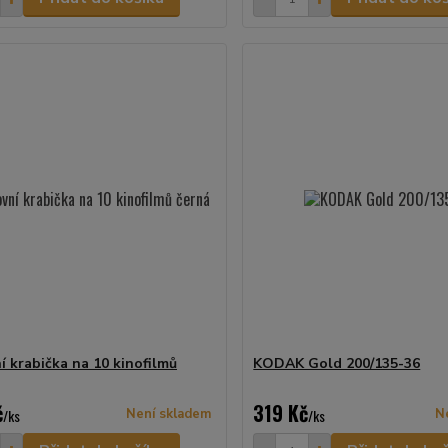
í krabička na 10 kinofilmů
KODAK Gold 200/135-36
č
319 Kč
/
ks
Není skladem
/
ks
N