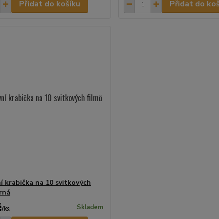
Přidat do košíku
Přidat do ko
í krabička na 10 svitkových
erná
č
/
ks
Skladem