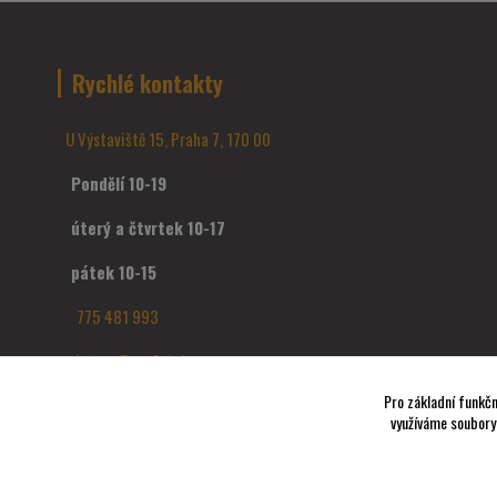
Rychlé kontakty
U Výstaviště 15, Praha 7, 170 00
Pondělí 10-19
úterý a čtvrtek 10-17
pátek 10-15
775 481 993
dotazy@profotak.cz
Pro základní funkčn
využíváme soubory 