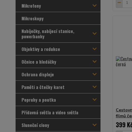
Mikrofony
Mikroskopy
Nabíječky, nabíjecí stanice,
powerbanky
Objektivy a redukce
Očnice a hledáčky
Ochrana displeje
Paměti a čtečky karet
Popruhy a poutka
Cestovn
Přídavná světla a video světla
filmů č
399 K
Sluneční clony