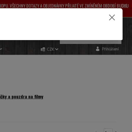
SHOPU. VŠECHNY DOTAZY A OBJEDNÁVKY PŘIJATÉ VE ZMÍNĚNÉM OBDOBÍ BUDOU
ŽNÉ KOMPLIKACE.
e si rady? Zavolejte.
0
ks
za
0,00 Kč
481 993
Přihlášení
CZK
ičky a pouzdra na filmy