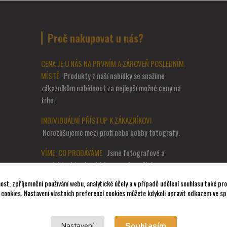
Proč nakupovat u nás?
CENA JE U NÁS NA PRVNÍM A ZÁROVEŇ POSLEDNÍM
MÍSTĚ
Produkty z naší nabídky se snažíme
zákazníkům nabídnout za nejlepší možné ceny na
trhu.
INDIVIDUÁLNÍ PŘÍSTUP K ZÁKAZNÍKOVI
Nerozlišujeme mezi profi nebo hobby fotografy.
VÍME, CO PRODÁVÁME
Jsme fotografové a
produkty, které nabízíme, sami používáme.
ost, zpříjemnění používání webu, analytické účely a v případě udělení souhlasu také pro 
ZÁZEMÍ KAMENNÉ PRODEJNY V PRAZE
Na naší
cookies. Nastavení vlastních preferencí cookies můžete kdykoli upravit odkazem ve sp
prodejně v Praze naleznete spoustu zboží
skladem, připravené k okamžitému odběru.
Souhlasím
Nastavení