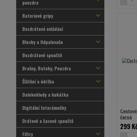
pouzdra
Bateriové gripy
Bezdrátová ovládání
Blesky a Odpalovače
Bezdrátové spouště
Brašny, Batohy, Pouzdra
Čištění a údržba
Dalekohledy a kukátka
Digitální fotorámečky
Cestovn
černá
Drátové a časové spouště
299 K
Filtry