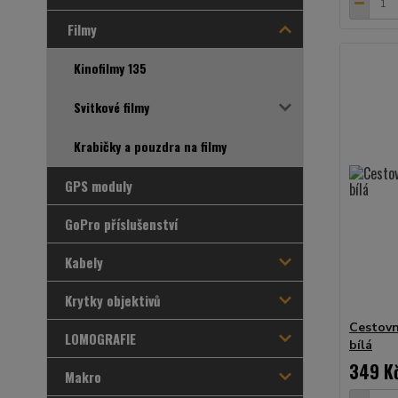
Filmy
Kinofilmy 135
Svitkové filmy
Krabičky a pouzdra na filmy
GPS moduly
GoPro příslušenství
Kabely
Krytky objektivů
Cestovn
LOMOGRAFIE
bílá
349 K
Makro