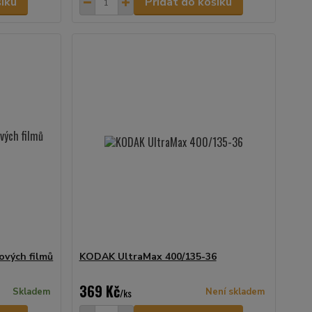
šíku
Přidat do košíku
ových filmů
KODAK UltraMax 400/135-36
369 Kč
Skladem
/
ks
Není skladem