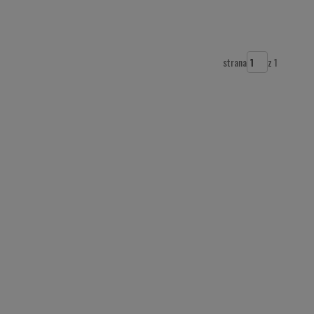
strana
z 1