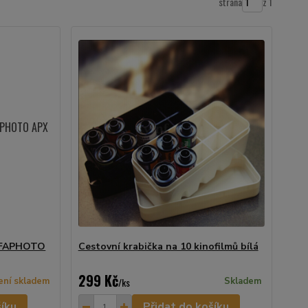
strana
z 1
AGFAPHOTO
Cestovní krabička na 10 kinofilmů bílá
299 Kč
ení skladem
/
ks
Skladem
šíku
Přidat do košíku