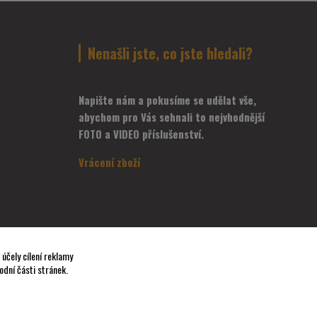
Nenašli jste, co jste hledali?
Napište nám a pokusíme se udělat vše,
abychom pro Vás sehnali to nejvhodnější
FOTO a VIDEO příslušenství.
Vrácení zboží
účely cílení reklamy
odní části stránek.