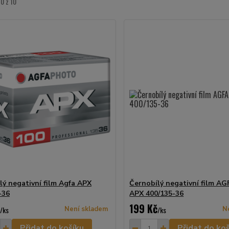
10 z 10
lý negativní film Agfa APX
Černobílý negativní film 
-36
APX 400/135-36
199 Kč
/
ks
Není skladem
/
ks
N
Přidat do košíku
Přidat do ko