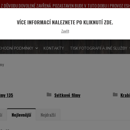
NA Z DŮVODU DOVOLENÉ ZAVŘENÁ. POZASTAVEN BUDE V TUTO DOBU I PROVOZ E
PONDĚLÍ 10.8.2026. DĚKUJEME ZA POCHOPENÍ A PŘEDEM SE OMLOUVÁME ZA MO
VÍCE INFORMACÍ NALEZNETE PO KLIKNUTÍ ZDE.
Nevít
Hledat
Zavřít
775 
HODNÍ PODMÍNKY
KONTAKTY
TISK FOTOGRAFIÍ A JINÉ SLUŽBY
lmy
lmy 135
Svitkové filmy
Krab
ší
Nejlevnější
Nejdražší