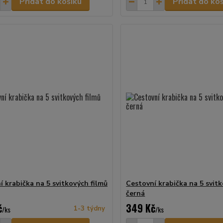
Přidat do košíku
Přidat do ko
í krabička na 5 svitkových filmů
Cestovní krabička na 5 svitk
černá
č
349 Kč
/
ks
1-3 týdny
/
ks