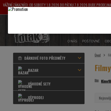
VÁŽENÍ ZÁKAZNÍCI: OD SOBOTY 1.8.2026 DO PÁTKU 7.8.2026 BUDE PRODEJ
VYŘIZOVÁNY OD 
O NÁS
POŠTOVNÉ
OBC
Úvod
Fi
DÁRKOVÉ FOTO PŘEDMĚTY
Filmy
BAZAR
Kinofi
VÝHODNÉ SETY
VÝPRODEJ
Nejnověj