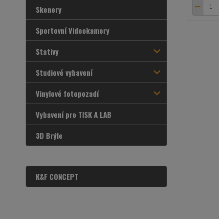
Skenery
Sportovní Videokamery
Stativy
Studiové vybavení
Vinylové fotopozadí
Vybavení pro TISK A LAB
3D Brýle
K&F CONCEPT