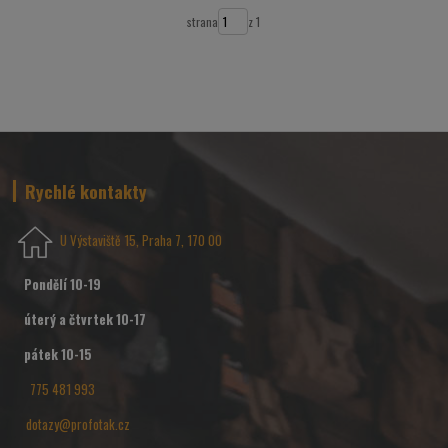
strana
z 1
Rychlé kontakty
U Výstaviště 15, Praha 7, 170 00
Pondělí 10-19
úterý a čtvrtek 10-17
pátek 10-15
775 481 993
dotazy@profotak.cz