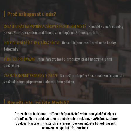
Proč nakupovat u nás?
CENA JE U NÁS NA PRVNÍM A ZÁROVEŇ POSLEDNÍM MÍSTĚ
Produkty z naší nabídky
se snažíme zákazníkům nabídnout za nejlepší možné ceny na trhu.
INDIVIDUÁLNÍ PŘÍSTUP K ZÁKAZNÍKOVI
Nerozlišujeme mezi profi nebo hobby
fotografy.
VÍME, CO PRODÁVÁME
Jsme fotografové a produkty, které nabízíme, sami
používáme.
ZÁZEMÍ KAMENNÉ PRODEJNY V PRAZE
Na naší prodejně v Praze naleznete spoustu
zboží skladem, připravené k okamžitému odběru.
Nenašli jste, co jste hledali?
Pro základní funkčnost, zpříjemnění používání webu, analytické účely a v
případě udělení souhlasu také pro účely cílení reklamy využíváme soubory
Napište nám a pokusíme se udělat vše, abychom pro Vás sehnali to
cookies. Nastavení vlastních preferencí cookies můžete kdykoli upravit
nejvhodnější FOTO a VIDEO příslušenství.
odkazem ve spodní části stránek.