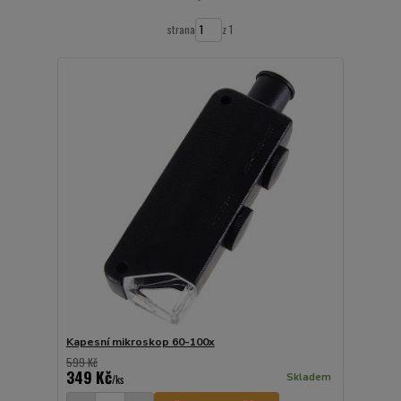
strana
z 1
Kapesní mikroskop 60-100x
599 Kč
349 Kč
Skladem
/
ks