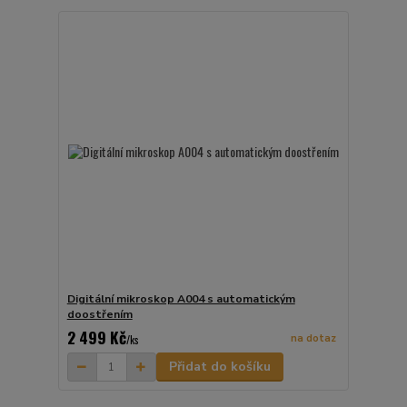
Digitální mikroskop A004 s automatickým
doostřením
2 499 Kč
na dotaz
/
ks
Přidat do košíku