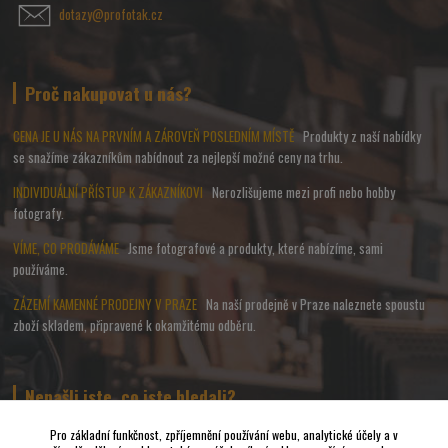
dotazy@profotak.cz
Proč nakupovat u nás?
CENA JE U NÁS NA PRVNÍM A ZÁROVEŇ POSLEDNÍM MÍSTĚ
Produkty z naší nabídky
se snažíme zákazníkům nabídnout za nejlepší možné ceny na trhu.
INDIVIDUÁLNÍ PŘÍSTUP K ZÁKAZNÍKOVI
Nerozlišujeme mezi profi nebo hobby
fotografy.
VÍME, CO PRODÁVÁME
Jsme fotografové a produkty, které nabízíme, sami
používáme.
ZÁZEMÍ KAMENNÉ PRODEJNY V PRAZE
Na naší prodejně v Praze naleznete spoustu
zboží skladem, připravené k okamžitému odběru.
Nenašli jste, co jste hledali?
Pro základní funkčnost, zpříjemnění používání webu, analytické účely a v