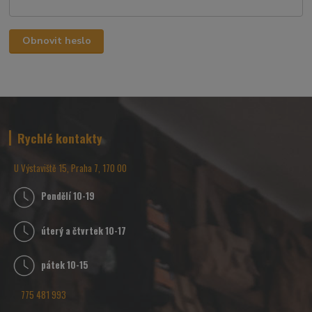
Obnovit heslo
Rychlé kontakty
U Výstaviště 15, Praha 7, 170 00
Pondělí 10-19
úterý a čtvrtek 10-17
pátek 10-15
775 481 993