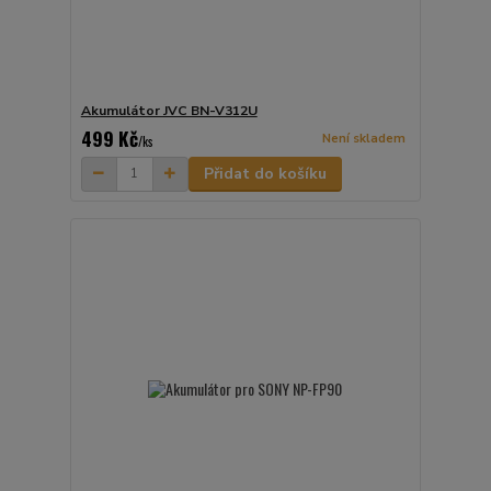
Akumulátor JVC BN-V312U
499 Kč
Není skladem
/
ks
Přidat do košíku