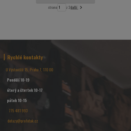
další
strana
z 2
Rychlé kontakty
U Výstaviště 15, Praha 7, 170 00
Pondělí 10-19
úterý a čtvrtek 10-17
pátek 10-15
775 481 993
dotazy@profotak.cz