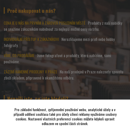
Proč nakupovat u nás?
CENA JE U NÁS NA PRVNÍM A ZÁROVEŇ POSLEDNÍM MÍSTĚ
Produkty z naší nabídky
se snažíme zákazníkům nabídnout za nejlepší možné ceny na trhu.
INDIVIDUÁLNÍ PŘÍSTUP K ZÁKAZNÍKOVI
Nerozlišujeme mezi profi nebo hobby
fotografy.
VÍME, CO PRODÁVÁME
Jsme fotografové a produkty, které nabízíme, sami
používáme.
ZÁZEMÍ KAMENNÉ PRODEJNY V PRAZE
Na naší prodejně v Praze naleznete spoustu
zboží skladem, připravené k okamžitému odběru.
Nenašli jste, co jste hledali?
Pro základní funkčnost, zpříjemnění používání webu, analytické účely a v
případě udělení souhlasu také pro účely cílení reklamy využíváme soubory
Napište nám a pokusíme se udělat vše, abychom pro Vás sehnali to
cookies. Nastavení vlastních preferencí cookies můžete kdykoli upravit
nejvhodnější FOTO a VIDEO příslušenství.
odkazem ve spodní části stránek.