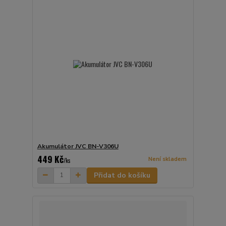
Akumulátor JVC BN-V306U
449 Kč
Není skladem
/
ks
Přidat do košíku