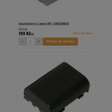
Akumulátor Canon BP-208/208DG
399 Kč
199 Kč
Není skladem
/
ks
Přidat do košíku