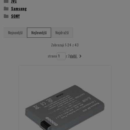
JVC
Samsung
SONY
Nejnovější
Nejlevnější
Nejdražší
Zobrazuji 1-24 z 43
další
strana
z 2