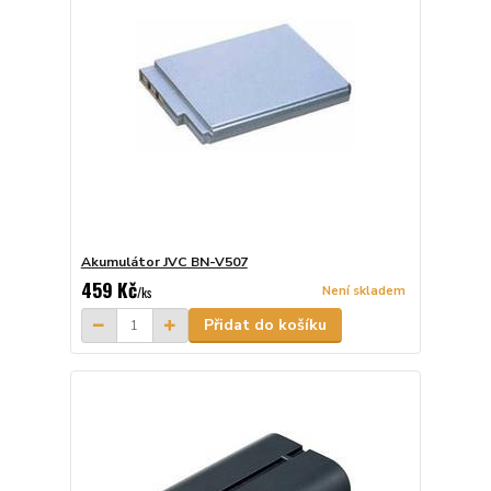
Akumulátor JVC BN-V507
459 Kč
Není skladem
/
ks
Přidat do košíku