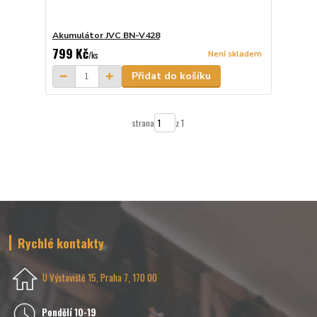
Akumulátor JVC BN-V428
799 Kč
Není skladem
/
ks
Přidat do košíku
strana
z 1
Rychlé kontakty
U Výstaviště 15, Praha 7, 170 00
Pondělí 10-19