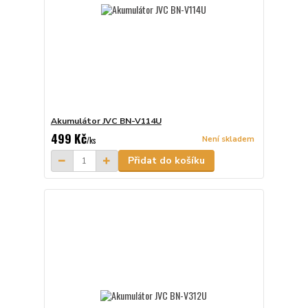
Akumulátor JVC BN-V114U
499 Kč
Není skladem
/
ks
Přidat do košíku