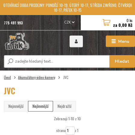
OTEVÍRACÍ DOBA PRODEJNY: PONDĚLÍ 10-19, ÚTERÝ 10-17, STŘEDA ZAVŘENO, ČTVRTEK
10-17, PÁTEK 10-15
0
ks
775 481 993
CZK
za
0,00 Kč
Menu
Hledat
Úvod
Akumulátory video-kamery
JVC
JVC
Nejnovější
Nejlevnější
Nejdražší
Zobrazuji 1-10 z 10
strana
z 1