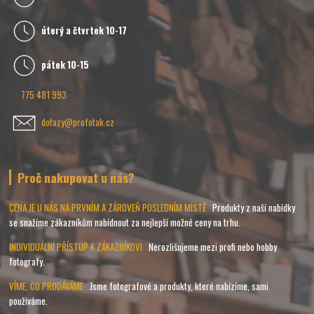
úterý a čtvrtek 10-17
pátek 10-15
775 481 993
dotazy@profotak.cz
Proč nakupovat u nás?
CENA JE U NÁS NA PRVNÍM A ZÁROVEŇ POSLEDNÍM MÍSTĚ
Produkty z naší nabídky
se snažíme zákazníkům nabídnout za nejlepší možné ceny na trhu.
INDIVIDUÁLNÍ PŘÍSTUP K ZÁKAZNÍKOVI
Nerozlišujeme mezi profi nebo hobby
fotografy.
VÍME, CO PRODÁVÁME
Jsme fotografové a produkty, které nabízíme, sami
používáme.