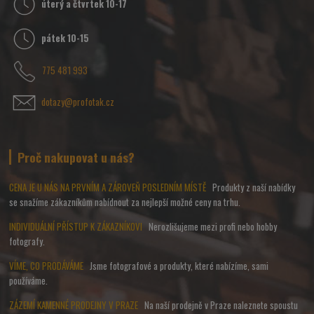
úterý a čtvrtek 10-17
pátek 10-15
775 481 993
dotazy@profotak.cz
Proč nakupovat u nás?
CENA JE U NÁS NA PRVNÍM A ZÁROVEŇ POSLEDNÍM MÍSTĚ
Produkty z naší nabídky
se snažíme zákazníkům nabídnout za nejlepší možné ceny na trhu.
INDIVIDUÁLNÍ PŘÍSTUP K ZÁKAZNÍKOVI
Nerozlišujeme mezi profi nebo hobby
fotografy.
VÍME, CO PRODÁVÁME
Jsme fotografové a produkty, které nabízíme, sami
používáme.
ZÁZEMÍ KAMENNÉ PRODEJNY V PRAZE
Na naší prodejně v Praze naleznete spoustu