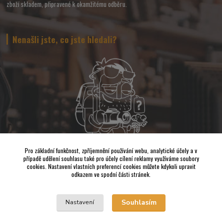
zboží skladem, připravené k okamžitému odběru.
Nenašli jste, co jste hledali?
Pro základní funkčnost, zpříjemnění používání webu, analytické účely a v
případě udělení souhlasu také pro účely cílení reklamy využíváme soubory
Napište nám a pokusíme se udělat vše, abychom pro Vás sehnali to
cookies. Nastavení vlastních preferencí cookies můžete kdykoli upravit
nejvhodnější FOTO a VIDEO příslušenství.
odkazem ve spodní části stránek.
Vrácení zboží
Souhlasím
Nastavení