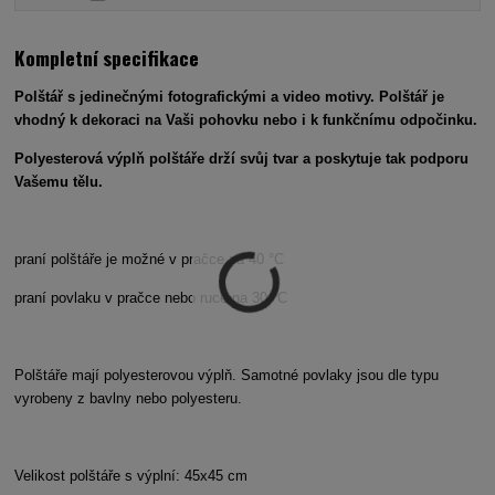
Kompletní specifikace
Polštář s jedinečnými fotografickými a video motivy. Polštář je
vhodný k dekoraci na Vaši pohovku nebo i k funkčnímu odpočinku.
Polyesterová výplň polštáře drží svůj tvar a poskytuje tak podporu
Vašemu tělu.
praní polštáře je možné v pračce na 40 °C
praní povlaku v pračce nebo ruce na 30 °C
Polštáře mají polyesterovou výplň. Samotné povlaky jsou dle typu
vyrobeny z bavlny nebo polyesteru.
Velikost polštáře s výplní: 45x45 cm