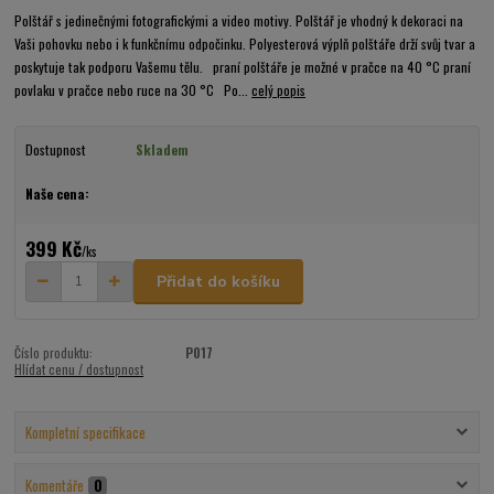
Polštář s jedinečnými fotografickými a video motivy. Polštář je vhodný k dekoraci na
Vaši pohovku nebo i k funkčnímu odpočinku. Polyesterová výplň polštáře drží svůj tvar a
poskytuje tak podporu Vašemu tělu. praní polštáře je možné v pračce na 40 °C praní
povlaku v pračce nebo ruce na 30 °C Po...
celý popis
Dostupnost
Skladem
Naše cena:
399 Kč
/
ks
Přidat do košíku
Číslo produktu:
P017
Hlídat cenu / dostupnost
Kompletní specifikace
Komentáře
0