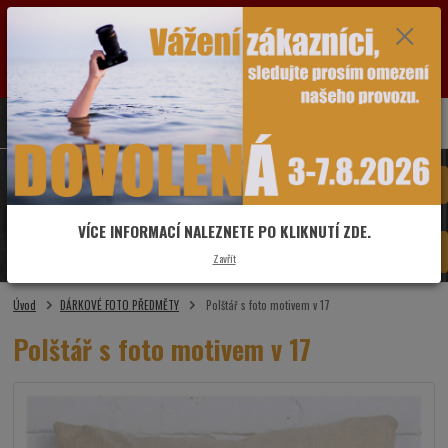
VÁŽENÍ ZÁKAZNÍCI: OD SOBOTY 1.8.2026 DO PÁTKU 7.8.2026 BUDE PRODEJNA Z
DŮVODU DOVOLENÉ ZAVŘENÁ. POZASTAVEN BUDE V TUTO DOBU I PROVOZ ESHOPU.
VŠECHNY DOTAZY A OBJEDNÁVKY PŘIJATÉ VE ZMÍNĚNÉM OBDOBÍ BUDOU VYŘIZOVÁNY
OD PONDĚLÍ 10.8.2026. DĚKUJEME ZA POCHOPENÍ A PŘEDEM SE OMLOUVÁME ZA MOŽNÉ
KOMPLIKACE.
0
ks
775 481 993
CZK
za
0,00 Kč
Menu
VÍCE INFORMACÍ NALEZNETE PO KLIKNUTÍ ZDE.
Hledat
Zavřít
Úvod
DÁRKOVÉ FOTO PŘEDMĚTY
Polštář s foto motivem v 17
Polštář s foto motivem v 17