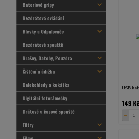
Bateriové gripy
Bezdrátová ovládání
Blesky a Odpalovače
Bezdrátové spouště
Brašny, Batohy, Pouzdra
Čištění a údržba
Dalekohledy a kukátka
USB kab
Digitální fotorámečky
149 K
Drátové a časové spouště
Filtry
Filmy