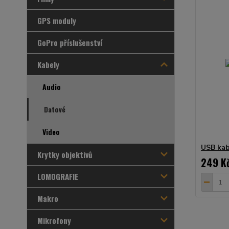
GPS moduly
GoPro příslušenství
Kabely
Audio
Datové
Video
USB kab
Krytky objektivů
249 K
LOMOGRAFIE
Makro
Mikrofony