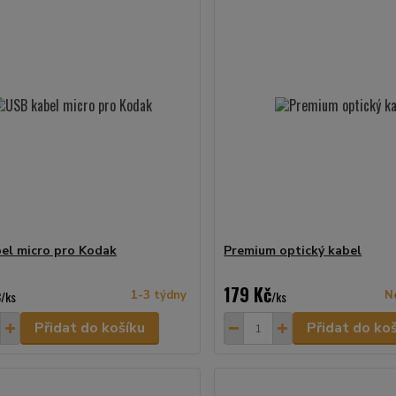
el micro pro Kodak
Premium optický kabel
č
179 Kč
/
ks
1-3 týdny
/
ks
N
Přidat do košíku
Přidat do ko