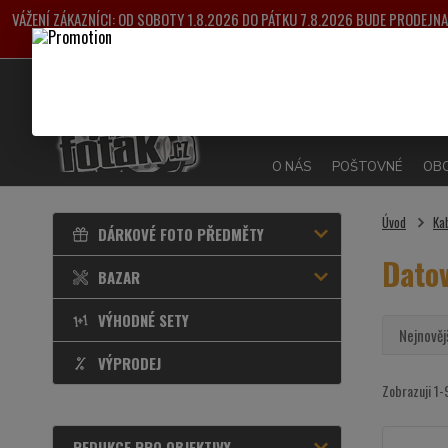
VÁŽENÍ ZÁKAZNÍCI: OD SOBOTY 1.8.2026 DO PÁTKU 7.8.2026 BUDE PRODEJ
VYŘIZOVÁNY OD 
O NÁS
POŠTOVNÉ
OBC
Úvod
Ka
DÁRKOVÉ FOTO PŘEDMĚTY
Dato
BAZAR
VÝHODNÉ SETY
Nejnověj
VÝPRODEJ
Zobrazuji 1-
REDUKCE PRO OBJEKTIVY