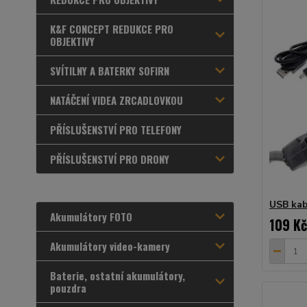
K&F CONCEPT REDUKCE PRO
OBJEKTIVY
SVÍTILNY A BATERKY SOFIRN
NATÁČENÍ VIDEA ZRCADLOVKOU
PŘÍSLUŠENSTVÍ PRO TELEFONY
PŘÍSLUŠENSTVÍ PRO DRONY
USB kab
Akumulátory FOTO
109 Kč
Akumulátory video-kamery
Baterie, ostatní akumulátory,
pouzdra