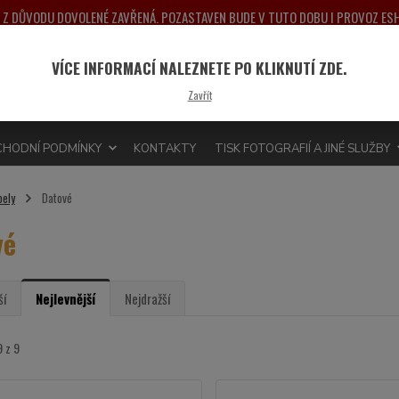
NA Z DŮVODU DOVOLENÉ ZAVŘENÁ. POZASTAVEN BUDE V TUTO DOBU I PROVOZ E
PONDĚLÍ 10.8.2026. DĚKUJEME ZA POCHOPENÍ A PŘEDEM SE OMLOUVÁME ZA MO
VÍCE INFORMACÍ NALEZNETE PO KLIKNUTÍ ZDE.
Nevít
Hledat
Zavřít
775 
HODNÍ PODMÍNKY
KONTAKTY
TISK FOTOGRAFIÍ A JINÉ SLUŽBY
bely
Datové
vé
ší
Nejlevnější
Nejdražší
9 z 9