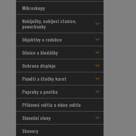
Mikroskopy
Nabíječky, nabíjecí stanice,
powerbanky
Objektivy a redukce
Očnice a hledáčky
Ochrana displeje
Paměti a čtečky karet
Popruhy a poutka
Přídavná světla a video světla
Sluneční clony
Skenery