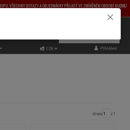
SHOPU. VŠECHNY DOTAZY A OBJEDNÁVKY PŘIJATÉ VE ZMÍNĚNÉM OBDOBÍ BUDOU
ŽNÉ KOMPLIKACE.
e si rady? Zavolejte.
0
ks
za
0,00 Kč
481 993
Přihlášení
CZK
strana
z 1