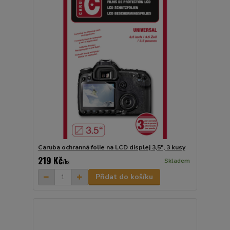
Caruba ochranná folie na LCD displej 3,5", 3 kusy
219 Kč
Skladem
/
ks
Přidat do košíku