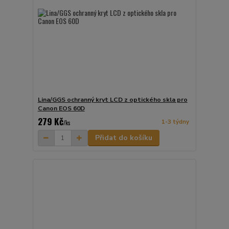
Lina/GGS ochranný kryt LCD z optického skla pro
Canon EOS 60D
279 Kč
1-3 týdny
/
ks
Přidat do košíku