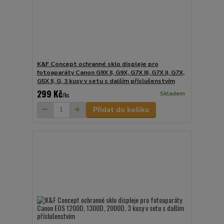
K&F Concept ochranné sklo displeje pro
fotoaparáty Canon G9X II, G9X, G7X III, G7X II, G7X,
G5X II, G, 3 kusy v setu s dalším příslušenstvím
299 Kč
Skladem
/
ks
Přidat do košíku