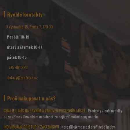
Rychlé kontakty
U Výstaviště 15, Praha 7, 170 00
Pondělí 10-19
úterý a čtvrtek 10-17
pátek 10-15
775 481 993
dotazy@profotak.cz
Proč nakupovat u nás?
CENA JE U NÁS NA PRVNÍM A ZÁROVEŇ POSLEDNÍM MÍSTĚ
Produkty z naší nabídky
se snažíme zákazníkům nabídnout za nejlepší možné ceny na trhu.
INDIVIDUÁLNÍ PŘÍSTUP K ZÁKAZNÍKOVI
Nerozlišujeme mezi profi nebo hobby