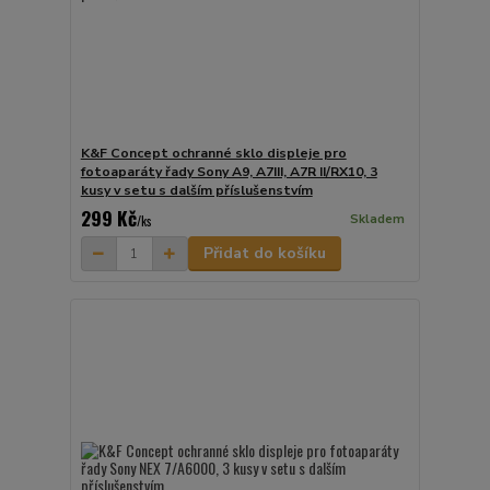
K&F Concept ochranné sklo displeje pro
fotoaparáty řady Sony A9, A7III, A7R II/RX10, 3
kusy v setu s dalším příslušenstvím
299 Kč
Skladem
/
ks
Přidat do košíku