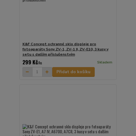
K&F Concept ochranné sklo displeje pro
fotoaparáty Sony ZV-1, ZV-1 II, ZV-E10, 3 kusy v
setu s dalším příslušenstvím
299 Kč
Skladem
/
ks
Přidat do košíku