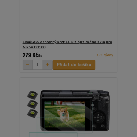
Lina/GGS ochranný kryt LCD z optického skla pro
Nikon D3100
279 Kč
1-3 týdny
/
ks
Přidat do košíku