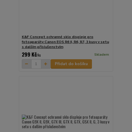
K&F Concept ochranné sklo displeje pro
fotoaparáty Canon EOS R6 II, R6, R7, 3 kusy v setu
s dalším příslušenstvím
299 Kč
Skladem
/
ks
Přidat do košíku