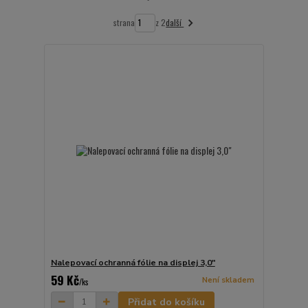
další
strana
z 2
Nalepovací ochranná fólie na displej 3,0"
59 Kč
Není skladem
/
ks
Přidat do košíku