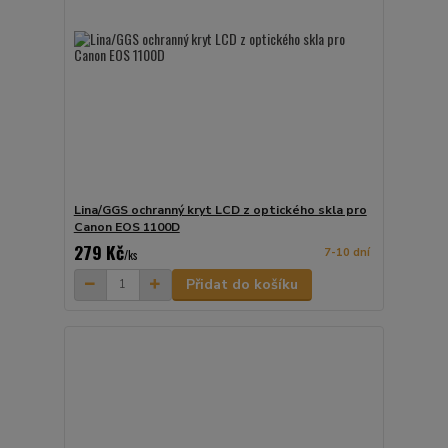
Lina/GGS ochranný kryt LCD z optického skla pro
Canon EOS 1100D
279 Kč
7-10 dní
/
ks
Přidat do košíku