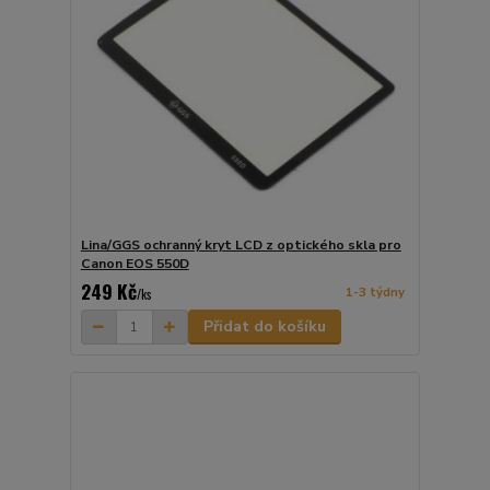
Lina/GGS ochranný kryt LCD z optického skla pro
Canon EOS 550D
249 Kč
1-3 týdny
/
ks
Přidat do košíku