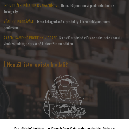
INDIVIDUÁLNÍ PŘÍSTUP K ZÁKAZNÍKOVI
Nerozlišujeme mezi profi nebo hobby
fotografy.
VÍME, CO PRODÁVÁME
Jsme fotografové a produkty, které nabízíme, sami
používáme.
ZÁZEMÍ KAMENNÉ PRODEJNY V PRAZE
Na naší prodejně v Praze naleznete spoustu
zboží skladem, připravené k okamžitému odběru.
Nenašli jste, co jste hledali?
Pro základní funkčnost, zpříjemnění používání webu, analytické účely a v