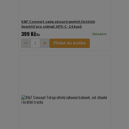
K&F Concept sada oboustranných čistících
špachtlí pro snímač APS-C, 14 kusů
399 Kč
Skladem
/
ks
Přidat do košíku