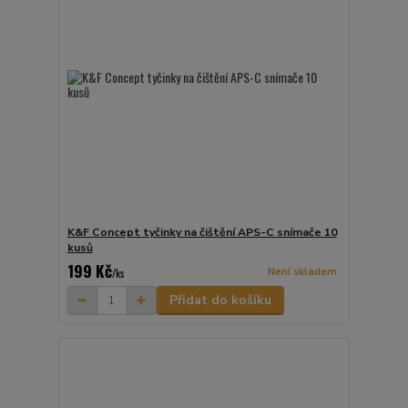
K&F Concept tyčinky na čištění APS-C snímače 10
kusů
199 Kč
Není skladem
/
ks
Přidat do košíku