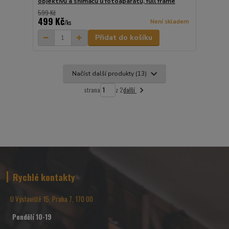
objektivů a snímačů u fotoaparátů, full frame
599 Kč
499 Kč
Není skladem
/
ks
Přidat do košíku
Načíst další produkty (13)
další
strana
z 2
Rychlé kontakty
U Výstaviště 15, Praha 7, 170 00
Pondělí 10-19