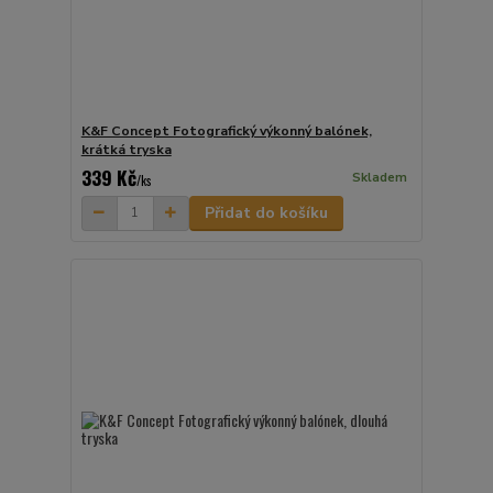
K&F Concept Fotografický výkonný balónek,
krátká tryska
339 Kč
Skladem
/
ks
Přidat do košíku