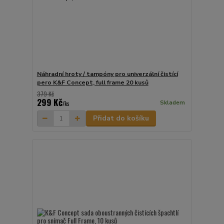
Náhradní hroty / tampóny pro univerzální čistící
pero K&F Concept, full frame 20 kusů
379 Kč
299 Kč
Skladem
/
ks
Přidat do košíku