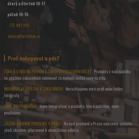
úterý a čtvrtek 10-17
pátek 10-15
775 481 993
dotazy@profotak.cz
Proč nakupovat u nás?
CENA JE U NÁS NA PRVNÍM A ZÁROVEŇ POSLEDNÍM MÍSTĚ
Produkty z naší nabídky
se snažíme zákazníkům nabídnout za nejlepší možné ceny na trhu.
INDIVIDUÁLNÍ PŘÍSTUP K ZÁKAZNÍKOVI
Nerozlišujeme mezi profi nebo hobby
fotografy.
VÍME, CO PRODÁVÁME
Jsme fotografové a produkty, které nabízíme, sami
používáme.
ZÁZEMÍ KAMENNÉ PRODEJNY V PRAZE
Na naší prodejně v Praze naleznete spoustu
zboží skladem, připravené k okamžitému odběru.