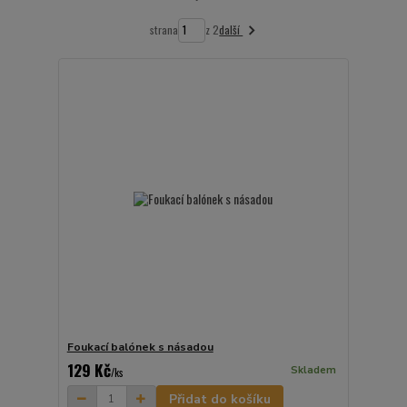
další
strana
z 2
Foukací balónek s násadou
129 Kč
Skladem
/
ks
Přidat do košíku