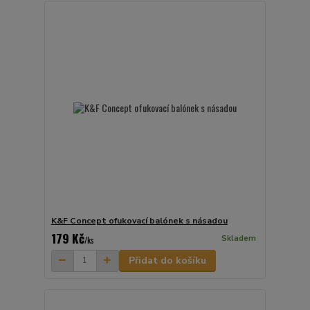
K&F Concept ofukovací balónek s násadou
179 Kč
Skladem
/
ks
Přidat do košíku