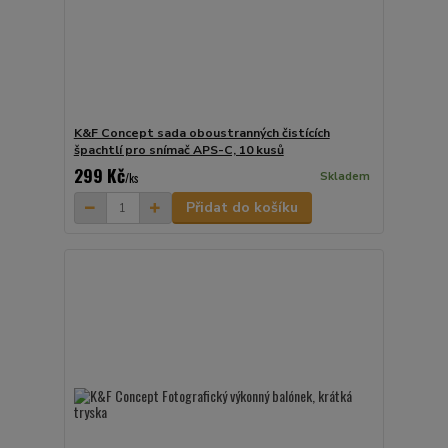
K&F Concept sada oboustranných čistících
špachtlí pro snímač APS-C, 10 kusů
299 Kč
Skladem
/
ks
Přidat do košíku