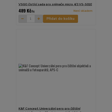
VSGO čistící sada pro snímače micro 4/3 VS-S01E
489 Kč
Není skladem
/
ks
Přidat do košíku
K&F Concept Univerzální pero pro čištění