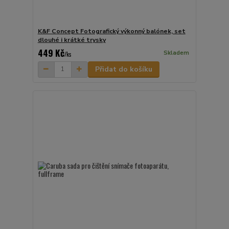
K&F Concept Fotografický výkonný balónek, set
dlouhé i krátké trysky
449 Kč
Skladem
/
ks
Přidat do košíku