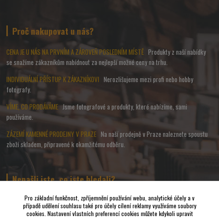
Proč nakupovat u nás?
CENA JE U NÁS NA PRVNÍM A ZÁROVEŇ POSLEDNÍM MÍSTĚ
Produkty z naší nabídky
se snažíme zákazníkům nabídnout za nejlepší možné ceny na trhu.
INDIVIDUÁLNÍ PŘÍSTUP K ZÁKAZNÍKOVI
Nerozlišujeme mezi profi nebo hobby
fotografy.
VÍME, CO PRODÁVÁME
Jsme fotografové a produkty, které nabízíme, sami
používáme.
ZÁZEMÍ KAMENNÉ PRODEJNY V PRAZE
Na naší prodejně v Praze naleznete spoustu
zboží skladem, připravené k okamžitému odběru.
Nenašli jste, co jste hledali?
Pro základní funkčnost, zpříjemnění používání webu, analytické účely a v
případě udělení souhlasu také pro účely cílení reklamy využíváme soubory
Napište nám a pokusíme se udělat vše, abychom pro Vás sehnali to
cookies. Nastavení vlastních preferencí cookies můžete kdykoli upravit
nejvhodnější FOTO a VIDEO příslušenství.