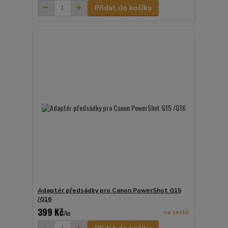
Přidat do košíku
Adaptér předsádky pro Canon PowerShot G15
/G16
399 Kč
na cestě
/
ks