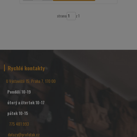
strana
z 1
Rychlé kontakty
U Výstaviště 15, Praha 7, 170 00
Pondělí 10-19
úterý a čtvrtek 10-17
pátek 10-15
775 481 993
dotazy@profotak.cz