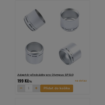
Adaptér předsádky pro Olympus SP310
199 Kč
na dotaz
/
ks
Přidat do košíku