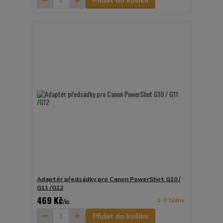
Přidat do košíku
Adaptér předsádky pro Canon PowerShot G10 /
G11 /G12
469 Kč
1-3 týdny
/
ks
Přidat do košíku