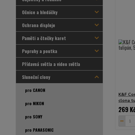
Očnice a hledáčky
Ochrana displeje
Paměti a čtečky karet
Popruhy a poutka
Přídavná světla a video světla
Sluneční clony
pro CANON
K&F Con
clona t
pro NIKON
269 K
pro SONY
pro PANASONIC