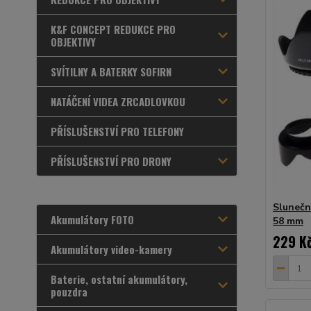
K&F CONCEPT REDUKCE PRO
OBJEKTIVY
SVÍTILNY A BATERKY SOFIRN
NATÁČENÍ VIDEA ZRCADLOVKOU
PŘÍSLUŠENSTVÍ PRO TELEFONY
PŘÍSLUŠENSTVÍ PRO DRONY
Slunečn
Akumulátory FOTO
58 mm
229 K
Akumulátory video-kamery
Baterie, ostatní akumulátory,
pouzdra