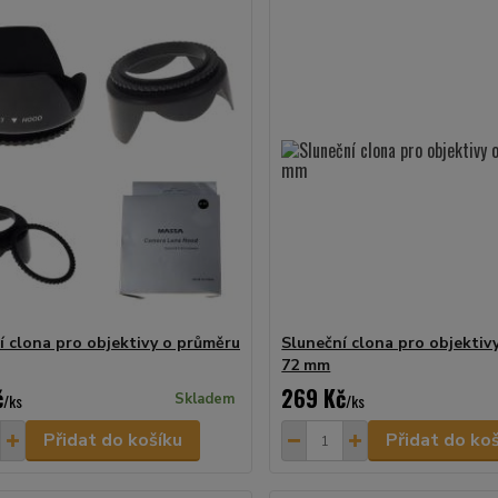
í clona pro objektivy o průměru
Sluneční clona pro objektiv
72 mm
č
269 Kč
/
ks
Skladem
/
ks
Přidat do košíku
Přidat do ko