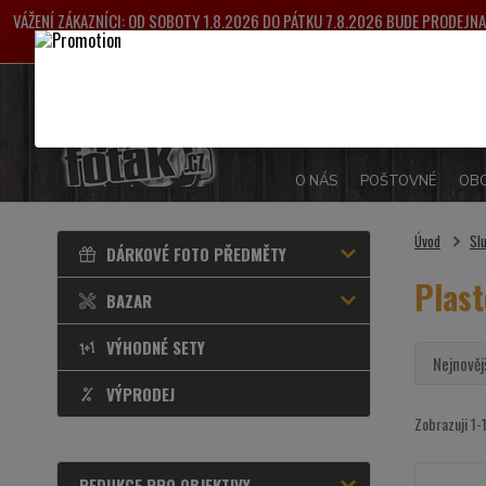
VÁŽENÍ ZÁKAZNÍCI: OD SOBOTY 1.8.2026 DO PÁTKU 7.8.2026 BUDE PRODEJ
VYŘIZOVÁNY OD 
O NÁS
POŠTOVNÉ
OBC
Úvod
Sl
DÁRKOVÉ FOTO PŘEDMĚTY
Plast
BAZAR
VÝHODNÉ SETY
Nejnověj
VÝPRODEJ
Zobrazuji 1-
REDUKCE PRO OBJEKTIVY