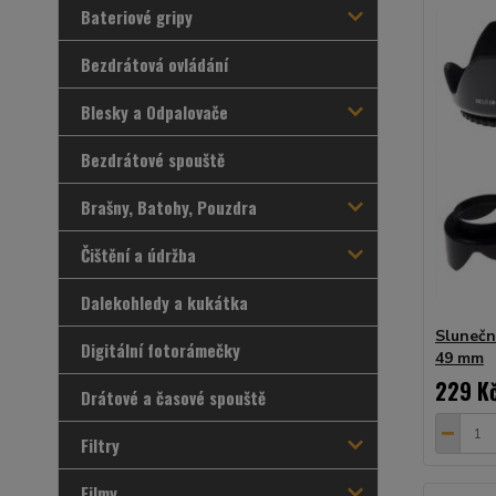
Bateriové gripy
Bezdrátová ovládání
Blesky a Odpalovače
Bezdrátové spouště
Brašny, Batohy, Pouzdra
Čištění a údržba
Dalekohledy a kukátka
Slunečn
Digitální fotorámečky
49 mm
229 K
Drátové a časové spouště
Filtry
Filmy