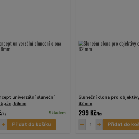
cept univerzální sluneční
Sluneční clona pro objektiv
ulipán, 58mm
82 mm
č
299 Kč
/
ks
Skladem
/
ks
Přidat do košíku
Přidat do ko