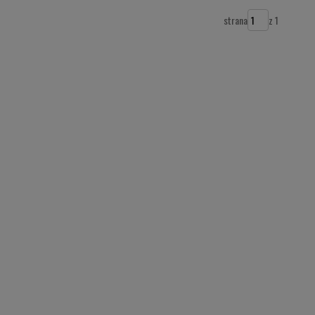
strana
z 1