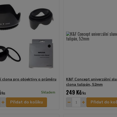
í clona pro objektivy o průměru
K&F Concept univerzální sl
clona tulipán, 52mm
č
249 Kč
/
ks
Skladem
/
ks
Přidat do košíku
Přidat do ko