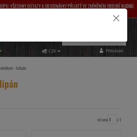
SHOPU. VŠECHNY DOTAZY A OBJEDNÁVKY PŘIJATÉ VE ZMÍNĚNÉM OBDOBÍ BUDOU
ŽNÉ KOMPLIKACE.
e si rady? Zavolejte.
0
ks
za
0,00 Kč
481 993
Přihlášení
CZK
olečkem - tulipán
lipán
strana
z 1