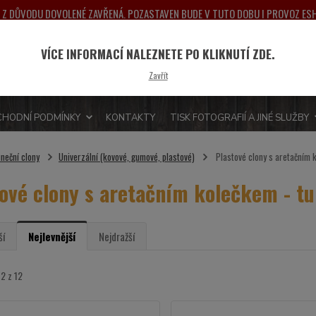
NA Z DŮVODU DOVOLENÉ ZAVŘENÁ. POZASTAVEN BUDE V TUTO DOBU I PROVOZ E
PONDĚLÍ 10.8.2026. DĚKUJEME ZA POCHOPENÍ A PŘEDEM SE OMLOUVÁME ZA MO
VÍCE INFORMACÍ NALEZNETE PO KLIKNUTÍ ZDE.
Nevít
Hledat
Zavřít
775 
HODNÍ PODMÍNKY
KONTAKTY
TISK FOTOGRAFIÍ A JINÉ SLUŽBY
uneční clony
Univerzální (kovové, gumové, plastové)
Plastové clony s aretačním k
ové clony s aretačním kolečkem - tu
ší
Nejlevnější
Nejdražší
12 z 12