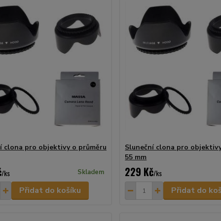
í clona pro objektivy o průměru
Sluneční clona pro objektiv
55 mm
č
229 Kč
/
ks
Skladem
/
ks
Přidat do košíku
Přidat do ko