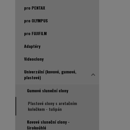
pro PENTAX
pro OLYMPUS
pro FUJIFILM
Adaptéry
Videoclony
Univerzální (kovové, gumové,
plastové)
Gumové sluneční clony
Plastové clony s aretačním
kolečkem - tulipán
Kovové sluneční clony -
širokoúhlé