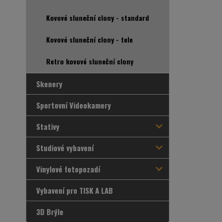
Kovové sluneční clony - standard
Kovové sluneční clony - tele
Retro kovové sluneční clony
Skenery
Sportovní Videokamery
Stativy
Studiové vybavení
Vinylové fotopozadí
Vybavení pro TISK A LAB
3D Brýle