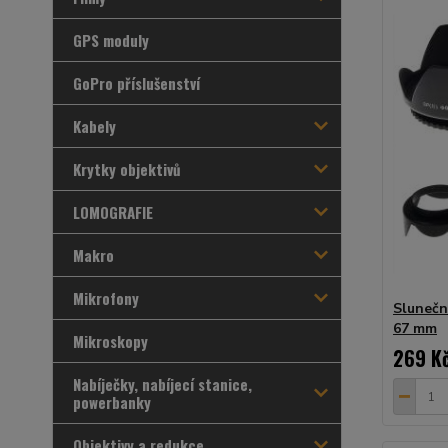
GPS moduly
GoPro příslušenství
Kabely
Krytky objektivů
LOMOGRAFIE
Makro
Mikrofony
Slunečn
67 mm
Mikroskopy
269 K
Nabíječky, nabíjecí stanice,
powerbanky
Objektivy a redukce