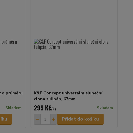
y o průměru
K&F Concept univerzální sluneční
clona tulipán, 67mm
299 Kč
Skladem
/
ks
Skladem
šíku
Přidat do košíku