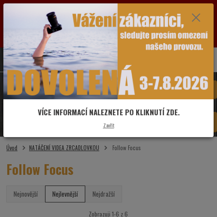
VÁŽENÍ ZÁKAZNÍCI: OD SOBOTY 1.8.2026 DO PÁTKU 7.8.2026 BUDE PRODEJNA Z
DŮVODU DOVOLENÉ ZAVŘENÁ. POZASTAVEN BUDE V TUTO DOBU I PROVOZ ESHOPU.
VŠECHNY DOTAZY A OBJEDNÁVKY PŘIJATÉ VE ZMÍNĚNÉM OBDOBÍ BUDOU VYŘIZOVÁNY
OD PONDĚLÍ 10.8.2026. DĚKUJEME ZA POCHOPENÍ A PŘEDEM SE OMLOUVÁME ZA MOŽNÉ
KOMPLIKACE.
0
ks
775 481 993
CZK
za
0,00 Kč
Menu
VÍCE INFORMACÍ NALEZNETE PO KLIKNUTÍ ZDE.
Hledat
Zavřít
Úvod
NATÁČENÍ VIDEA ZRCADLOVKOU
Follow Focus
Follow Focus
Nejnovější
Nejlevnější
Nejdražší
Zobrazuji 1-6 z 6