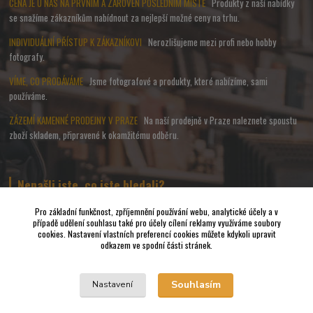
CENA JE U NÁS NA PRVNÍM A ZÁROVEŇ POSLEDNÍM MÍSTĚ
Produkty z naší nabídky
se snažíme zákazníkům nabídnout za nejlepší možné ceny na trhu.
INDIVIDUÁLNÍ PŘÍSTUP K ZÁKAZNÍKOVI
Nerozlišujeme mezi profi nebo hobby
fotografy.
VÍME, CO PRODÁVÁME
Jsme fotografové a produkty, které nabízíme, sami
používáme.
ZÁZEMÍ KAMENNÉ PRODEJNY V PRAZE
Na naší prodejně v Praze naleznete spoustu
zboží skladem, připravené k okamžitému odběru.
Nenašli jste, co jste hledali?
Pro základní funkčnost, zpříjemnění používání webu, analytické účely a v
případě udělení souhlasu také pro účely cílení reklamy využíváme soubory
Napište nám a pokusíme se udělat vše, abychom pro Vás sehnali to
cookies. Nastavení vlastních preferencí cookies můžete kdykoli upravit
nejvhodnější FOTO a VIDEO příslušenství.
odkazem ve spodní části stránek.
Vrácení zboží
Souhlasím
Nastavení