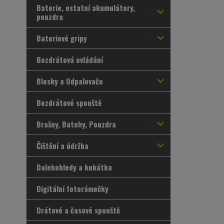
Baterie, ostatní akumulátory,
pouzdra
Bateriové gripy
Bezdrátová ovládání
Blesky a Odpalovače
Bezdrátové spouště
Brašny, Batohy, Pouzdra
Čištění a údržba
Dalekohledy a kukátka
Digitální fotorámečky
Drátové a časové spouště