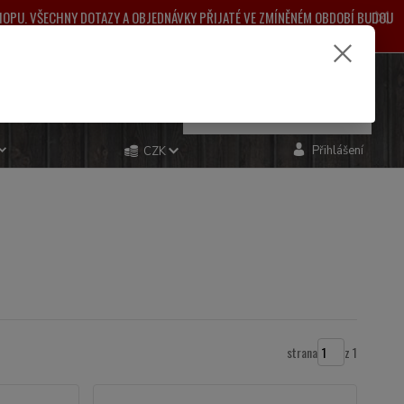
SHOPU. VŠECHNY DOTAZY A OBJEDNÁVKY PŘIJATÉ VE ZMÍNĚNÉM OBDOBÍ BUDOU
ŽNÉ KOMPLIKACE.
e si rady? Zavolejte.
0
ks
za
0,00 Kč
481 993
Přihlášení
CZK
strana
z 1