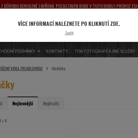
NA Z DŮVODU DOVOLENÉ ZAVŘENÁ. POZASTAVEN BUDE V TUTO DOBU I PROVOZ E
PONDĚLÍ 10.8.2026. DĚKUJEME ZA POCHOPENÍ A PŘEDEM SE OMLOUVÁME ZA MO
VÍCE INFORMACÍ NALEZNETE PO KLIKNUTÍ ZDE.
Nevít
Hledat
Zavřít
775 
HODNÍ PODMÍNKY
KONTAKTY
TISK FOTOGRAFIÍ A JINÉ SLUŽBY
TÁČENÍ VIDEA ZRCADLOVKOU
Hledáčky
áčky
ší
Nejlevnější
Nejdražší
4 z 4