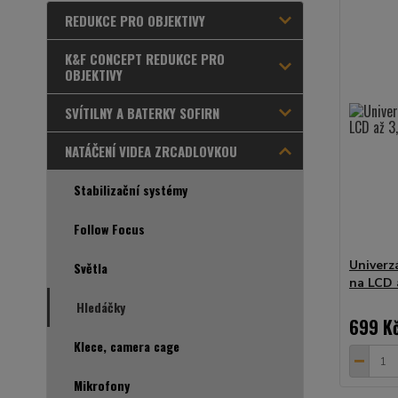
REDUKCE PRO OBJEKTIVY
K&F CONCEPT REDUKCE PRO
OBJEKTIVY
SVÍTILNY A BATERKY SOFIRN
NATÁČENÍ VIDEA ZRCADLOVKOU
Stabilizační systémy
Follow Focus
Univerz
Světla
na LCD 
Hledáčky
699 K
Klece, camera cage
Mikrofony