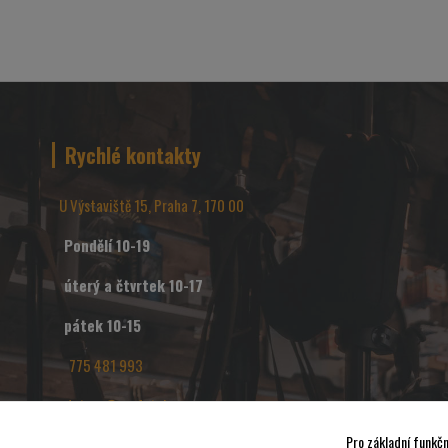
Rychlé kontakty
U Výstaviště 15, Praha 7, 170 00
Pondělí 10-19
úterý a čtvrtek 10-17
pátek 10-15
775 481 993
dotazy@profotak.cz
Pro základní funkčn