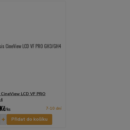
 CineView LCD VF PRO
4
 Kč
/
ks
7-10 dní
Přidat do košíku