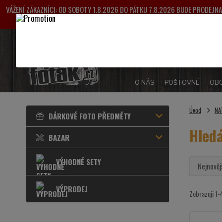
VÁŽENÍ ZÁKAZNÍCI: OD SOBOTY 1.8.2026 DO PÁTKU 7.8.2026 BUDE PRODEJ
VYŘIZOVÁNY OD 
O NÁS
POŠTOVNÉ
OBC
Úvod
NA
DÁRKOVÉ FOTO PŘEDMĚTY
Hled
BAZAR
VÝHODNÉ SETY
Nejnověj
VÝPRODEJ
Zobrazuji 1-