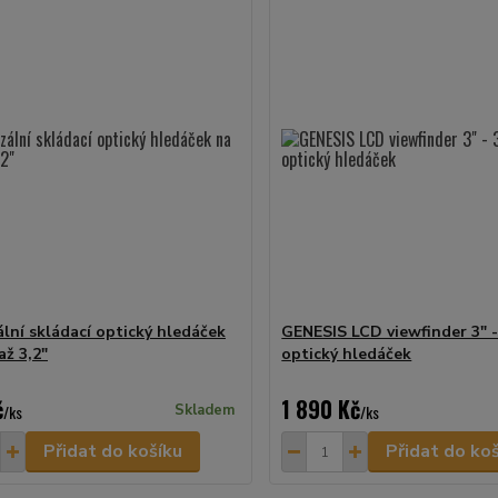
ální skládací optický hledáček
GENESIS LCD viewfinder 3" -
až 3,2"
optický hledáček
č
1 890 Kč
/
ks
Skladem
/
ks
Přidat do košíku
Přidat do ko