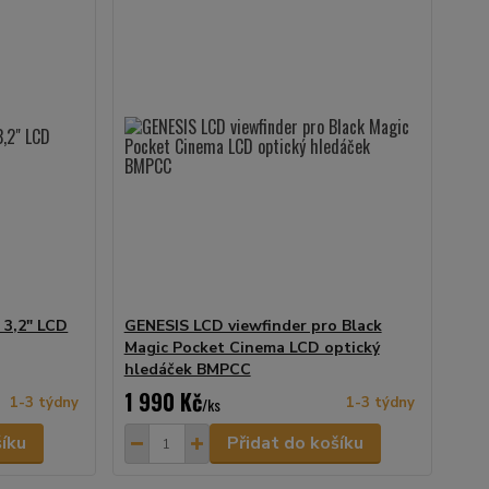
 3,2" LCD
GENESIS LCD viewfinder pro Black
Magic Pocket Cinema LCD optický
hledáček BMPCC
1 990 Kč
1-3 týdny
/
ks
1-3 týdny
šíku
Přidat do košíku