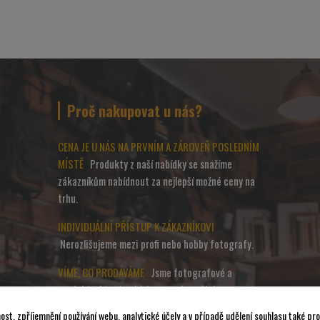
Proč nakupovat u nás?
CENA JE U NÁS NA PRVNÍM A ZÁROVEŇ POSLEDNÍM
MÍSTĚ
Produkty z naší nabídky se snažíme
zákazníkům nabídnout za nejlepší možné ceny na
trhu.
INDIVIDUÁLNÍ PŘÍSTUP K ZÁKAZNÍKOVI
Nerozlišujeme mezi profi nebo hobby fotografy.
VÍME, CO PRODÁVÁME
Jsme fotografové a
produkty, které nabízíme, sami používáme.
ost, zpříjemnění používání webu, analytické účely a v případě udělení souhlasu také pro 
ZÁZEMÍ KAMENNÉ PRODEJNY V PRAZE
Na naší