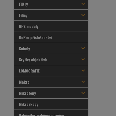
Filtry
Filmy
GPS moduly
GoPro příslušenství
Kabely
Krytky objektivů
LOMOGRAFIE
Makro
Mikrofony
Mikroskopy
Nabíječky, nabíjecí stanice,