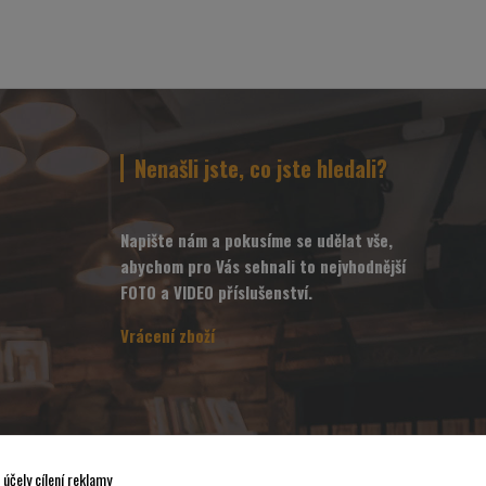
Nenašli jste, co jste hledali?
Napište nám a pokusíme se udělat vše,
abychom pro Vás sehnali to nejvhodnější
FOTO a VIDEO příslušenství.
Vrácení zboží
účely cílení reklamy