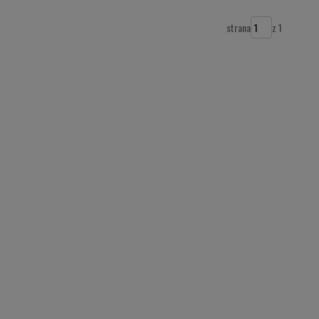
strana
z 1