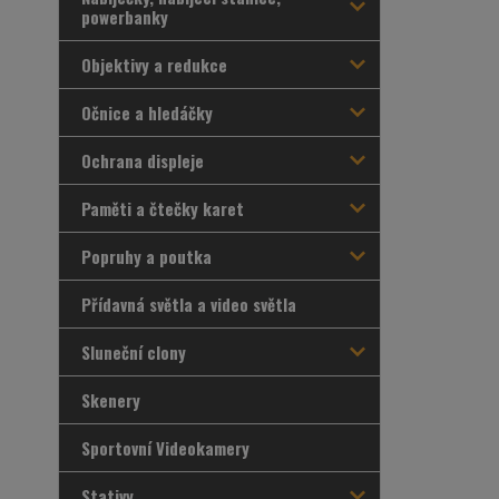
powerbanky
Objektivy a redukce
Očnice a hledáčky
Ochrana displeje
Paměti a čtečky karet
Popruhy a poutka
Přídavná světla a video světla
Sluneční clony
Skenery
Sportovní Videokamery
Stativy