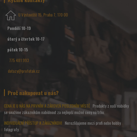
U Výstaviště 15, Praha 7, 170 00
Pondělí 10-19
úterý a čtvrtek 10-17
pátek 10-15
775 481 993
dotazy@profotak.cz
Proč nakupovat u nás?
CENA JE U NÁS NA PRVNÍM A ZÁROVEŇ POSLEDNÍM MÍSTĚ
Produkty z naší nabídky
se snažíme zákazníkům nabídnout za nejlepší možné ceny na trhu.
INDIVIDUÁLNÍ PŘÍSTUP K ZÁKAZNÍKOVI
Nerozlišujeme mezi profi nebo hobby
fotografy.