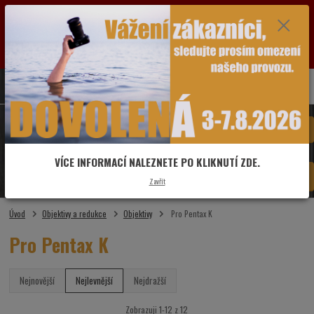
VÁŽENÍ ZÁKAZNÍCI: OD SOBOTY 1.8.2026 DO PÁTKU 7.8.2026 BUDE PRODEJNA Z
DŮVODU DOVOLENÉ ZAVŘENÁ. POZASTAVEN BUDE V TUTO DOBU I PROVOZ ESHOPU.
VŠECHNY DOTAZY A OBJEDNÁVKY PŘIJATÉ VE ZMÍNĚNÉM OBDOBÍ BUDOU VYŘIZOVÁNY
OD PONDĚLÍ 10.8.2026. DĚKUJEME ZA POCHOPENÍ A PŘEDEM SE OMLOUVÁME ZA MOŽNÉ
KOMPLIKACE.
0
ks
775 481 993
CZK
za
0,00 Kč
Menu
VÍCE INFORMACÍ NALEZNETE PO KLIKNUTÍ ZDE.
Hledat
Zavřít
Úvod
Objektivy a redukce
Objektivy
Pro Pentax K
Pro Pentax K
Nejnovější
Nejlevnější
Nejdražší
Zobrazuji 1-12 z 12