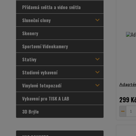
Přídavná světla a video světla
Sluneční clony
Skenery
Sportovní Videokamery
Stativy
Studiové vybavení
Adaptér
Vinylové fotopozadí
Vybavení pro TISK A LAB
299 K
3D Brýle