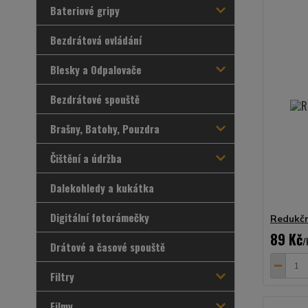
Bateriové gripy
Bezdrátová ovládání
Blesky a Odpalovače
Bezdrátové spouště
Brašny, Batohy, Pouzdra
Čištění a údržba
Dalekohledy a kukátka
Digitální fotorámečky
Redukčn
89 Kč
/
Drátové a časové spouště
Filtry
Filmy