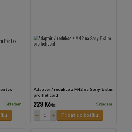
Pentax
Adaptér / redukce z M42 na Sony-E slim
pro helicoid
229 Kč
Skladem
/
ks
Skladem
šíku
Přidat do košíku