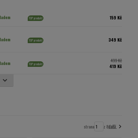
159 Kč
ladem
TOP produkt
349 Kč
ladem
TOP produkt
499 Kč
ladem
TOP produkt
419 Kč
další
strana
z 8