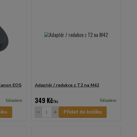
 Canon EOS
Adaptér / redukce z T2 na M42
349 Kč
Skladem
/
ks
Skladem
šíku
Přidat do košíku