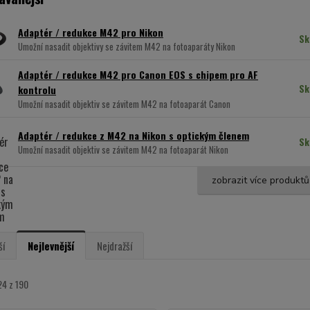
Adaptér / redukce M42 pro Nikon
Sk
Umožní nasadit objektivy se závitem M42 na fotoaparáty Nikon
Adaptér / redukce M42 pro Canon EOS s chipem pro AF
Sk
kontrolu
Umožní nasadit objektiv se závitem M42 na fotoaparát Canon
Adaptér / redukce z M42 na Nikon s optickým členem
Sk
Umožní nasadit objektiv se závitem M42 na fotoaparát Nikon
zobrazit více produktů
ší
Nejlevnější
Nejdražší
24 z 190