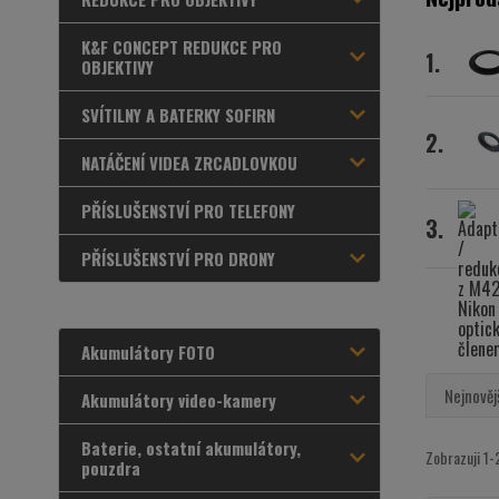
K&F CONCEPT REDUKCE PRO
1.
OBJEKTIVY
SVÍTILNY A BATERKY SOFIRN
2.
NATÁČENÍ VIDEA ZRCADLOVKOU
PŘÍSLUŠENSTVÍ PRO TELEFONY
3.
PŘÍSLUŠENSTVÍ PRO DRONY
Akumulátory FOTO
Nejnověj
Akumulátory video-kamery
Baterie, ostatní akumulátory,
Zobrazuji 1-
pouzdra