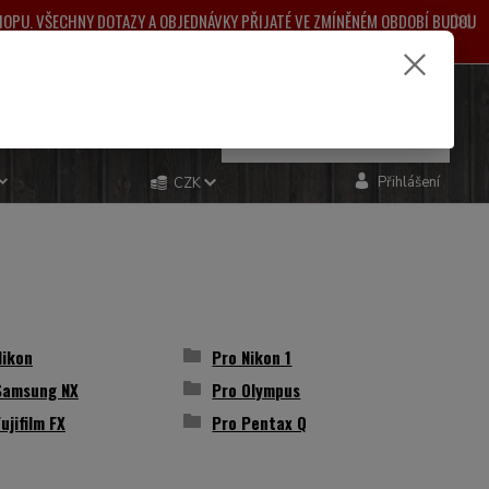
SHOPU. VŠECHNY DOTAZY A OBJEDNÁVKY PŘIJATÉ VE ZMÍNĚNÉM OBDOBÍ BUDOU
ŽNÉ KOMPLIKACE.
e si rady? Zavolejte.
0
ks
za
0,00 Kč
481 993
Přihlášení
CZK
Nikon
Pro Nikon 1
Samsung NX
Pro Olympus
ujifilm FX
Pro Pentax Q