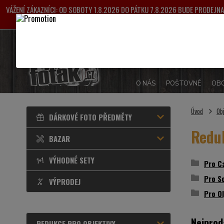
VÁŽENÍ ZÁKAZNÍCI: OD SOBOTY 1.8.2026 DO PÁTKU 7.8.2026 BUDE PRODEJ
VYŘIZOVÁNY OD 
O NÁS
POŠTOVNÉ
OBC
Úvod
Ob
DÁRKOVÉ FOTO PŘEDMĚTY
Redu
BAZAR
VÝHODNÉ SETY
Pro C
Pro S
VÝPRODEJ
Pro O
Nejprod
REDUKCE PRO OBJEKTIVY