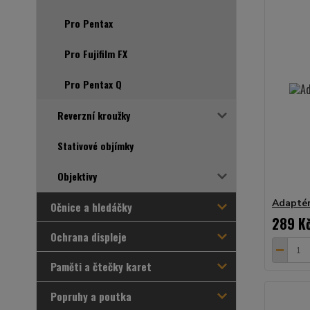
Pro Pentax
Pro Fujifilm FX
Pro Pentax Q
Reverzní kroužky
Stativové objímky
Objektivy
Adaptér
Očnice a hledáčky
289 K
Ochrana displeje
Paměti a čtečky karet
Popruhy a poutka