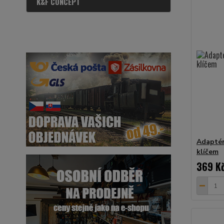
K&F CONCEPT
Adaptér
klíčem
369 K