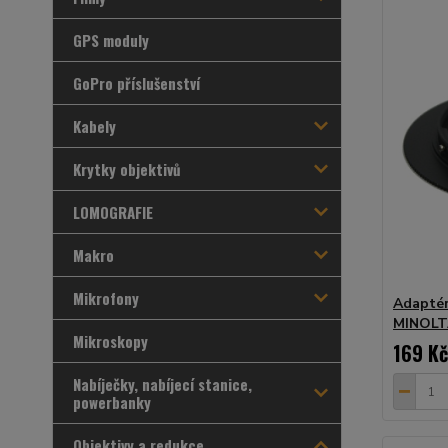
GPS moduly
GoPro příslušenství
Kabely
Krytky objektivů
LOMOGRAFIE
Makro
Mikrofony
Adaptér
MINOLT
Mikroskopy
169 Kč
Nabíječky, nabíjecí stanice,
powerbanky
Objektivy a redukce