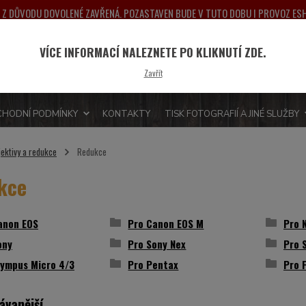
NA Z DŮVODU DOVOLENÉ ZAVŘENÁ. POZASTAVEN BUDE V TUTO DOBU I PROVOZ E
PONDĚLÍ 10.8.2026. DĚKUJEME ZA POCHOPENÍ A PŘEDEM SE OMLOUVÁME ZA MO
VÍCE INFORMACÍ NALEZNETE PO KLIKNUTÍ ZDE.
Nevít
Hledat
Zavřít
775 
HODNÍ PODMÍNKY
KONTAKTY
TISK FOTOGRAFIÍ A JINÉ SLUŽBY
jektivy a redukce
Redukce
kce
anon EOS
Pro Canon EOS M
Pro 
ony
Pro Sony Nex
Pro 
lympus Micro 4/3
Pro Pentax
Pro F
ávanější