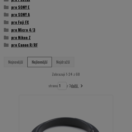
pro SONY E
pro SONY A
pro Fuji FX
pro Micro 4/3
pro Nikon Z
pro Canon R/RF
Nejnovější
Nejlevnější
Nejdražší
Zobrazuji 1-24 z 68
další
strana
z 3