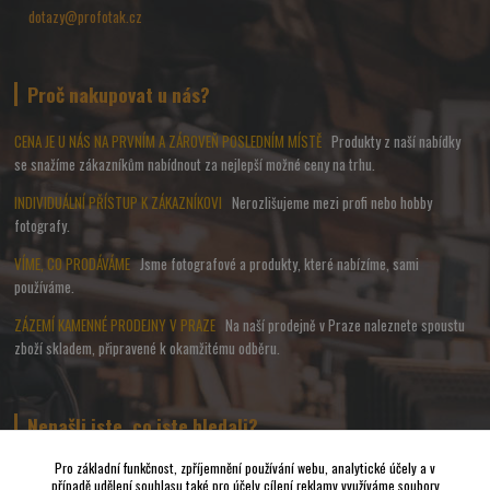
dotazy@profotak.cz
Proč nakupovat u nás?
CENA JE U NÁS NA PRVNÍM A ZÁROVEŇ POSLEDNÍM MÍSTĚ
Produkty z naší nabídky
se snažíme zákazníkům nabídnout za nejlepší možné ceny na trhu.
INDIVIDUÁLNÍ PŘÍSTUP K ZÁKAZNÍKOVI
Nerozlišujeme mezi profi nebo hobby
fotografy.
VÍME, CO PRODÁVÁME
Jsme fotografové a produkty, které nabízíme, sami
používáme.
ZÁZEMÍ KAMENNÉ PRODEJNY V PRAZE
Na naší prodejně v Praze naleznete spoustu
zboží skladem, připravené k okamžitému odběru.
Nenašli jste, co jste hledali?
Pro základní funkčnost, zpříjemnění používání webu, analytické účely a v
případě udělení souhlasu také pro účely cílení reklamy využíváme soubory
Napište nám a pokusíme se udělat vše, abychom pro Vás sehnali to