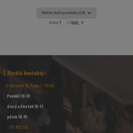
Načíst další produkty (24)
další
strana
z 3
Rychlé kontakty
U Výstaviště 15, Praha 7, 170 00
Pondělí 10-19
úterý a čtvrtek 10-17
pátek 10-15
775 481 993