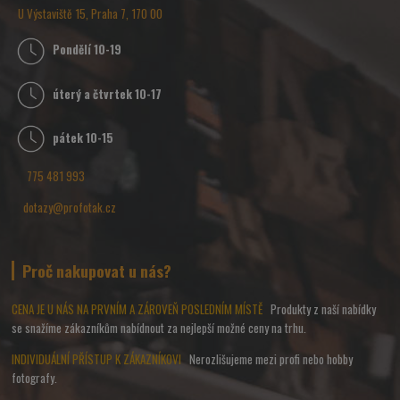
U Výstaviště 15, Praha 7, 170 00
Pondělí 10-19
úterý a čtvrtek 10-17
pátek 10-15
775 481 993
dotazy@profotak.cz
Proč nakupovat u nás?
CENA JE U NÁS NA PRVNÍM A ZÁROVEŇ POSLEDNÍM MÍSTĚ
Produkty z naší nabídky
se snažíme zákazníkům nabídnout za nejlepší možné ceny na trhu.
INDIVIDUÁLNÍ PŘÍSTUP K ZÁKAZNÍKOVI
Nerozlišujeme mezi profi nebo hobby
fotografy.