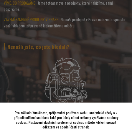
VÍME, CO PRODÁVÁME
Jsme fotografové a produkty, které nabízíme, sami
používáme.
ZÁZEMÍ KAMENNÉ PRODEJNY V PRAZE
Na naší prodejně v Praze naleznete spoustu
zboží skladem, připravené k okamžitému odběru.
Nenašli jste, co jste hledali?
Pro základní funkčnost, zpříjemnění používání webu, analytické účely a v
případě udělení souhlasu také pro účely cílení reklamy využíváme soubory
Napište nám a pokusíme se udělat vše, abychom pro Vás sehnali to
cookies. Nastavení vlastních preferencí cookies můžete kdykoli upravit
nejvhodnější FOTO a VIDEO příslušenství.
odkazem ve spodní části stránek.