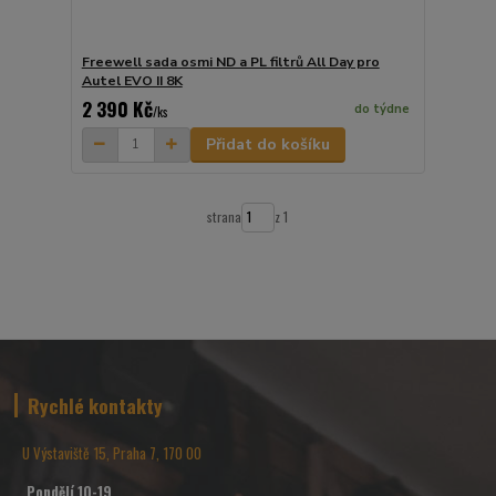
Freewell sada osmi ND a PL filtrů All Day pro
Autel EVO II 8K
2 390 Kč
do týdne
/
ks
Přidat do košíku
strana
z 1
Rychlé kontakty
U Výstaviště 15, Praha 7, 170 00
Pondělí 10-19