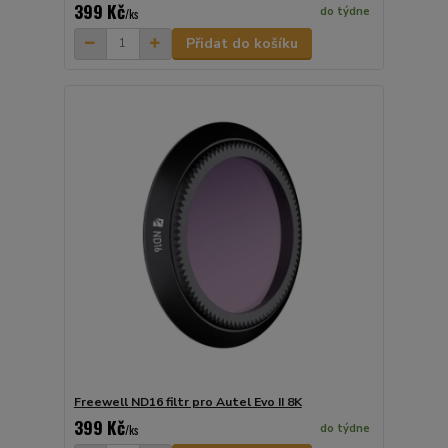
399 Kč
do týdne
/
ks
Přidat do košíku
Freewell ND16 filtr pro Autel Evo II 8K
399 Kč
do týdne
/
ks