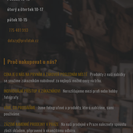
úterý a čtvrtek 10-17
pátek 10-15
775 481 993
dotazy@profotak.cz
Proč nakupovat u nás?
CENA JE U NÁS NA PRVNÍM A ZÁROVEŇ POSLEDNÍM MÍSTĚ
Produkty z naší nabídky
se snažíme zákazníkům nabídnout za nejlepší možné ceny na trhu.
INDIVIDUÁLNÍ PŘÍSTUP K ZÁKAZNÍKOVI
Nerozlišujeme mezi profi nebo hobby
fotografy.
VÍME, CO PRODÁVÁME
Jsme fotografové a produkty, které nabízíme, sami
používáme.
ZÁZEMÍ KAMENNÉ PRODEJNY V PRAZE
Na naší prodejně v Praze naleznete spoustu
zboží skladem, připravené k okamžitému odběru.