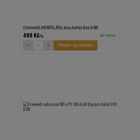
Freewell ND8/PL filtr pro Autel Evo II 8K
499 Kč
do týdne
/
ks
Přidat do košíku