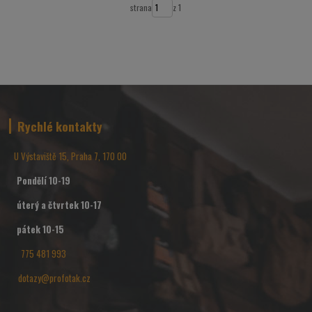
strana
z 1
Rychlé kontakty
U Výstaviště 15, Praha 7, 170 00
Pondělí 10-19
úterý a čtvrtek 10-17
pátek 10-15
775 481 993
dotazy@profotak.cz