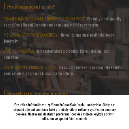
Proč nakupovat u nás?
CENA JE U NÁS NA PRVNÍM A ZÁROVEŇ POSLEDNÍM MÍSTĚ
Produkty z naší nabídky
se snažíme zákazníkům nabídnout za nejlepší možné ceny na trhu.
INDIVIDUÁLNÍ PŘÍSTUP K ZÁKAZNÍKOVI
Nerozlišujeme mezi profi nebo hobby
fotografy.
VÍME, CO PRODÁVÁME
Jsme fotografové a produkty, které nabízíme, sami
používáme.
ZÁZEMÍ KAMENNÉ PRODEJNY V PRAZE
Na naší prodejně v Praze naleznete spoustu
zboží skladem, připravené k okamžitému odběru.
Nenašli jste, co jste hledali?
Pro základní funkčnost, zpříjemnění používání webu, analytické účely a v
případě udělení souhlasu také pro účely cílení reklamy využíváme soubory
Napište nám a pokusíme se udělat vše, abychom pro Vás sehnali to
cookies. Nastavení vlastních preferencí cookies můžete kdykoli upravit
nejvhodnější FOTO a VIDEO příslušenství.
odkazem ve spodní části stránek.
Vrácení zboží