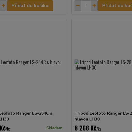
Přidat do košíku
Přidat do ko
Leofoto Ranger LS-254C s
Tripod Leofoto Ranger LS-
LH30
hlavou LH30
 Kč
8 268 Kč
/
ks
Skladem
/
ks