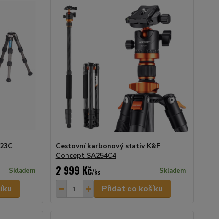
223C
Cestovní karbonový stativ K&F
Concept SA254C4
2 999 Kč
Skladem
/
ks
Skladem
šíku
Přidat do košíku