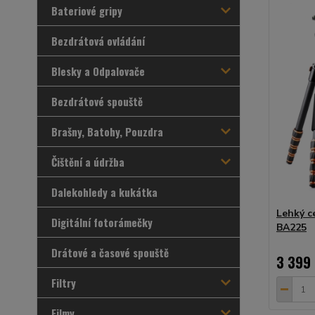
Bateriové gripy
Bezdrátová ovládání
Blesky a Odpalovače
Bezdrátové spouště
Brašny, Batohy, Pouzdra
Čištění a údržba
Dalekohledy a kukátka
Lehký c
Digitální fotorámečky
BA225
Drátové a časové spouště
3 399
Filtry
Filmy