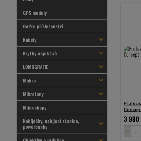
GPS moduly
GoPro příslušenství
Kabely
Krytky objektivů
LOMOGRAFIE
Makro
Mikrofony
Profesi
Mikroskopy
Concep
3 990
Nabíječky, nabíjecí stanice,
powerbanky
Objektivy a redukce