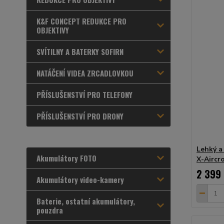
K&F CONCEPT REDUKCE PRO
OBJEKTIVY
SVÍTILNY A BATERKY SOFIRN
NATÁČENÍ VIDEA ZRCADLOVKOU
PŘÍSLUŠENSTVÍ PRO TELEFONY
PŘÍSLUŠENSTVÍ PRO DRONY
Lehký a
Akumulátory FOTO
X-Aircr
2 399
Akumulátory video-kamery
Baterie, ostatní akumulátory,
pouzdra