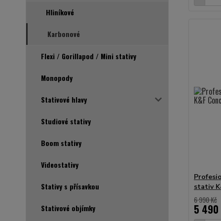
Hliníkové
Karbonové
Flexi / Gorillapod / Mini stativy
Monopody
Stativové hlavy
Studiové stativy
Boom stativy
Videostativy
Profesi
Stativy s přísavkou
stativ 
6 990 Kč
5 490
Stativové objímky