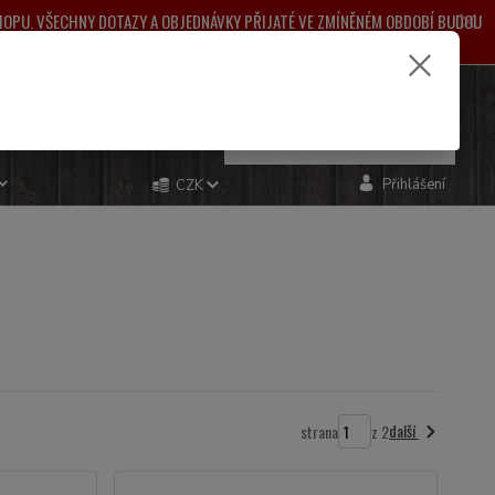
SHOPU. VŠECHNY DOTAZY A OBJEDNÁVKY PŘIJATÉ VE ZMÍNĚNÉM OBDOBÍ BUDOU
ŽNÉ KOMPLIKACE.
e si rady? Zavolejte.
0
ks
za
0,00 Kč
481 993
Přihlášení
CZK
další
strana
z 2