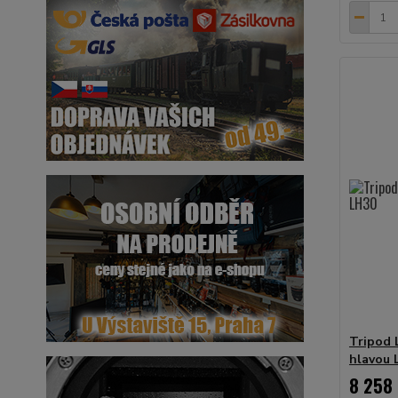
Tripod 
hlavou 
8 258