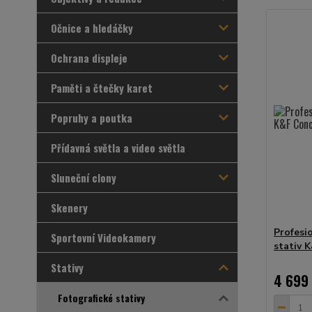
Očnice a hledáčky
Ochrana displeje
Paměti a čtečky karet
Popruhy a poutka
Přídavná světla a video světla
Sluneční clony
Skenery
Profesi
Sportovní Videokamery
stativ 
Stativy
4 699
Fotografické stativy