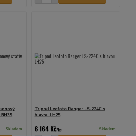
rbonový
Tripod Leofoto Ranger LS-224C s
2+BH35
hlavou LH25
6 164 Kč
Skladem
/
ks
Skladem