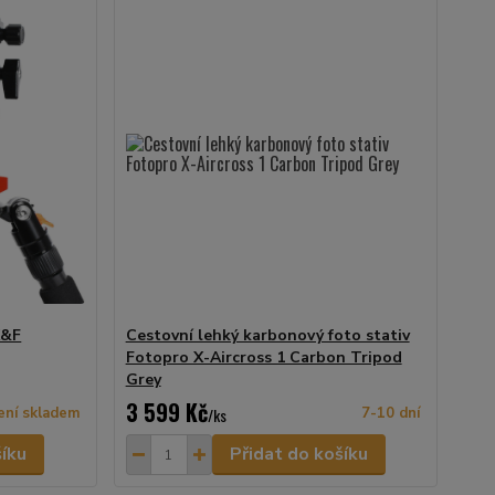
K&F
Cestovní lehký karbonový foto stativ
Fotopro X-Aircross 1 Carbon Tripod
Grey
3 599 Kč
ení skladem
/
ks
7-10 dní
šíku
Přidat do košíku