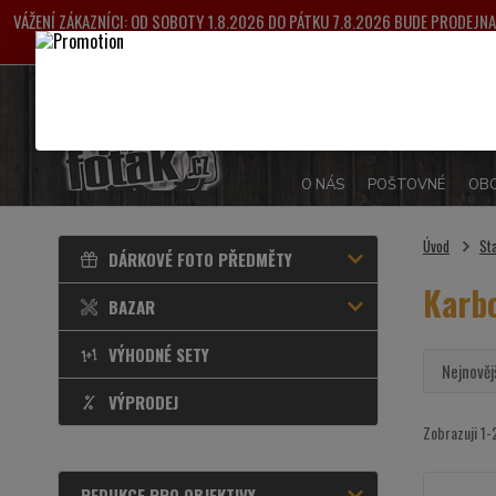
VÁŽENÍ ZÁKAZNÍCI: OD SOBOTY 1.8.2026 DO PÁTKU 7.8.2026 BUDE PRODEJ
VYŘIZOVÁNY OD 
O NÁS
POŠTOVNÉ
OBC
Úvod
Sta
DÁRKOVÉ FOTO PŘEDMĚTY
Karb
BAZAR
VÝHODNÉ SETY
Nejnověj
VÝPRODEJ
Zobrazuji 1-
REDUKCE PRO OBJEKTIVY