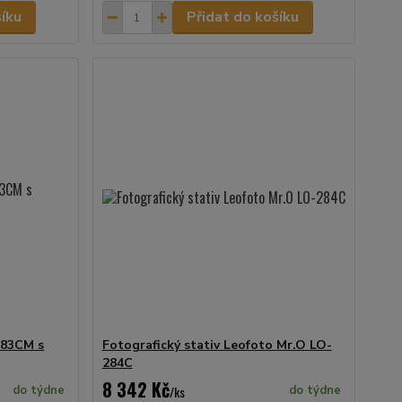
šíku
Přidat do košíku
283CM s
Fotografický stativ Leofoto Mr.O LO-
284C
8 342 Kč
do týdne
/
ks
do týdne