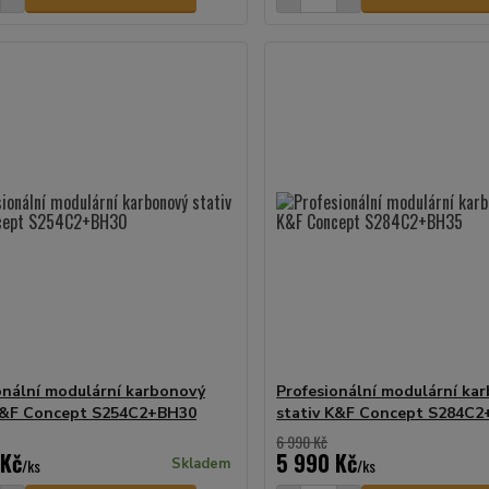
onální modulární karbonový
Profesionální modulární ka
K&F Concept S254C2+BH30
stativ K&F Concept S284C
6 990 Kč
 Kč
5 990 Kč
/
ks
Skladem
/
ks