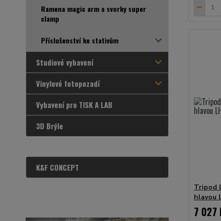
Ramena magic arm a svorky super
clamp
Příslušenství ke stativům
Studiové vybavení
Vinylové fotopozadí
Vybavení pro TISK A LAB
3D Brýle
K&F CONCEPT
Tripod 
hlavou 
7 027 