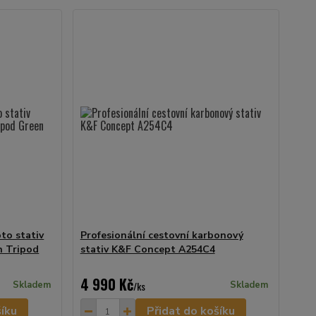
to stativ
Profesionální cestovní karbonový
n Tripod
stativ K&F Concept A254C4
4 990 Kč
Skladem
/
ks
Skladem
šíku
Přidat do košíku