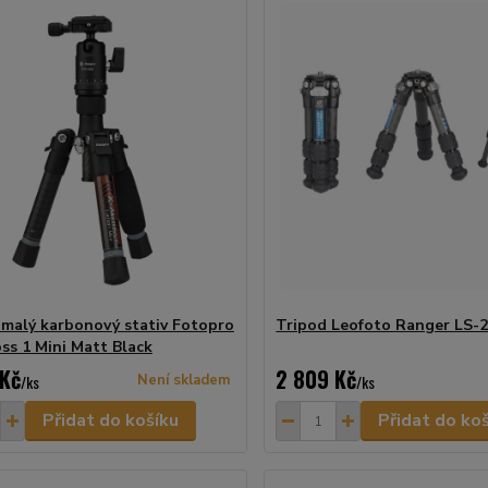
 malý karbonový stativ Fotopro
Tripod Leofoto Ranger LS-
oss 1 Mini Matt Black
 Kč
2 809 Kč
/
ks
Není skladem
/
ks
Přidat do košíku
Přidat do ko