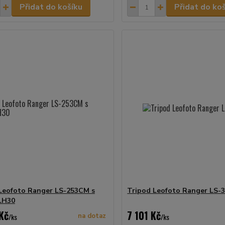
Přidat do košíku
Přidat do ko
Leofoto Ranger LS-253CM s
Tripod Leofoto Ranger LS-
LH30
Kč
7 101 Kč
/
ks
na dotaz
/
ks