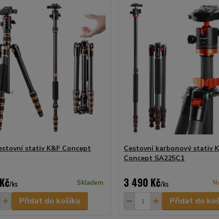
estovní stativ K&F Concept
Cestovní karbonový stativ 
Concept SA225C1
 Kč
3 490 Kč
/
ks
Skladem
/
ks
N
Přidat do košíku
Přidat do ko