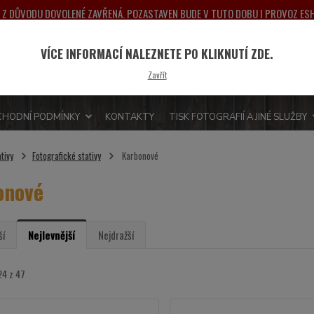
NA Z DŮVODU DOVOLENÉ ZAVŘENÁ. POZASTAVEN BUDE V TUTO DOBU I PROVOZ E
PONDĚLÍ 10.8.2026. DĚKUJEME ZA POCHOPENÍ A PŘEDEM SE OMLOUVÁME ZA MO
VÍCE INFORMACÍ NALEZNETE PO KLIKNUTÍ ZDE.
Nevít
Hledat
Zavřít
775 
HODNÍ PODMÍNKY
KONTAKTY
TISK FOTOGRAFIÍ A JINÉ SLUŽBY
tivy
Fotografické stativy
Karbonové
onové
ší
Nejlevnější
Nejdražší
24 z 47