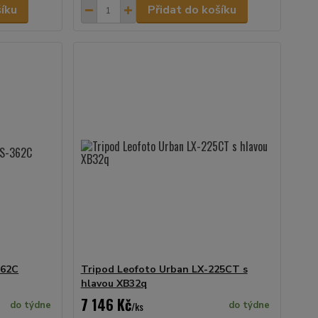
šíku
Přidat do košíku
362C
Tripod Leofoto Urban LX-225CT s
hlavou XB32q
7 146 Kč
do týdne
/
ks
do týdne