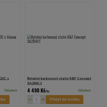
23C s
Bytelný karbonový stativ K&F Concept
SA284C1
4 490 Kč
Skladem
/
ks
Skladem
šíku
Přidat do košíku