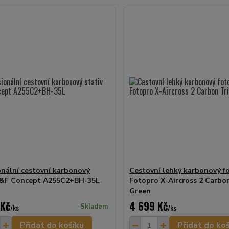
onální cestovní karbonový
Cestovní lehký karbonový fo
K&F Concept A255C2+BH-35L
Fotopro X-Aircross 2 Carbo
Green
 Kč
4 699 Kč
/
ks
Skladem
/
ks
Přidat do košíku
Přidat do ko