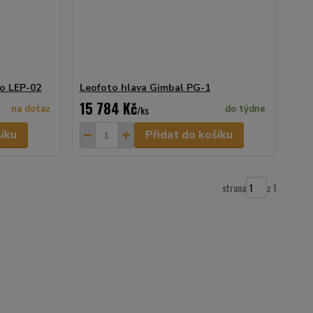
o LEP-02
Leofoto hlava Gimbal PG-1
15 784 Kč
na dotaz
/
ks
do týdne
šíku
Přidat do košíku
strana
z 1