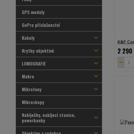
GPS moduly
GoPro příslušenství
Kabely
K&F Con
2 290
Krytky objektivů
LOMOGRAFIE
Makro
Mikrofony
Mikroskopy
Nabíječky, nabíjecí stanice,
powerbanky
Objektivy a redukce