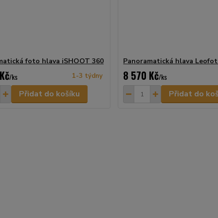
atická foto hlava iSHOOT 360
Panoramatická hlava Leofot
 Kč
8 570 Kč
/
ks
1-3 týdny
/
ks
Přidat do košíku
Přidat do ko