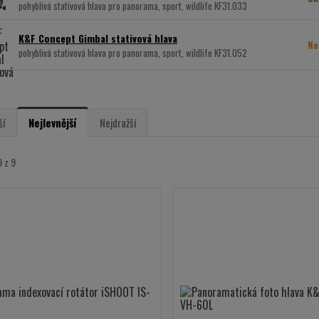
pohyblivá stativová hlava pro panorama, sport, wildlife KF31.033
K&F Concept Gimbal stativová hlava
Ne
pohyblivá stativová hlava pro panorama, sport, wildlife KF31.052
ší
Nejlevnější
Nejdražší
9 z 9