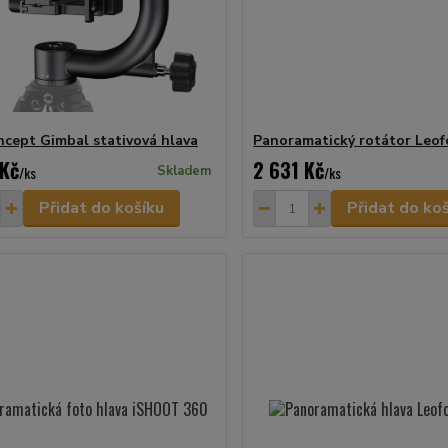
cept Gimbal stativová hlava
Panoramatický rotátor Leo
 Kč
2 631 Kč
/
ks
Skladem
/
ks
Přidat do košíku
Přidat do ko