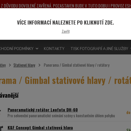
NA Z DŮVODU DOVOLENÉ ZAVŘENÁ. POZASTAVEN BUDE V TUTO DOBU I PROVOZ E
PONDĚLÍ 10.8.2026. DĚKUJEME ZA POCHOPENÍ A PŘEDEM SE OMLOUVÁME ZA MO
VÍCE INFORMACÍ NALEZNETE PO KLIKNUTÍ ZDE.
Nevít
Hledat
Zavřít
775 
HODNÍ PODMÍNKY
KONTAKTY
TISK FOTOGRAFIÍ A JINÉ SLUŽBY
tivy
Stativové hlavy
Panorama / Gimbal stativové hlavy / rotátory
ama / Gimbal stativové hlavy / rotá
ávanější
Panoramatický rotátor Leofoto DH-60
do
Pro sekvenční panoramatické snímání scény s konstantním úhlem pohybu
K&F Concept Gimbal stativová hlava
Sk