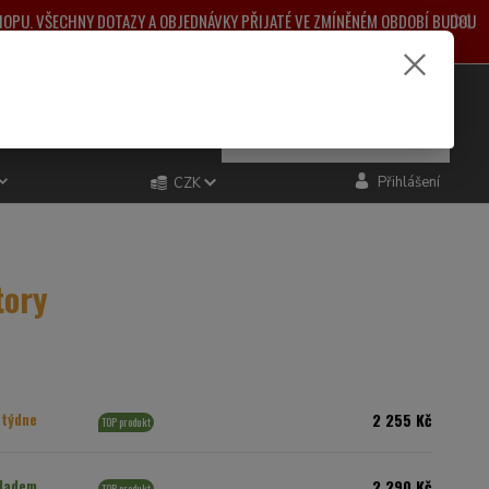
SHOPU. VŠECHNY DOTAZY A OBJEDNÁVKY PŘIJATÉ VE ZMÍNĚNÉM OBDOBÍ BUDOU
ŽNÉ KOMPLIKACE.
e si rady? Zavolejte.
0
ks
za
0,00 Kč
481 993
Přihlášení
CZK
tory
2 255 Kč
 týdne
TOP produkt
2 290 Kč
ladem
TOP produkt