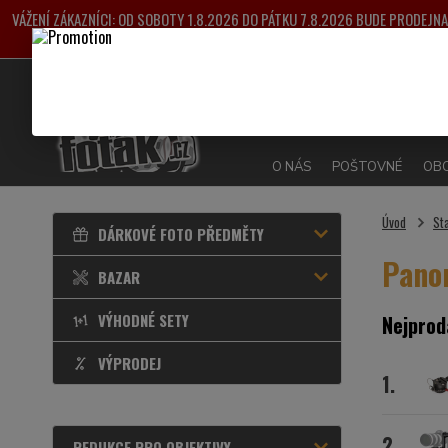
VÁŽENÍ ZÁKAZNÍCI: OD SOBOTY 1.8.2026 DO PÁTKU 7.8.2026 BUDE PRODEJ
VYŘIZOVÁNY OD 
O NÁS
POŠTOVNÉ
OBC
Úvod
Sta
DÁRKOVÉ FOTO PŘEDMĚTY
Panor
BAZAR
VÝHODNÉ SETY
Nejprod
VÝPRODEJ
1.
2.
REDUKCE PRO OBJEKTIVY