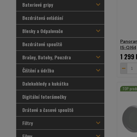
Bateriové gripy
Bezdrátová ovládání
Blesky a Odpalovače
Panoram
Bezdrátové spouště
IS-QJ64
1 299 
Brašny, Batohy, Pouzdra
Čištění a údržba
Dalekohledy a kukátka
TOP prod
Digitální fotorámečky
Drátové a časové spouště
Filtry
Filmy