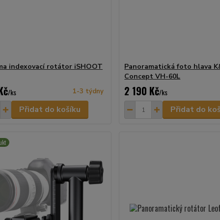
a indexovací rotátor iSHOOT
Panoramatická foto hlava 
Concept VH-60L
Kč
2 190 Kč
/
ks
1-3 týdny
/
ks
Přidat do košíku
Přidat do ko
ukt