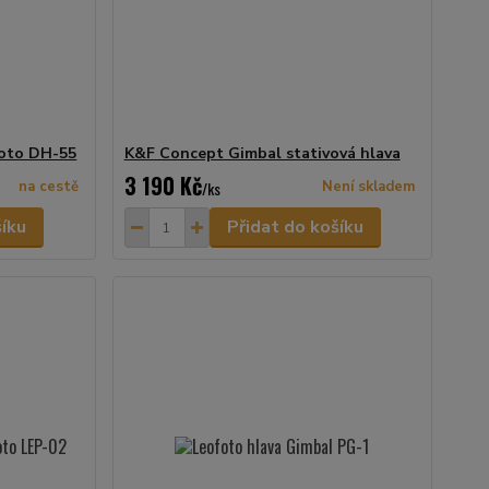
foto DH-55
K&F Concept Gimbal stativová hlava
3 190 Kč
na cestě
/
ks
Není skladem
šíku
Přidat do košíku