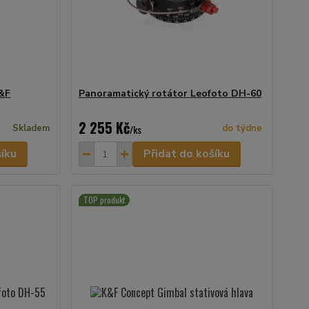
K&F
Panoramatický rotátor Leofoto DH-60
2 255 Kč
Skladem
/
ks
do týdne
šíku
Přidat do košíku
TOP produkt