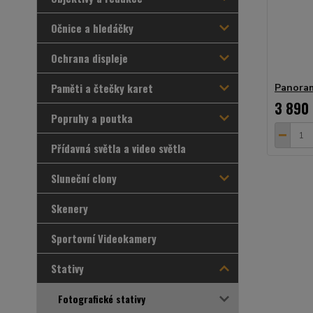
Očnice a hledáčky
Ochrana displeje
Paměti a čtečky karet
Panoram
3 890
Popruhy a poutka
Přídavná světla a video světla
Sluneční clony
Skenery
Sportovní Videokamery
Stativy
Fotografické stativy