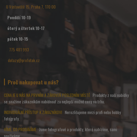
U Výstaviště 15, Praha 7, 170 00
Pondělí 10-19
úterý a čtvrtek 10-17
pátek 10-15
775 481 993
dotazy@profotak.cz
Proč nakupovat u nás?
CENA JE U NÁS NA PRVNÍM A ZÁROVEŇ POSLEDNÍM MÍSTĚ
Produkty z naší nabídky
se snažíme zákazníkům nabídnout za nejlepší možné ceny na trhu.
INDIVIDUÁLNÍ PŘÍSTUP K ZÁKAZNÍKOVI
Nerozlišujeme mezi profi nebo hobby
fotografy.
VÍME, CO PRODÁVÁME
Jsme fotografové a produkty, které nabízíme, sami
používáme.