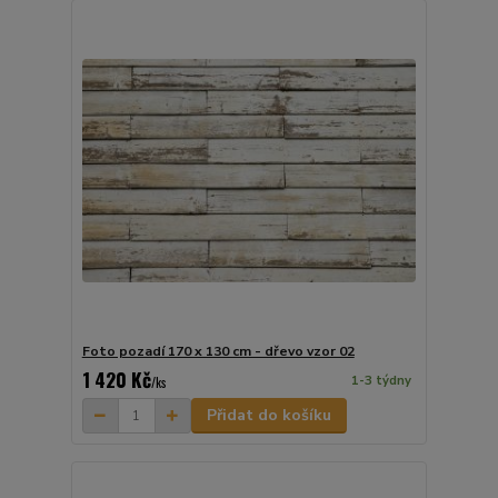
Foto pozadí 170 x 130 cm - dřevo vzor 02
1 420 Kč
1-3 týdny
/
ks
Přidat do košíku