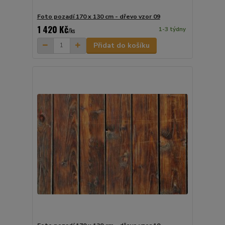
Foto pozadí 170 x 130 cm - dřevo vzor 09
1 420 Kč
1-3 týdny
/
ks
Přidat do košíku