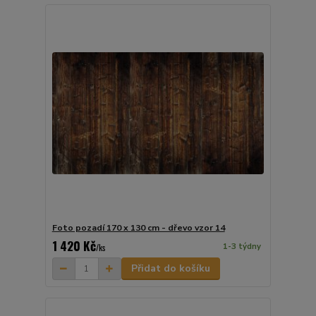
Foto pozadí 170 x 130 cm - dřevo vzor 14
1 420 Kč
1-3 týdny
/
ks
Přidat do košíku