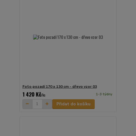
Foto pozadí 170 x 130 cm - dřevo vzor 03
1 420 Kč
1-3 týdny
/
ks
Přidat do košíku