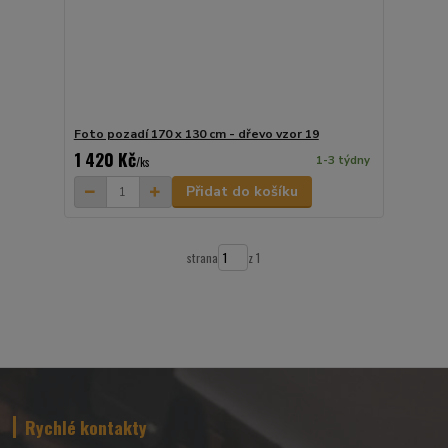
Foto pozadí 170 x 130 cm - dřevo vzor 19
1 420 Kč
1-3 týdny
/
ks
Přidat do košíku
strana
z 1
Rychlé kontakty