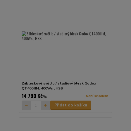
Zábleskové světlo / studiový blesk Godox
QT400IIIM, 400Ws , HSS
14 790 Kč
Není skladem
/
ks
Přidat do košíku