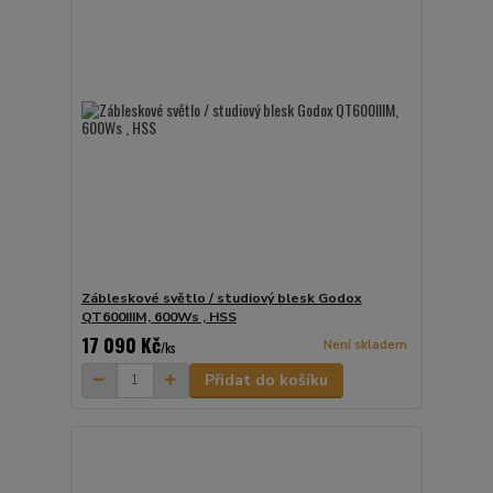
Zábleskové světlo / studiový blesk Godox
QT600IIIM, 600Ws , HSS
17 090 Kč
Není skladem
/
ks
Přidat do košíku