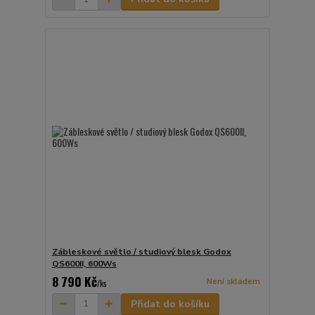
Zábleskové světlo / studiový blesk Godox
QS600II, 600Ws
8 790 Kč
Není skladem
/
ks
Přidat do košíku