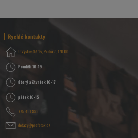
Rychlé kontakty
U Výstaviště 15, Praha 7, 170 00
Pondělí 10-19
úterý a čtvrtek 10-17
pátek 10-15
775 481 993
dotazy@profotak.cz