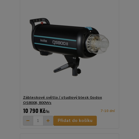
Zábleskové světlo / studiový blesk Godox
QS800II, 800Ws
10 790 Kč
7-10 dní
/
ks
Přidat do košíku