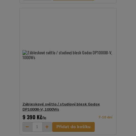
Zábleskové světlo / studiový blesk Godox
DP1000III-V, 1000Ws
9 390 Kč
7-10 dní
/
ks
Přidat do košíku