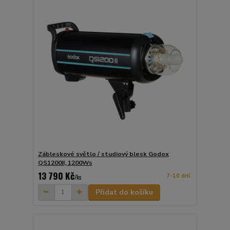
Zábleskové světlo / studiový blesk Godox
QS1200II, 1200Ws
13 790 Kč
7-10 dní
/
ks
Přidat do košíku