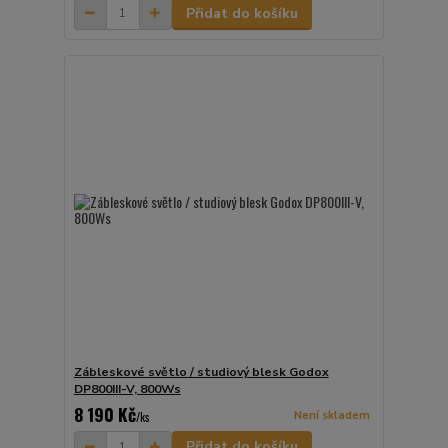
Přidat do košíku
Zábleskové světlo / studiový blesk Godox
DP800III-V, 800Ws
8 190 Kč
Není skladem
/
ks
Přidat do košíku