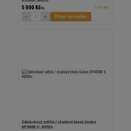
5 990 Kč
7-10 dní
/
ks
Přidat do košíku
Zábleskové světlo / studiový blesk Godox
DP400III-V, 400Ws