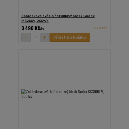
Zábleskové světlo / studiový blesk Godox
MS200V, 200Ws
3 490 Kč
7-10 dní
/
ks
Přidat do košíku