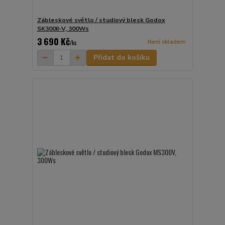
Zábleskové světlo / studiový blesk Godox
SK300II-V, 300Ws
3 690 Kč
Není skladem
/
ks
Přidat do košíku