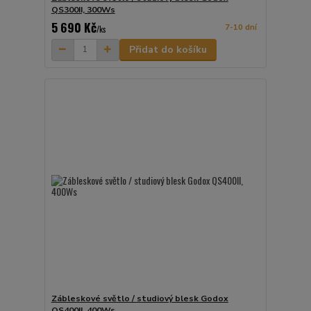
QS300II, 300Ws
5 690 Kč
7-10 dní
/
ks
Přidat do košíku
Zábleskové světlo / studiový blesk Godox
QS400II, 400Ws