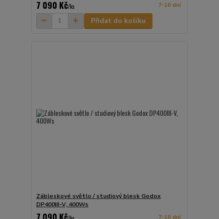
7 090 Kč
7-10 dní
/
ks
Přidat do košíku
Zábleskové světlo / studiový blesk Godox
DP400III-V, 400Ws
7 090 Kč
7-10 dní
/
ks