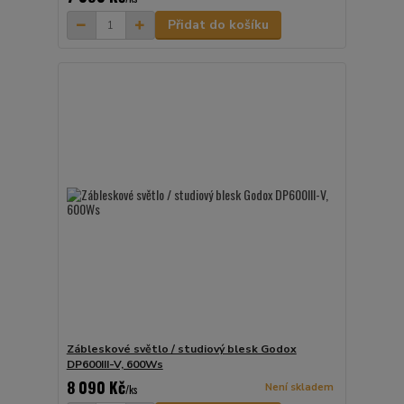
Přidat do košíku
Zábleskové světlo / studiový blesk Godox
DP600III-V, 600Ws
8 090 Kč
Není skladem
/
ks