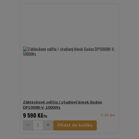
Zábleskové světlo / studiový blesk Godox
DP1000III-V, 1000Ws
9 590 Kč
7-10 dní
/
ks
Přidat do košíku