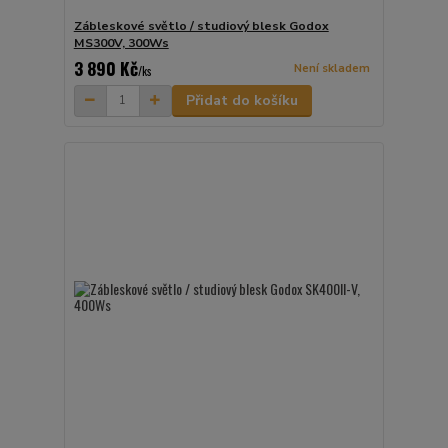
Zábleskové světlo / studiový blesk Godox
MS300V, 300Ws
3 890 Kč
Není skladem
/
ks
Přidat do košíku