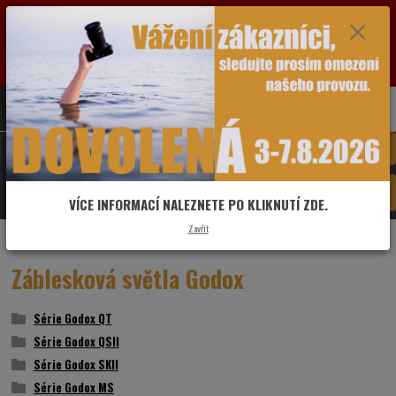
VÁŽENÍ ZÁKAZNÍCI: OD SOBOTY 1.8.2026 DO PÁTKU 7.8.2026 BUDE PRODEJNA Z
DŮVODU DOVOLENÉ ZAVŘENÁ. POZASTAVEN BUDE V TUTO DOBU I PROVOZ ESHOPU.
VŠECHNY DOTAZY A OBJEDNÁVKY PŘIJATÉ VE ZMÍNĚNÉM OBDOBÍ BUDOU VYŘIZOVÁNY
OD PONDĚLÍ 10.8.2026. DĚKUJEME ZA POCHOPENÍ A PŘEDEM SE OMLOUVÁME ZA MOŽNÉ
KOMPLIKACE.
0
ks
775 481 993
CZK
za
0,00 Kč
Menu
Hledat
VÍCE INFORMACÍ NALEZNETE PO KLIKNUTÍ ZDE.
Zavřít
Úvod
Studiové vybavení
Studiová světla / Blesky
Záblesková světla Godox
Záblesková světla Godox
Série Godox QT
Série Godox QSII
Série Godox SKII
Série Godox MS