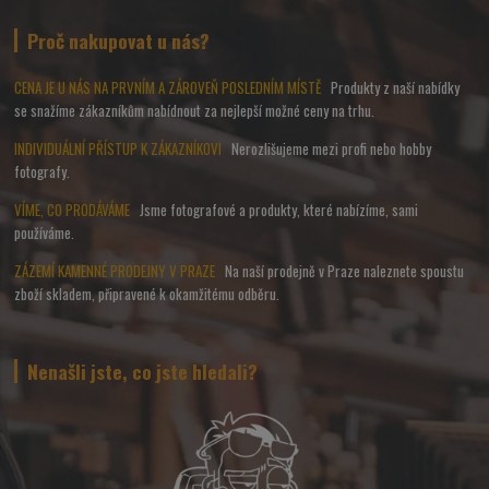
Proč nakupovat u nás?
CENA JE U NÁS NA PRVNÍM A ZÁROVEŇ POSLEDNÍM MÍSTĚ
Produkty z naší nabídky
se snažíme zákazníkům nabídnout za nejlepší možné ceny na trhu.
INDIVIDUÁLNÍ PŘÍSTUP K ZÁKAZNÍKOVI
Nerozlišujeme mezi profi nebo hobby
fotografy.
VÍME, CO PRODÁVÁME
Jsme fotografové a produkty, které nabízíme, sami
používáme.
ZÁZEMÍ KAMENNÉ PRODEJNY V PRAZE
Na naší prodejně v Praze naleznete spoustu
zboží skladem, připravené k okamžitému odběru.
Nenašli jste, co jste hledali?