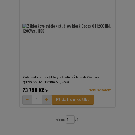
Zábleskové světlo / studiový blesk Godox
QT1200IIIM, 1200Ws , HSS
23 790 Kč
Není skladem
/
ks
Přidat do košíku
strana
z 1