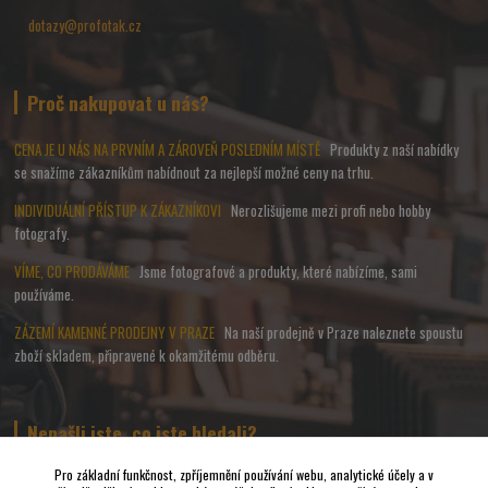
dotazy@profotak.cz
Proč nakupovat u nás?
CENA JE U NÁS NA PRVNÍM A ZÁROVEŇ POSLEDNÍM MÍSTĚ
Produkty z naší nabídky
se snažíme zákazníkům nabídnout za nejlepší možné ceny na trhu.
INDIVIDUÁLNÍ PŘÍSTUP K ZÁKAZNÍKOVI
Nerozlišujeme mezi profi nebo hobby
fotografy.
VÍME, CO PRODÁVÁME
Jsme fotografové a produkty, které nabízíme, sami
používáme.
ZÁZEMÍ KAMENNÉ PRODEJNY V PRAZE
Na naší prodejně v Praze naleznete spoustu
zboží skladem, připravené k okamžitému odběru.
Nenašli jste, co jste hledali?
Pro základní funkčnost, zpříjemnění používání webu, analytické účely a v