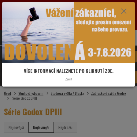
VÁŽENÍ ZÁKAZNÍCI: OD SOBOTY 1.8.2026 DO PÁTKU 7.8.2026 BUDE PRODEJNA Z
DŮVODU DOVOLENÉ ZAVŘENÁ. POZASTAVEN BUDE V TUTO DOBU I PROVOZ ESHOPU.
VŠECHNY DOTAZY A OBJEDNÁVKY PŘIJATÉ VE ZMÍNĚNÉM OBDOBÍ BUDOU VYŘIZOVÁNY
OD PONDĚLÍ 10.8.2026. DĚKUJEME ZA POCHOPENÍ A PŘEDEM SE OMLOUVÁME ZA MOŽNÉ
KOMPLIKACE.
0
ks
775 481 993
CZK
za
0,00 Kč
Menu
VÍCE INFORMACÍ NALEZNETE PO KLIKNUTÍ ZDE.
Hledat
Zavřít
Úvod
Studiové vybavení
Studiová světla / Blesky
Záblesková světla Godox
Série Godox DPIII
Série Godox DPIII
Nejnovější
Nejlevnější
Nejdražší