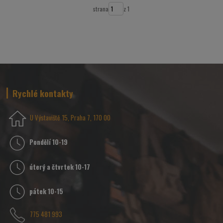
strana
z 1
Rychlé kontakty
U Výstaviště 15, Praha 7, 170 00
Pondělí 10-19
úterý a čtvrtek 10-17
pátek 10-15
775 481 993