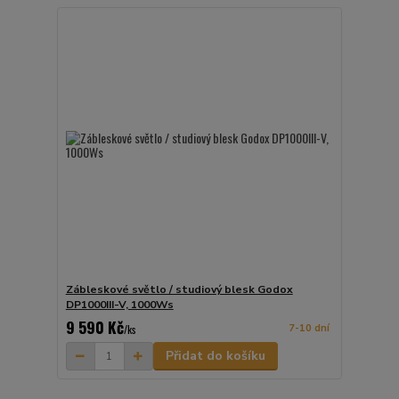
Zábleskové světlo / studiový blesk Godox
DP1000III-V, 1000Ws
9 590 Kč
7-10 dní
/
ks
Přidat do košíku