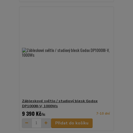
Zábleskové světlo / studiový blesk Godox
DP1000III-V, 1000Ws
9 390 Kč
7-10 dní
/
ks
Přidat do košíku