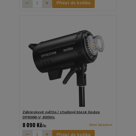
Přidat do košíku
Zábleskové světlo / studiový blesk Godox
DP600III-V, 600Ws
8 090 Kč
Není skladem
/
ks
Přidat do košíku