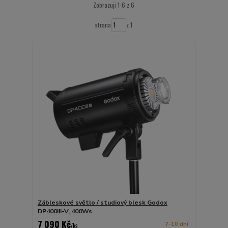
Zobrazuji 1-6 z 6
strana
z 1
Zábleskové světlo / studiový blesk Godox
DP400III-V, 400Ws
7 090 Kč
7-10 dní
/
ks