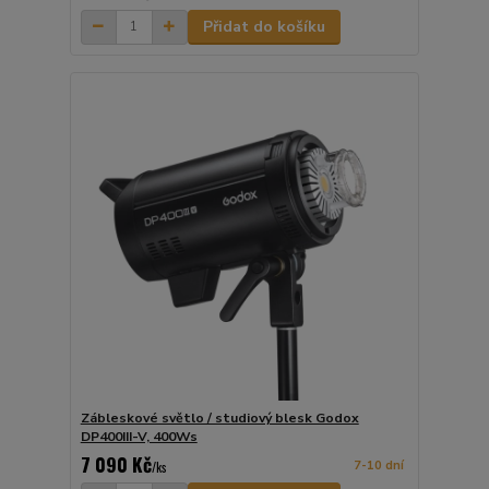
Přidat do košíku
Zábleskové světlo / studiový blesk Godox
DP400III-V, 400Ws
7 090 Kč
7-10 dní
/
ks