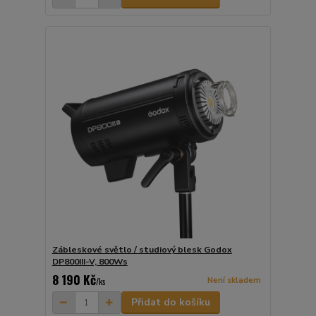
Zábleskové světlo / studiový blesk Godox
DP800III-V, 800Ws
8 190 Kč
Není skladem
/
ks
Přidat do košíku