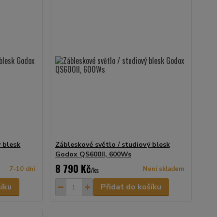
ý blesk
Zábleskové světlo / studiový blesk
Godox QS600II, 600Ws
8 790 Kč
7-10 dní
/
ks
Není skladem
šíku
Přidat do košíku