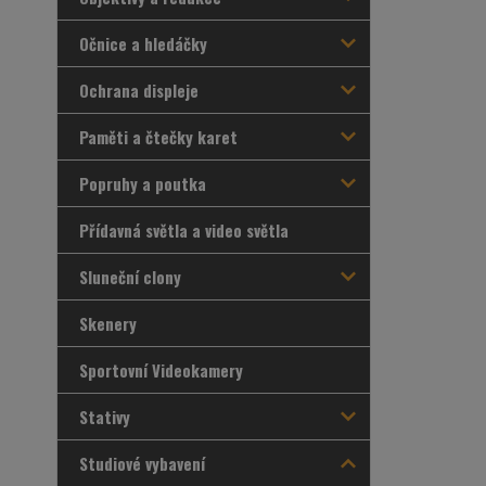
Očnice a hledáčky
Ochrana displeje
Paměti a čtečky karet
Popruhy a poutka
Přídavná světla a video světla
Sluneční clony
Skenery
Sportovní Videokamery
Stativy
Studiové vybavení