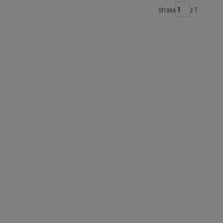
strana
z 1