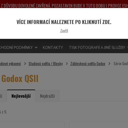
NA Z DŮVODU DOVOLENÉ ZAVŘENÁ. POZASTAVEN BUDE V TUTO DOBU I PROVOZ E
PONDĚLÍ 10.8.2026. DĚKUJEME ZA POCHOPENÍ A PŘEDEM SE OMLOUVÁME ZA MO
VÍCE INFORMACÍ NALEZNETE PO KLIKNUTÍ ZDE.
Nevít
Hledat
Zavřít
775 
HODNÍ PODMÍNKY
KONTAKTY
TISK FOTOGRAFIÍ A JINÉ SLUŽBY
udiové vybavení
Studiová světla / Blesky
Záblesková světla Godox
Série God
 Godox QSII
ší
Nejlevnější
Nejdražší
5 z 5