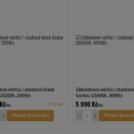
ové světlo / studiový blesk
Zábleskové světlo / studiov
S300II, 300Ws
Godox QS400II, 400Ws
 Kč
5 990 Kč
/
ks
7-10 dní
/
ks
Přidat do košíku
Přidat do ko