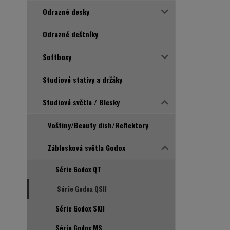
Odrazné desky
Odrazné deštníky
Softboxy
Studiové stativy a držáky
Studiová světla / Blesky
Voštiny/Beauty dish/Reflektory
Záblesková světla Godox
Série Godox QT
Série Godox QSII
Série Godox SKII
Série Godox MS