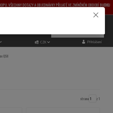
SHOPU. VŠECHNY DOTAZY A OBJEDNÁVKY PŘIJATÉ VE ZMÍNĚNÉM OBDOBÍ BUDOU
ŽNÉ KOMPLIKACE.
e si rady? Zavolejte.
0
ks
za
0,00 Kč
481 993
Přihlášení
CZK
ox QSII
strana
z 1