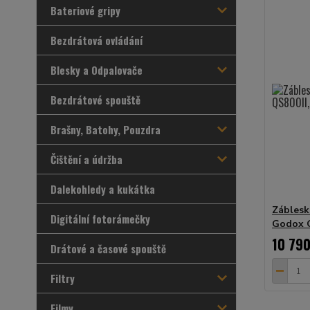
Bateriové gripy
Bezdrátová ovládání
Blesky a Odpalovače
Bezdrátové spouště
Brašny, Batohy, Pouzdra
Čištění a údržba
Dalekohledy a kukátka
Záblesk
Digitální fotorámečky
Godox Q
10 790
Drátové a časové spouště
Filtry
Filmy