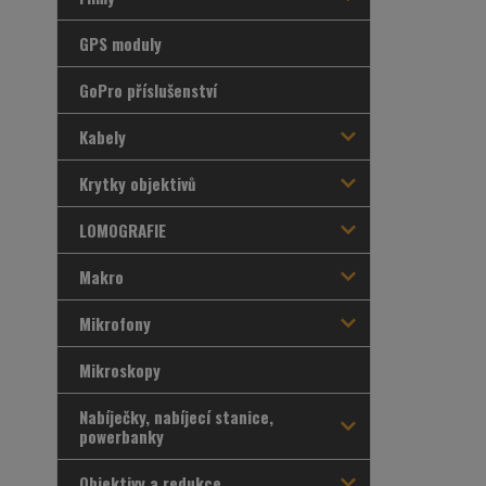
GPS moduly
GoPro příslušenství
Kabely
Krytky objektivů
LOMOGRAFIE
Makro
Mikrofony
Mikroskopy
Nabíječky, nabíjecí stanice,
powerbanky
Objektivy a redukce