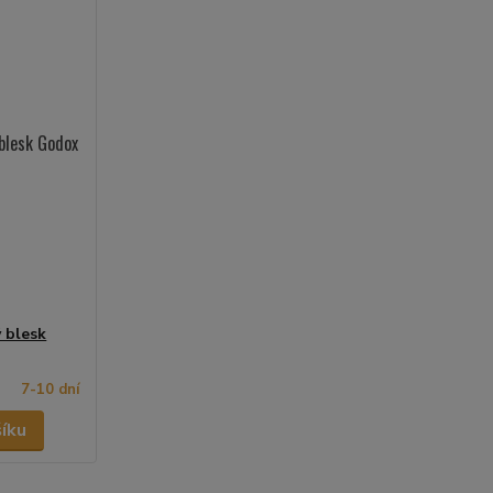
ý blesk
7-10 dní
šíku