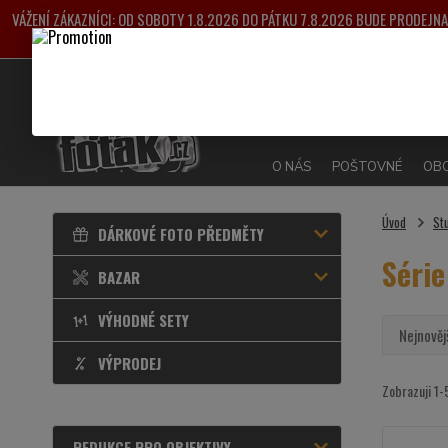
VÁŽENÍ ZÁKAZNÍCI: OD SOBOTY 1.8.2026 DO PÁTKU 7.8.2026 BUDE PRODEJ
VYŘIZOVÁNY OD 
O NÁS
POŠTOVNÉ
OBC
Úvod
St
DÁRKOVÉ FOTO PŘEDMĚTY
Série
BAZAR
VÝHODNÉ SETY
Nejnověj
VÝPRODEJ
Zobrazuji 1-
REDUKCE PRO OBJEKTIVY