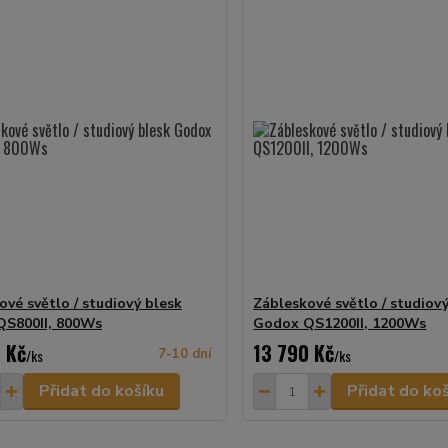
ové světlo / studiový blesk
Zábleskové světlo / studiov
S800II, 800Ws
Godox QS1200II, 1200Ws
 Kč
13 790 Kč
/
ks
7-10 dní
/
ks
Přidat do košíku
Přidat do ko