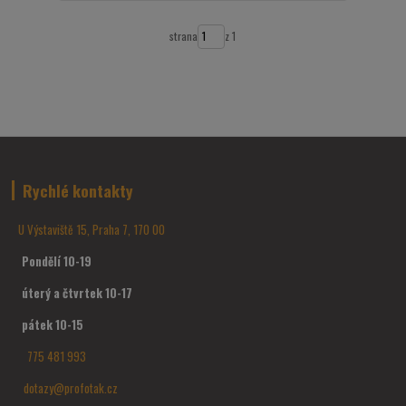
strana
z 1
Rychlé kontakty
U Výstaviště 15, Praha 7, 170 00
Pondělí 10-19
úterý a čtvrtek 10-17
pátek 10-15
775 481 993
dotazy@profotak.cz