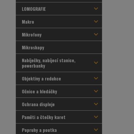
LOMOGRAFIE
Makro
Mikrofony
Mikroskopy
Nabíječky, nabíjecí stanice,
powerbanky
Objektivy a redukce
Očnice a hledáčky
Ochrana displeje
Paměti a čtečky karet
Popruhy a poutka