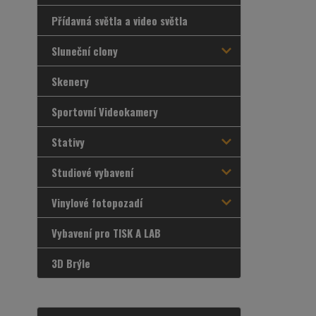
Přídavná světla a video světla
Sluneční clony
Skenery
Sportovní Videokamery
Stativy
Studiové vybavení
Vinylové fotopozadí
Vybavení pro TISK A LAB
3D Brýle