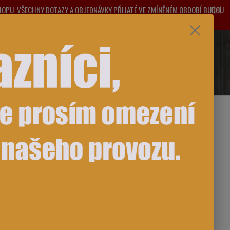
SHOPU. VŠECHNY DOTAZY A OBJEDNÁVKY PŘIJATÉ VE ZMÍNĚNÉM OBDOBÍ BUDOU
ŽNÉ KOMPLIKACE.
e si rady? Zavolejte.
0
ks
za
0,00 Kč
481 993
Přihlášení
CZK