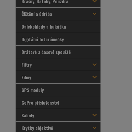
Brašny, Batohy, Pouzdra
Čištění a údržba
Dalekohledy a kukátka
Digitální fotorámečky
Drátové a časové spouště
Filtry
Filmy
GPS moduly
GoPro příslušenství
Kabely
Krytky objektivů