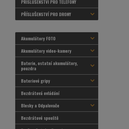
PŘÍSLUŠENSTVÍ PRO TELEFONY
PŘÍSLUŠENSTVÍ PRO DRONY
Akumulátory FOTO
Akumulátory video-kamery
Baterie, ostatní akumulátory,
pouzdra
Bateriové gripy
Bezdrátová ovládání
Blesky a Odpalovače
Bezdrátové spouště