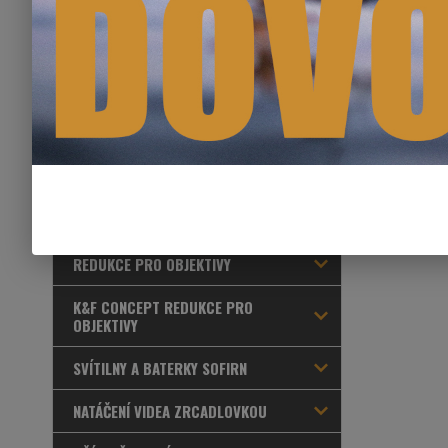
Ostatní foto příslušenství
Barevné i ochranné filtry
Produkty s omezenou funkčností
VÝHODNÉ SETY
VÝPRODEJ
REDUKCE PRO OBJEKTIVY
K&F CONCEPT REDUKCE PRO
OBJEKTIVY
SVÍTILNY A BATERKY SOFIRN
NATÁČENÍ VIDEA ZRCADLOVKOU