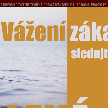
NA Z DŮVODU DOVOLENÉ ZAVŘENÁ. POZASTAVEN BUDE V TUTO DOBU I PROVOZ E
PONDĚLÍ 10.8.2026. DĚKUJEME ZA POCHOPENÍ A PŘEDEM SE OMLOUVÁME ZA MO
Nevít
Hledat
775 
HODNÍ PODMÍNKY
KONTAKTY
TISK FOTOGRAFIÍ A JINÉ SLUŽBY
ZAR
Produkty s omezenou funkčností
ukty s omezenou funkčností
egorii nebylo nalezeno žádné zboží.