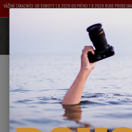
VÁŽENÍ ZÁKAZNÍCI: OD SOBOTY 1.8.2026 DO PÁTKU 7.8.2026 BUDE PRODEJ
VYŘIZOVÁNY OD 
O NÁS
POŠTOVNÉ
OBC
Úvod
BA
DÁRKOVÉ FOTO PŘEDMĚTY
Prod
BAZAR
V této kat
Manuální objektivy
Analogové fotoaparáty
Digitální fotoaparáty a objektivy