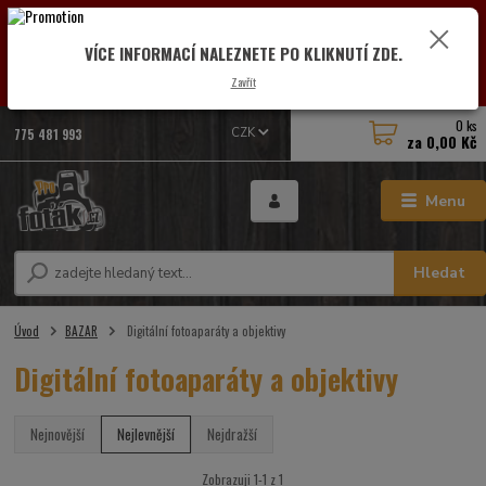
VÁŽENÍ ZÁKAZNÍCI: OD SOBOTY 1.8.2026 DO PÁTKU 7.8.2026 BUDE PRODEJNA Z
DŮVODU DOVOLENÉ ZAVŘENÁ. POZASTAVEN BUDE V TUTO DOBU I PROVOZ ESHOPU.
VÍCE INFORMACÍ NALEZNETE PO KLIKNUTÍ ZDE.
VŠECHNY DOTAZY A OBJEDNÁVKY PŘIJATÉ VE ZMÍNĚNÉM OBDOBÍ BUDOU VYŘIZOVÁNY
OD PONDĚLÍ 10.8.2026. DĚKUJEME ZA POCHOPENÍ A PŘEDEM SE OMLOUVÁME ZA MOŽNÉ
Zavřít
KOMPLIKACE.
0
ks
775 481 993
CZK
za
0,00 Kč
Menu
Hledat
Úvod
BAZAR
Digitální fotoaparáty a objektivy
Digitální fotoaparáty a objektivy
Nejnovější
Nejlevnější
Nejdražší
Zobrazuji 1-1 z 1