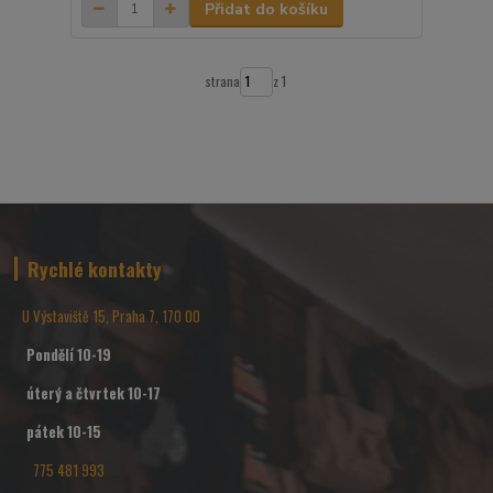
Přidat do košíku
strana
z 1
Rychlé kontakty
U Výstaviště 15, Praha 7, 170 00
Pondělí 10-19
úterý a čtvrtek 10-17
pátek 10-15
775 481 993