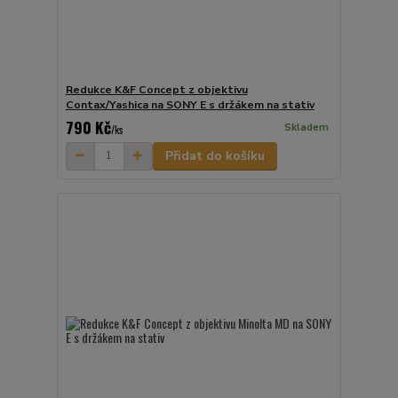
Redukce K&F Concept z objektivu
Contax/Yashica na SONY E s držákem na stativ
790 Kč
Skladem
/
ks
Přidat do košíku