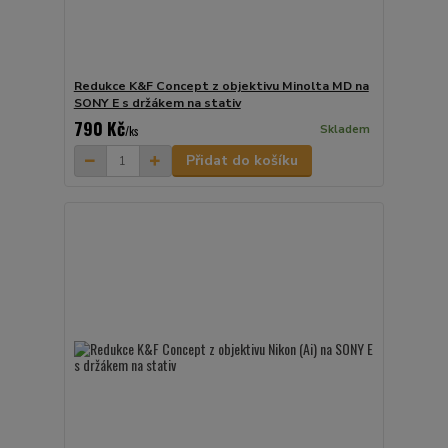
Redukce K&F Concept z objektivu Minolta MD na
SONY E s držákem na stativ
790 Kč
Skladem
/
ks
Přidat do košíku