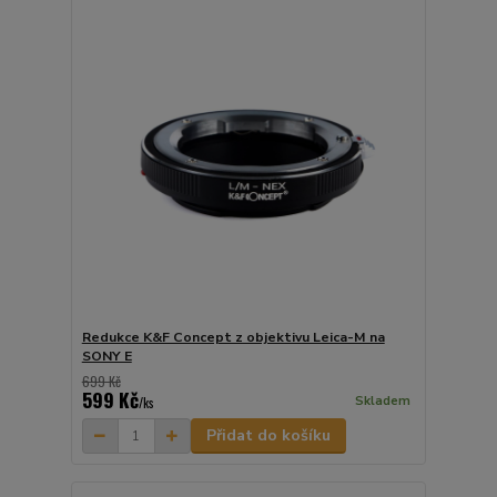
Redukce K&F Concept z objektivu Leica-M na
SONY E
699 Kč
599 Kč
Skladem
/
ks
Přidat do košíku