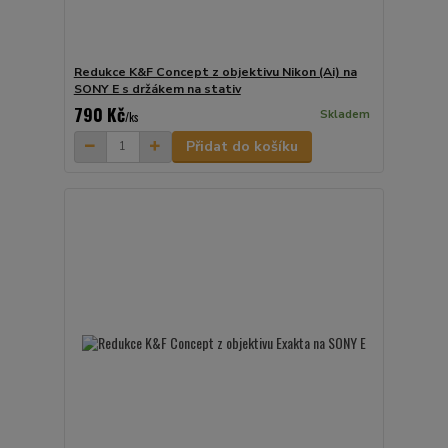
Redukce K&F Concept z objektivu Nikon (Ai) na
SONY E s držákem na stativ
790 Kč
Skladem
/
ks
Přidat do košíku