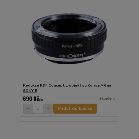
Redukce K&F Concept z objektivu Konica AR na
SONY E
690 Kč
Skladem
/
ks
Přidat do košíku