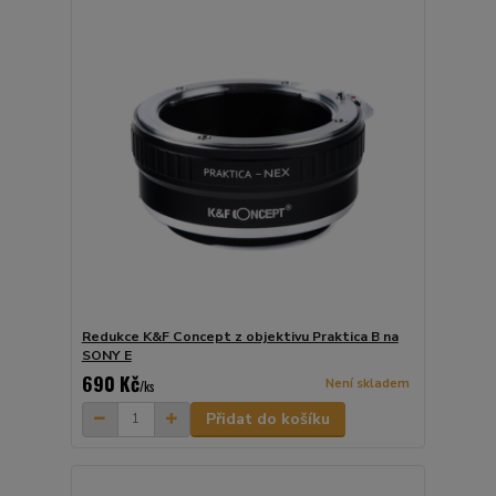
Redukce K&F Concept z objektivu Praktica B na
SONY E
690 Kč
Není skladem
/
ks
Přidat do košíku