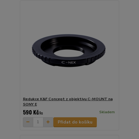
Redukce K&F Concept z objektivu C-MOUNT na
SONY E
590 Kč
Skladem
/
ks
Přidat do košíku