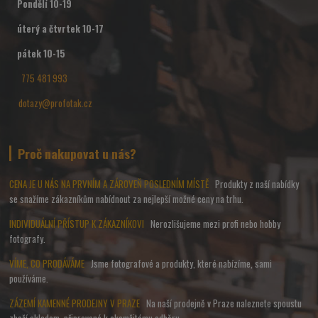
Pondělí 10-19
úterý a čtvrtek 10-17
pátek 10-15
775 481 993
dotazy@profotak.cz
Proč nakupovat u nás?
CENA JE U NÁS NA PRVNÍM A ZÁROVEŇ POSLEDNÍM MÍSTĚ
Produkty z naší nabídky
se snažíme zákazníkům nabídnout za nejlepší možné ceny na trhu.
INDIVIDUÁLNÍ PŘÍSTUP K ZÁKAZNÍKOVI
Nerozlišujeme mezi profi nebo hobby
fotografy.
VÍME, CO PRODÁVÁME
Jsme fotografové a produkty, které nabízíme, sami
používáme.
ZÁZEMÍ KAMENNÉ PRODEJNY V PRAZE
Na naší prodejně v Praze naleznete spoustu
zboží skladem, připravené k okamžitému odběru.