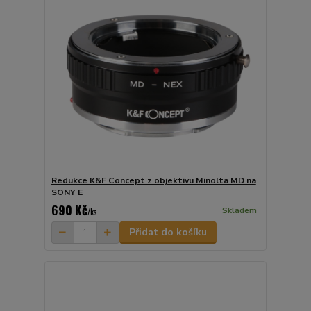
Redukce K&F Concept z objektivu Minolta MD na
SONY E
690 Kč
Skladem
/
ks
Přidat do košíku