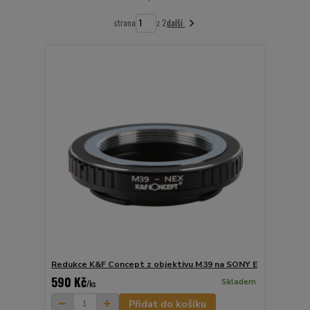
další
strana
z 2
Redukce K&F Concept z objektivu M39 na SONY E
590 Kč
Skladem
/
ks
Přidat do košíku