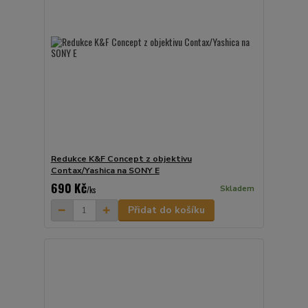
Redukce K&F Concept z objektivu
Contax/Yashica na SONY E
690 Kč
Skladem
/
ks
Přidat do košíku