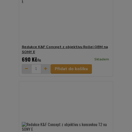
Redukce K&F Concept z objektivu Rollei QBM na
SONY E
690 Kč
Skladem
/
ks
Přidat do košíku