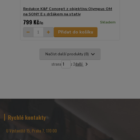
Redukce K&F Concept z objektivu Olympus OM
na SONY E s držákem na stativ
799 Kč
Skladem
/
ks
Přidat do košíku
Načíst další produkty (8)
další
strana
z 2
Rychlé kontakty
U Výstaviště 15, Praha 7, 170 00