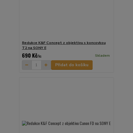
Redukce K&F Concept z objektivu s koncovkou
T2 na SONY E
690 Kč
Skladem
/
ks
Přidat do košíku