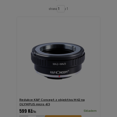
strana
z 1
Redukce K&F Concept z objektivu M42 na
OLYMPUS micro 4/3
599 Kč
Skladem
/
ks