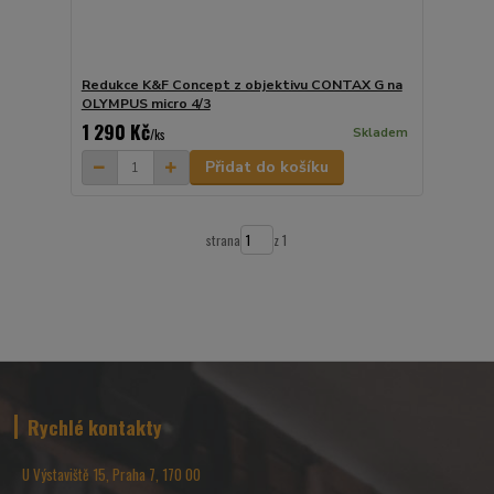
Redukce K&F Concept z objektivu CONTAX G na
OLYMPUS micro 4/3
1 290 Kč
Skladem
/
ks
Přidat do košíku
strana
z 1
Rychlé kontakty
U Výstaviště 15, Praha 7, 170 00