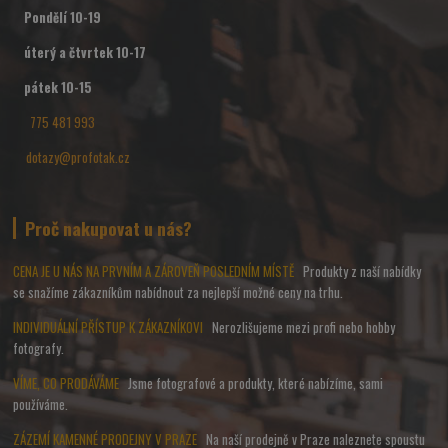
Pondělí 10-19
úterý a čtvrtek 10-17
pátek 10-15
775 481 993
dotazy@profotak.cz
Proč nakupovat u nás?
CENA JE U NÁS NA PRVNÍM A ZÁROVEŇ POSLEDNÍM MÍSTĚ
Produkty z naší nabídky
se snažíme zákazníkům nabídnout za nejlepší možné ceny na trhu.
INDIVIDUÁLNÍ PŘÍSTUP K ZÁKAZNÍKOVI
Nerozlišujeme mezi profi nebo hobby
fotografy.
VÍME, CO PRODÁVÁME
Jsme fotografové a produkty, které nabízíme, sami
používáme.
ZÁZEMÍ KAMENNÉ PRODEJNY V PRAZE
Na naší prodejně v Praze naleznete spoustu