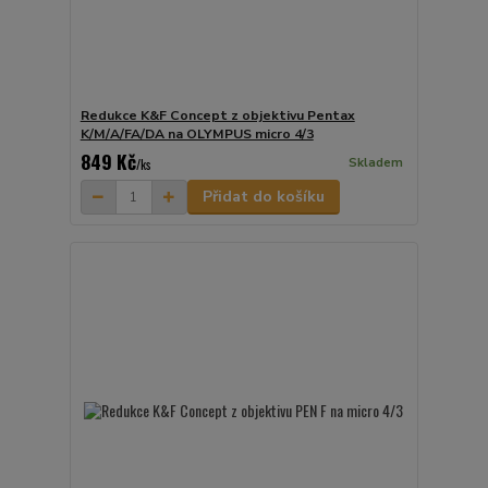
Redukce K&F Concept z objektivu Pentax
K/M/A/FA/DA na OLYMPUS micro 4/3
849 Kč
Skladem
/
ks
Přidat do košíku