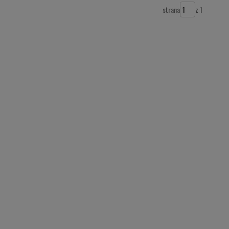
strana
z 1