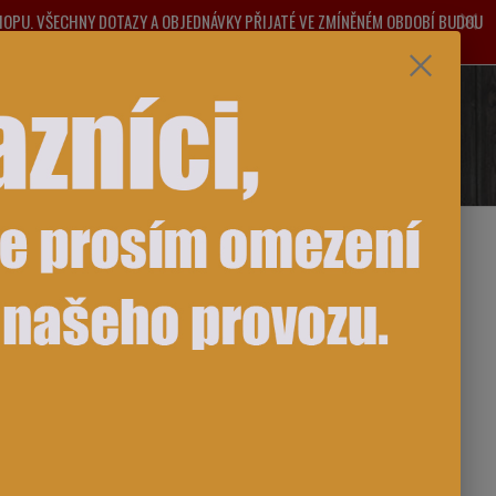
SHOPU. VŠECHNY DOTAZY A OBJEDNÁVKY PŘIJATÉ VE ZMÍNĚNÉM OBDOBÍ BUDOU
ŽNÉ KOMPLIKACE.
e si rady? Zavolejte.
0
ks
za
0,00 Kč
481 993
Přihlášení
CZK
strana
z 1