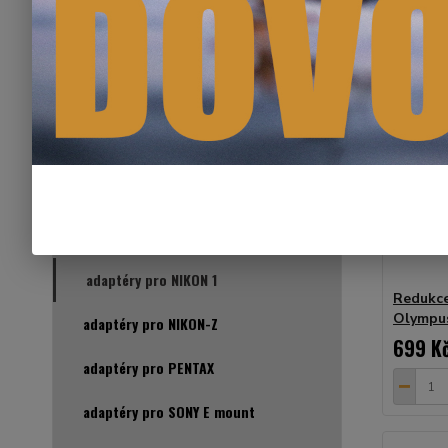
K&F CONCEPT REDUKCE PRO
OBJEKTIVY
adaptéry pro CANON
adaptéry pro CANON EOS-R
adaptéry pro CANON EOS-M
adaptéry pro NIKON
adaptéry pro NIKON 1
Redukce
Olympus
adaptéry pro NIKON-Z
699 K
adaptéry pro PENTAX
adaptéry pro SONY E mount