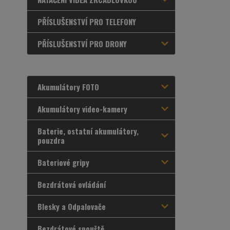
PŘÍSLUŠENSTVÍ PRO TELEFONY
PŘÍSLUŠENSTVÍ PRO DRONY
Akumulátory FOTO
Akumulátory video-kamery
Baterie, ostatní akumulátory,
pouzdra
Bateriové gripy
Bezdrátová ovládání
Blesky a Odpalovače
Bezdrátové spouště