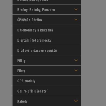
Brašny, Batohy, Pouzdra
Čištění a údržba
Dalekohledy a kukátka
Digitální fotorámečky
Drátové a časové spouště
Filtry
Filmy
GPS moduly
GoPro příslušenství
Kabely