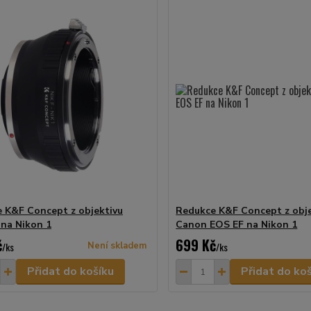
 K&F Concept z objektivu
Redukce K&F Concept z obje
 na Nikon 1
Canon EOS EF na Nikon 1
č
699 Kč
/
ks
Není skladem
/
ks
Přidat do košíku
Přidat do ko