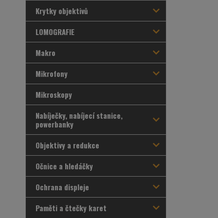
Krytky objektivů
LOMOGRAFIE
Makro
Mikrofony
Mikroskopy
Nabíječky, nabíjecí stanice,
powerbanky
Objektivy a redukce
Očnice a hledáčky
Ochrana displeje
Paměti a čtečky karet