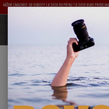
VÁŽENÍ ZÁKAZNÍCI: OD SOBOTY 1.8.2026 DO PÁTKU 7.8.2026 BUDE PRODEJ
VYŘIZOVÁNY OD 
O NÁS
POŠTOVNÉ
OBC
Úvod
K&
DÁRKOVÉ FOTO PŘEDMĚTY
adapt
BAZAR
VÝHODNÉ SETY
Nejnověj
VÝPRODEJ
Zobrazuji 1-
REDUKCE PRO OBJEKTIVY