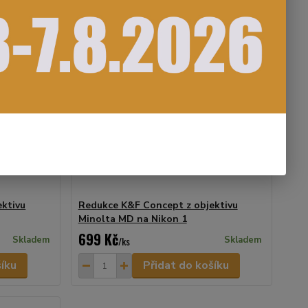
ktivu
Redukce K&F Concept z objektivu
Minolta MD na Nikon 1
699 Kč
Skladem
/
ks
Skladem
šíku
Přidat do košíku