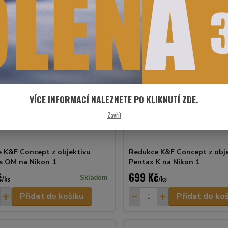
VÍCE INFORMACÍ NALEZNETE PO KLIKNUTÍ ZDE.
Zavřít
 K&F Concept z objektivu
Redukce K&F Concept z obje
 OM na Nikon 1
Pentax K na Nikon 1
č
699 Kč
/
ks
Skladem
/
ks
Přidat do košíku
Přidat do ko