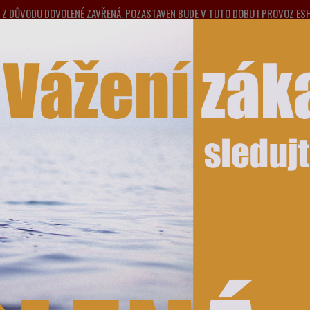
NA Z DŮVODU DOVOLENÉ ZAVŘENÁ. POZASTAVEN BUDE V TUTO DOBU I PROVOZ E
PONDĚLÍ 10.8.2026. DĚKUJEME ZA POCHOPENÍ A PŘEDEM SE OMLOUVÁME ZA MO
Nevít
Hledat
775 
HODNÍ PODMÍNKY
KONTAKTY
TISK FOTOGRAFIÍ A JINÉ SLUŽBY
F CONCEPT REDUKCE PRO OBJEKTIVY
adaptéry pro NIKON 1
éry pro NIKON 1
ší
Nejlevnější
Nejdražší
5 z 5