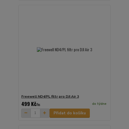
Freewell ND4/PL filtr pro DJI Air 3
499 Kč
do týdne
/
ks
Přidat do košíku