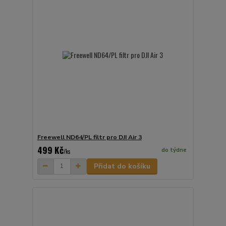
Freewell ND64/PL filtr pro DJI Air 3
499 Kč
do týdne
/
ks
Přidat do košíku