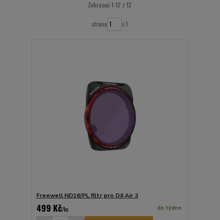
Zobrazuji 1-12 z 12
strana
z 1
Freewell ND16/PL filtr pro DJI Air 3
499 Kč
do týdne
/
ks