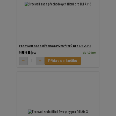
Freewell sada přechodových filtrů pro DJI Air 3
999 Kč
do týdne
/
ks
Přidat do košíku