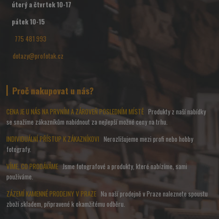
úterý a čtvrtek 10-17
pátek 10-15
775 481 993
dotazy@profotak.cz
Proč nakupovat u nás?
CENA JE U NÁS NA PRVNÍM A ZÁROVEŇ POSLEDNÍM MÍSTĚ
Produkty z naší nabídky
se snažíme zákazníkům nabídnout za nejlepší možné ceny na trhu.
INDIVIDUÁLNÍ PŘÍSTUP K ZÁKAZNÍKOVI
Nerozlišujeme mezi profi nebo hobby
fotografy.
VÍME, CO PRODÁVÁME
Jsme fotografové a produkty, které nabízíme, sami
používáme.
ZÁZEMÍ KAMENNÉ PRODEJNY V PRAZE
Na naší prodejně v Praze naleznete spoustu
zboží skladem, připravené k okamžitému odběru.