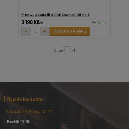
Freewell sada filtrů All Day pro DJI Air 3
3 190 Kč
do týdne
/
ks
Přidat do košíku
strana
z 1
Rychlé kontakty
U Výstaviště 15, Praha 7, 170 00
Pondělí 10-19