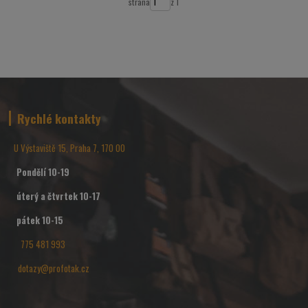
strana
z 1
Rychlé kontakty
U Výstaviště 15, Praha 7, 170 00
Pondělí 10-19
úterý a čtvrtek 10-17
pátek 10-15
775 481 993
dotazy@profotak.cz