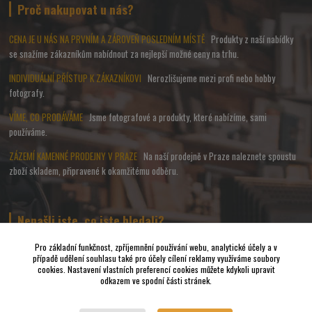
Proč nakupovat u nás?
CENA JE U NÁS NA PRVNÍM A ZÁROVEŇ POSLEDNÍM MÍSTĚ
Produkty z naší nabídky
se snažíme zákazníkům nabídnout za nejlepší možné ceny na trhu.
INDIVIDUÁLNÍ PŘÍSTUP K ZÁKAZNÍKOVI
Nerozlišujeme mezi profi nebo hobby
fotografy.
VÍME, CO PRODÁVÁME
Jsme fotografové a produkty, které nabízíme, sami
používáme.
ZÁZEMÍ KAMENNÉ PRODEJNY V PRAZE
Na naší prodejně v Praze naleznete spoustu
zboží skladem, připravené k okamžitému odběru.
Nenašli jste, co jste hledali?
Pro základní funkčnost, zpříjemnění používání webu, analytické účely a v
případě udělení souhlasu také pro účely cílení reklamy využíváme soubory
Napište nám a pokusíme se udělat vše, abychom pro Vás sehnali to
cookies. Nastavení vlastních preferencí cookies můžete kdykoli upravit
nejvhodnější FOTO a VIDEO příslušenství.
odkazem ve spodní části stránek.
Vrácení zboží