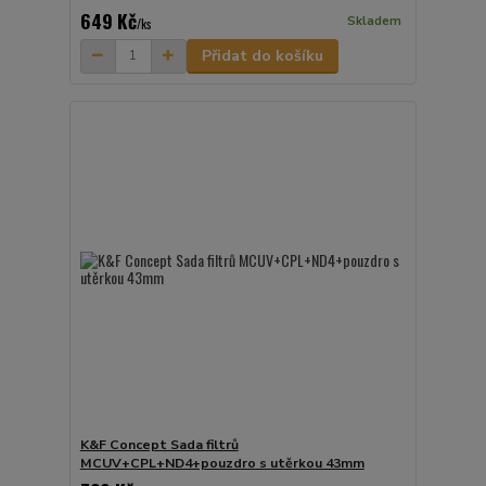
649 Kč
Skladem
/
ks
Přidat do košíku
K&F Concept Sada filtrů
MCUV+CPL+ND4+pouzdro s utěrkou 43mm