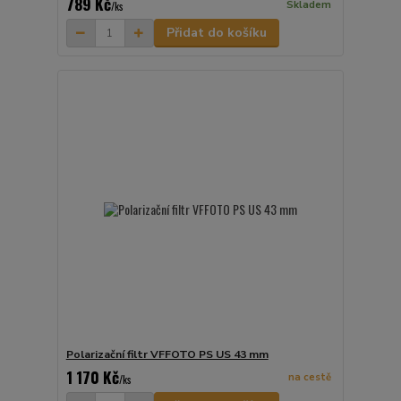
789 Kč
Skladem
/
ks
Přidat do košíku
Polarizační filtr VFFOTO PS US 43 mm
1 170 Kč
na cestě
/
ks