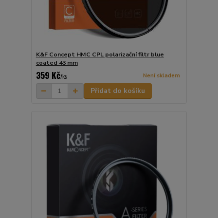
K&F Concept HMC CPL polarizační filtr blue
coated 43 mm
359 Kč
Není skladem
/
ks
Přidat do košíku