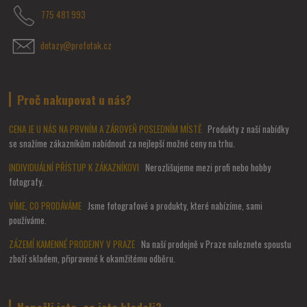
775 481 993
dotazy@profotak.cz
Proč nakupovat u nás?
CENA JE U NÁS NA PRVNÍM A ZÁROVEŇ POSLEDNÍM MÍSTĚ
Produkty z naší nabídky
se snažíme zákazníkům nabídnout za nejlepší možné ceny na trhu.
INDIVIDUÁLNÍ PŘÍSTUP K ZÁKAZNÍKOVI
Nerozlišujeme mezi profi nebo hobby
fotografy.
VÍME, CO PRODÁVÁME
Jsme fotografové a produkty, které nabízíme, sami
používáme.
ZÁZEMÍ KAMENNÉ PRODEJNY V PRAZE
Na naší prodejně v Praze naleznete spoustu
zboží skladem, připravené k okamžitému odběru.