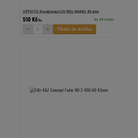
VFFOTO šroubovací UV filtr NANO 43 mm
510 Kč
do 48 hodin
/
ks
Přidat do košíku