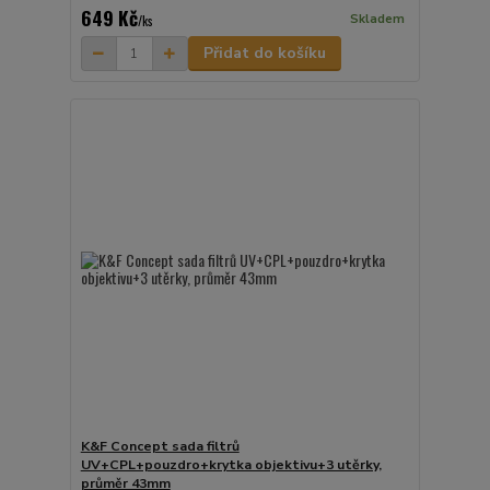
649 Kč
Skladem
/
ks
Přidat do košíku
K&F Concept sada filtrů
UV+CPL+pouzdro+krytka objektivu+3 utěrky,
průměr 43mm