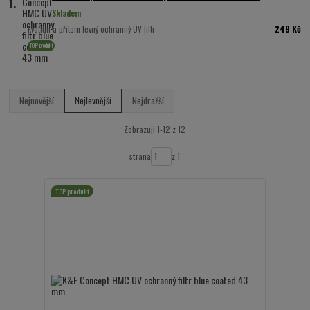
1.
Skladem
249 Kč
kvalitní a přitom levný ochranný UV filtr
TOP produkt
Nejnovější
Nejlevnější
Nejdražší
Zobrazuji 1-12 z 12
strana
z 1
TOP produkt