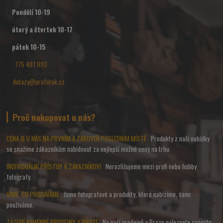
Pondělí 10-19
úterý a čtvrtek 10-17
pátek 10-15
775 481 993
dotazy@profotak.cz
Proč nakupovat u nás?
CENA JE U NÁS NA PRVNÍM A ZÁROVEŇ POSLEDNÍM MÍSTĚ
Produkty z naší nabídky
se snažíme zákazníkům nabídnout za nejlepší možné ceny na trhu.
INDIVIDUÁLNÍ PŘÍSTUP K ZÁKAZNÍKOVI
Nerozlišujeme mezi profi nebo hobby
fotografy.
VÍME, CO PRODÁVÁME
Jsme fotografové a produkty, které nabízíme, sami
používáme.
ZÁZEMÍ KAMENNÉ PRODEJNY V PRAZE
Na naší prodejně v Praze naleznete spoustu