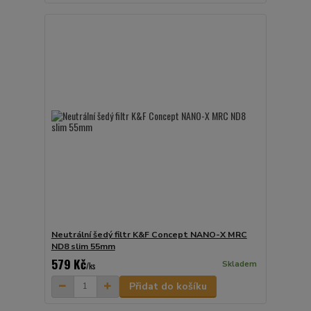
Neutrální šedý filtr K&F Concept NANO-X MRC
ND8 slim 55mm
579 Kč
Skladem
/
ks
Přidat do košíku