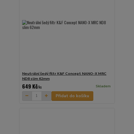
Neutrální šedý filtr K&F Concept NANO-X MRC
ND8 slim 62mm
649 Kč
Skladem
/
ks
Přidat do košíku