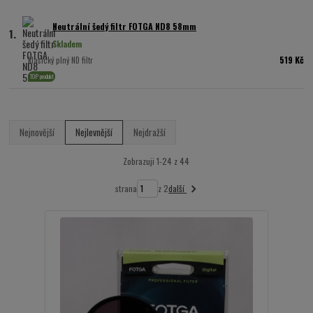
Neutrální šedý filtr FOTGA ND8 58mm
1.
Skladem
519 Kč
klasický plný ND filtr
TOP produkt
Nejnovější
Nejlevnější
Nejdražší
Zobrazuji 1-24 z 44
další
strana
z 2