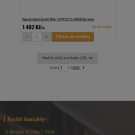
Neutrální šedý filtr VFFOTO ND8 62 mm
1 402 Kč
do 48 hodin
/
ks
Přidat do košíku
Načíst další produkty (20)
další
strana
z 2
Rychlé kontakty
U Výstaviště 15, Praha 7, 170 00