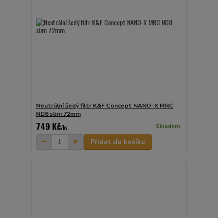
Neutrální šedý filtr K&F Concept NANO-X MRC
ND8 slim 72mm
749 Kč
Skladem
/
ks
Přidat do košíku