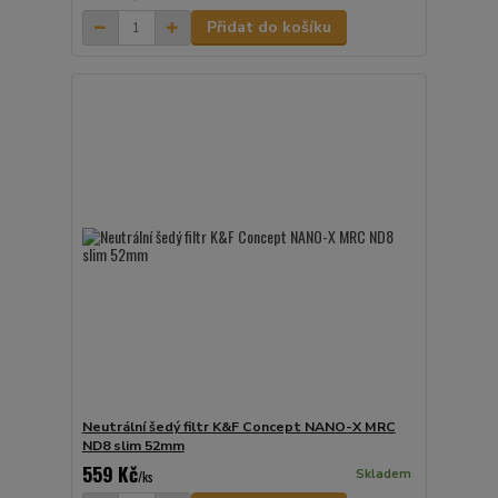
Přidat do košíku
Neutrální šedý filtr K&F Concept NANO-X MRC
ND8 slim 52mm
559 Kč
Skladem
/
ks