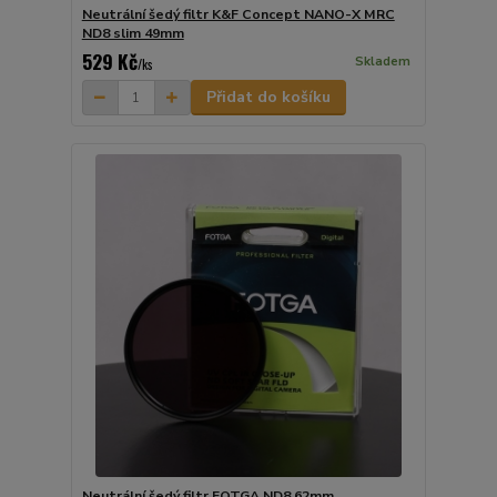
Neutrální šedý filtr K&F Concept NANO-X MRC
ND8 slim 49mm
529 Kč
Skladem
/
ks
Přidat do košíku
Neutrální šedý filtr FOTGA ND8 62mm