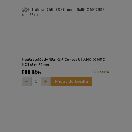
Neutrální šedý filtr K&F Concept NANO-X MRC
ND8 slim 77mm
899 Kč
Skladem
/
ks
Přidat do košíku