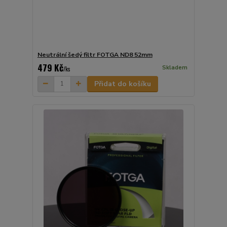
Neutrální šedý filtr FOTGA ND8 52mm
479 Kč
Skladem
/
ks
Přidat do košíku