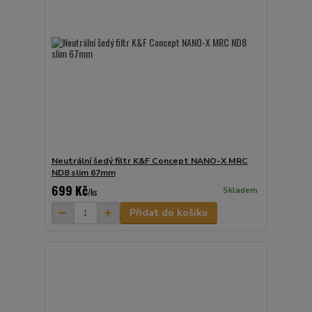
Neutrální šedý filtr K&F Concept NANO-X MRC
ND8 slim 67mm
699 Kč
Skladem
/
ks
Přidat do košíku