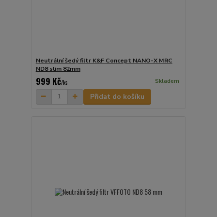
Neutrální šedý filtr K&F Concept NANO-X MRC
ND8 slim 82mm
999 Kč
Skladem
/
ks
Přidat do košíku