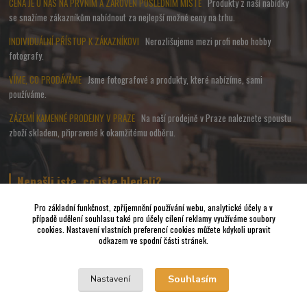
CENA JE U NÁS NA PRVNÍM A ZÁROVEŇ POSLEDNÍM MÍSTĚ
Produkty z naší nabídky
se snažíme zákazníkům nabídnout za nejlepší možné ceny na trhu.
INDIVIDUÁLNÍ PŘÍSTUP K ZÁKAZNÍKOVI
Nerozlišujeme mezi profi nebo hobby
fotografy.
VÍME, CO PRODÁVÁME
Jsme fotografové a produkty, které nabízíme, sami
používáme.
ZÁZEMÍ KAMENNÉ PRODEJNY V PRAZE
Na naší prodejně v Praze naleznete spoustu
zboží skladem, připravené k okamžitému odběru.
Nenašli jste, co jste hledali?
Pro základní funkčnost, zpříjemnění používání webu, analytické účely a v
případě udělení souhlasu také pro účely cílení reklamy využíváme soubory
Napište nám a pokusíme se udělat vše, abychom pro Vás sehnali to
cookies. Nastavení vlastních preferencí cookies můžete kdykoli upravit
nejvhodnější FOTO a VIDEO příslušenství.
odkazem ve spodní části stránek.
Vrácení zboží
Souhlasím
Nastavení