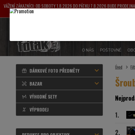
VÁŽENÍ ZÁKAZNÍCI: OD SOBOTY 1.8.2026 DO PÁTKU 7.8.2026 BUDE PRODEJ
VYŘIZOVÁNY OD 
O NÁS
POŠTOVNÉ
OBC
Úvod
Fil
DÁRKOVÉ FOTO PŘEDMĚTY
Šrou
BAZAR
VÝHODNÉ SETY
Nejprod
VÝPRODEJ
1.
2.
REDUKCE PRO OBJEKTIVY