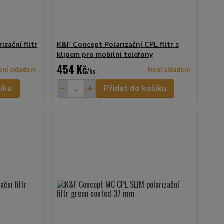
zační filtr
K&F Concept Polarizační CPL filtr s
klipem pro mobilní telefony
454 Kč
ení skladem
/
ks
Není skladem
šíku
Přidat do košíku