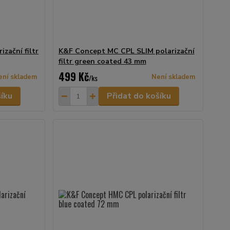
zační filtr
K&F Concept MC CPL SLIM polarizační
filtr green coated 43 mm
499 Kč
ení skladem
/
ks
Není skladem
šíku
Přidat do košíku