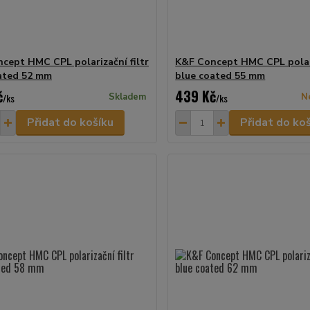
cept HMC CPL polarizační filtr
K&F Concept HMC CPL polari
ated 52 mm
blue coated 55 mm
č
439 Kč
/
ks
Skladem
/
ks
N
Přidat do košíku
Přidat do ko