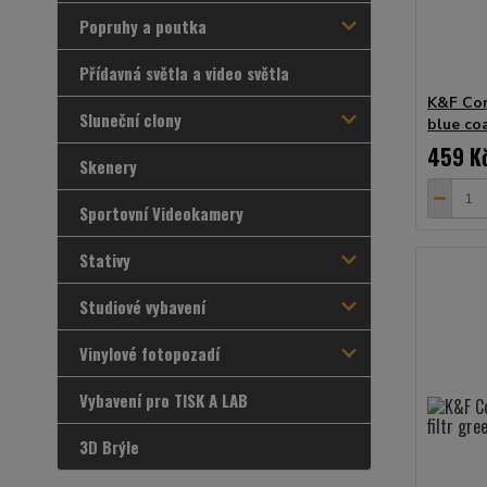
Popruhy a poutka
Přídavná světla a video světla
K&F Con
Sluneční clony
blue co
459 K
Skenery
Sportovní Videokamery
Stativy
Studiové vybavení
Vinylové fotopozadí
Vybavení pro TISK A LAB
3D Brýle