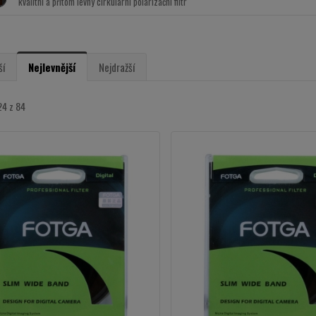
kvalitní a přitom levný cirkulární polarizační filtr
ší
Nejlevnější
Nejdražší
24 z 84