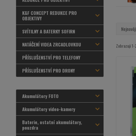
K&F CONCEPT REDUKCE PRO
OBJEKTIVY
Nejnověj
SVÍTILNY A BATERKY SOFIRN
NATÁČENÍ VIDEA ZRCADLOVKOU
Zobrazuji 1-
PŘÍSLUŠENSTVÍ PRO TELEFONY
PŘÍSLUŠENSTVÍ PRO DRONY
Akumulátory FOTO
Akumulátory video-kamery
Baterie, ostatní akumulátory,
pouzdra