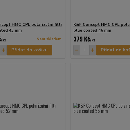
cept HMC CPL polarizační filtr
K&F Concept HMC CPL polari
ated 43 mm
blue coated 46 mm
č
379 Kč
/
ks
Není skladem
/
ks
Přidat do košíku
Přidat do ko