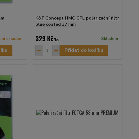
mm
K&F Concept HMC CPL polarizační filtr
blue coated 37 mm
329 Kč
ení skladem
/
ks
Skladem
šíku
Přidat do košíku