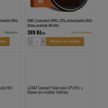
zační filtr
K&F Concept HMC CPL polarizační filtr
blue coated 49 mm
389 Kč
Skladem
/
ks
Není skladem
šíku
Přidat do košíku