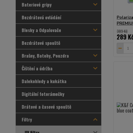
Bateriové gripy
Bezdrátová ovládání
Polariz
PREMI
Blesky a Odpalovače
389 Kč
289 K
Bezdrátové spouště
Brašny, Batohy, Pouzdra
Čištění a údržba
Dalekohledy a kukátka
Digitální fotorámečky
Drátové a časové spouště
Filtry
UV filtry