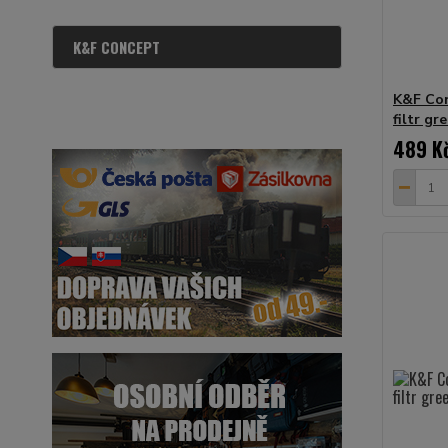
K&F CONCEPT
K&F Con
filtr g
489 K