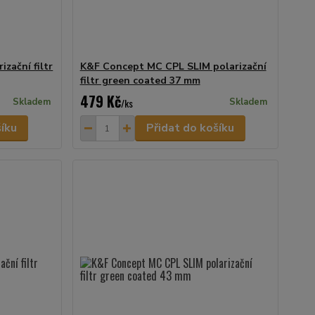
zační filtr
K&F Concept MC CPL SLIM polarizační
filtr green coated 37 mm
479 Kč
Skladem
/
ks
Skladem
šíku
Přidat do košíku