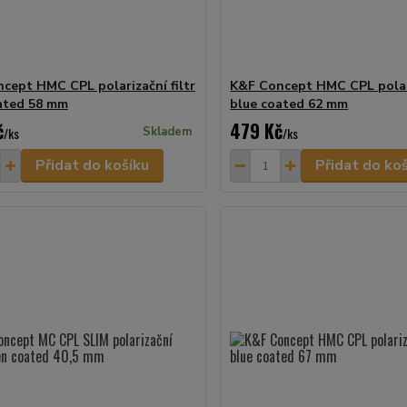
cept HMC CPL polarizační filtr
K&F Concept HMC CPL polari
ated 58 mm
blue coated 62 mm
č
479 Kč
/
ks
Skladem
/
ks
Přidat do košíku
Přidat do ko