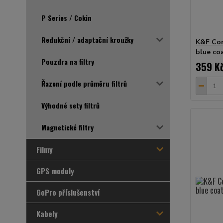
P Series / Cokin
Redukční / adaptační kroužky
K&F Con
blue co
Pouzdra na filtry
359 K
Řazení podle průměru filtrů
Výhodné sety filtrů
Magnetické filtry
Filmy
GPS moduly
GoPro příslušenství
Kabely