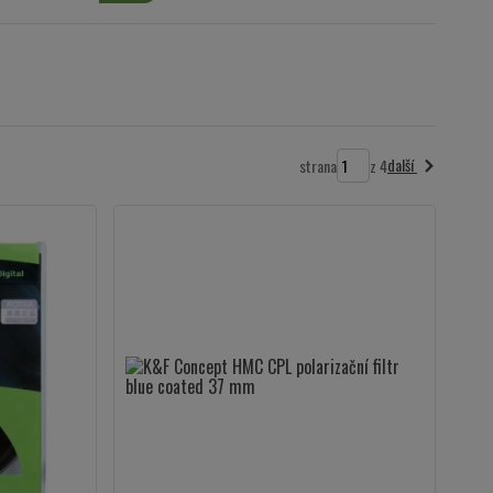
další
strana
z 4