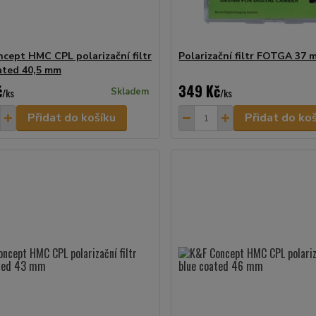
cept HMC CPL polarizační filtr
Polarizační filtr FOTGA 37 
ated 40,5 mm
č
349 Kč
/
ks
Skladem
/
ks
Přidat do košíku
Přidat do ko