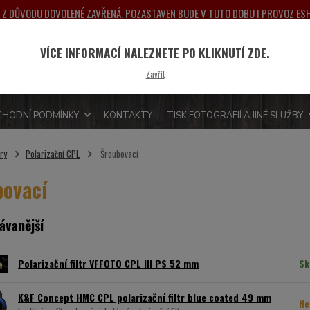
NA Z DŮVODU DOVOLENÉ ZAVŘENÁ. POZASTAVEN BUDE V TUTO DOBU I PROVOZ E
PONDĚLÍ 10.8.2026. DĚKUJEME ZA POCHOPENÍ A PŘEDEM SE OMLOUVÁME ZA MO
VÍCE INFORMACÍ NALEZNETE PO KLIKNUTÍ ZDE.
Nevít
Hledat
Zavřít
775 
HODNÍ PODMÍNKY
KONTAKTY
TISK FOTOGRAFIÍ A JINÉ SLUŽBY
try
Polarizační CPL
Šroubovací
bovací
ávanější
Polarizační filtr VFFOTO CPL III PS 52 mm
Sk
K&F Concept HMC CPL polarizační filtr blue coated 49 mm
Ne