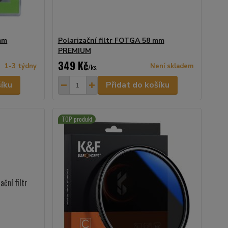
mm
Polarizační filtr FOTGA 58 mm
PREMIUM
349 Kč
1-3 týdny
/
ks
Není skladem
šíku
Přidat do košíku
TOP produkt