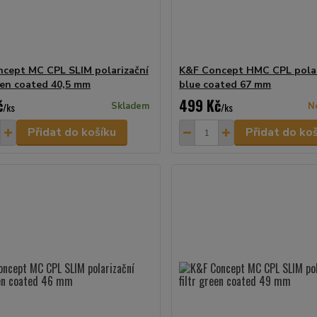
cept MC CPL SLIM polarizační
K&F Concept HMC CPL polari
reen coated 40,5 mm
blue coated 67 mm
č
499 Kč
/
ks
Skladem
/
ks
N
Přidat do košíku
Přidat do ko