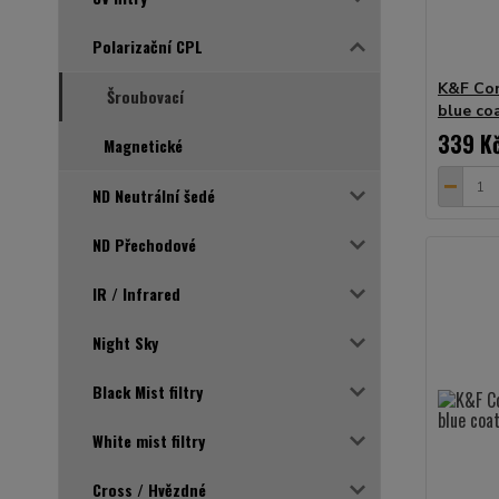
Polarizační CPL
K&F Con
Šroubovací
blue co
339 K
Magnetické
ND Neutrální šedé
ND Přechodové
IR / Infrared
Night Sky
Black Mist filtry
White mist filtry
Cross / Hvězdné