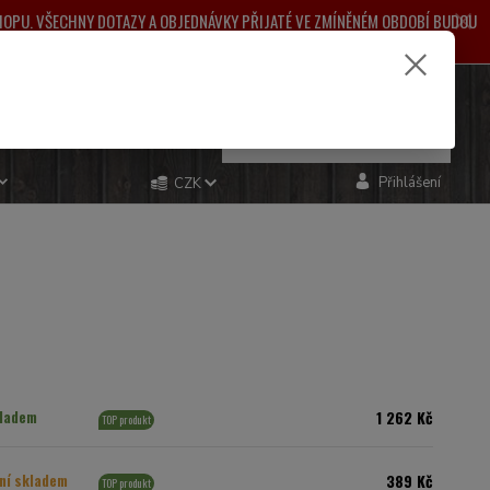
SHOPU. VŠECHNY DOTAZY A OBJEDNÁVKY PŘIJATÉ VE ZMÍNĚNÉM OBDOBÍ BUDOU
ŽNÉ KOMPLIKACE.
e si rady? Zavolejte.
0
ks
za
0,00 Kč
481 993
Přihlášení
CZK
1 262 Kč
ladem
TOP produkt
389 Kč
ní skladem
TOP produkt