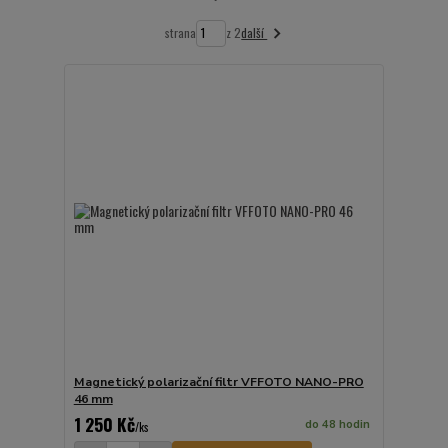
další
strana
z 2
Magnetický polarizační filtr VFFOTO NANO-PRO
46 mm
1 250 Kč
do 48 hodin
/
ks