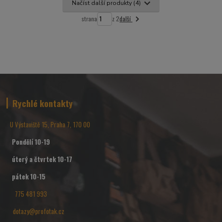
Načíst další produkty (4)
další
strana
z 2
Rychlé kontakty
U Výstaviště 15, Praha 7, 170 00
Pondělí 10-19
úterý a čtvrtek 10-17
pátek 10-15
775 481 993
dotazy@profotak.cz