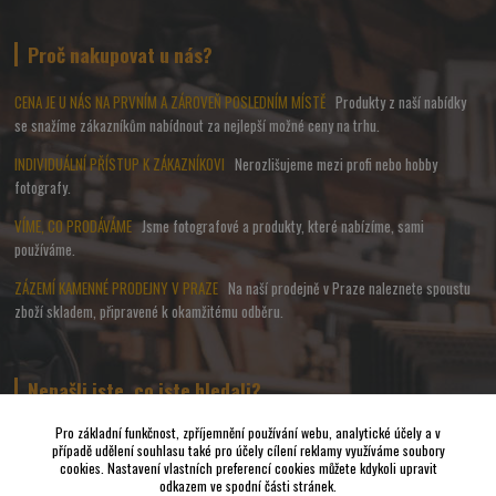
Proč nakupovat u nás?
CENA JE U NÁS NA PRVNÍM A ZÁROVEŇ POSLEDNÍM MÍSTĚ
Produkty z naší nabídky
se snažíme zákazníkům nabídnout za nejlepší možné ceny na trhu.
INDIVIDUÁLNÍ PŘÍSTUP K ZÁKAZNÍKOVI
Nerozlišujeme mezi profi nebo hobby
fotografy.
VÍME, CO PRODÁVÁME
Jsme fotografové a produkty, které nabízíme, sami
používáme.
ZÁZEMÍ KAMENNÉ PRODEJNY V PRAZE
Na naší prodejně v Praze naleznete spoustu
zboží skladem, připravené k okamžitému odběru.
Nenašli jste, co jste hledali?
Pro základní funkčnost, zpříjemnění používání webu, analytické účely a v
případě udělení souhlasu také pro účely cílení reklamy využíváme soubory
Napište nám a pokusíme se udělat vše, abychom pro Vás sehnali to
cookies. Nastavení vlastních preferencí cookies můžete kdykoli upravit
nejvhodnější FOTO a VIDEO příslušenství.
odkazem ve spodní části stránek.