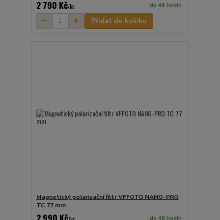
2 790 Kč
do 48 hodin
/
ks
Přidat do košíku
Magnetický polarizační filtr VFFOTO NANO-PRO
TC 77 mm
2 990 Kč
do 48 hodin
/
ks