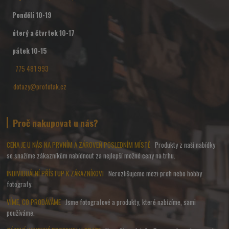
Pondělí 10-19
úterý a čtvrtek 10-17
pátek 10-15
775 481 993
dotazy@profotak.cz
Proč nakupovat u nás?
CENA JE U NÁS NA PRVNÍM A ZÁROVEŇ POSLEDNÍM MÍSTĚ
Produkty z naší nabídky
se snažíme zákazníkům nabídnout za nejlepší možné ceny na trhu.
INDIVIDUÁLNÍ PŘÍSTUP K ZÁKAZNÍKOVI
Nerozlišujeme mezi profi nebo hobby
fotografy.
VÍME, CO PRODÁVÁME
Jsme fotografové a produkty, které nabízíme, sami
používáme.