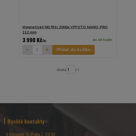
Magnetický ND filtr 2000x VFFOTO NANO-PRO
112 mm
3 990 Kč
do 48 hodin
/
ks
Přidat do košíku
strana
z 1
Rychlé kontakty
U Výstaviště 15, Praha 7, 170 00