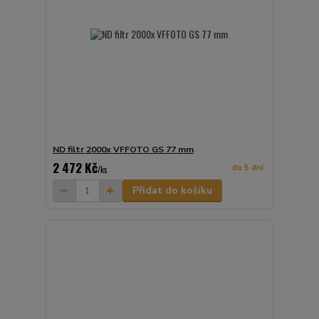
ND filtr 2000x VFFOTO GS 77 mm
2 472 Kč
do 5 dní
/
ks
Přidat do košíku