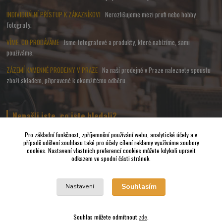
INDIVIDUÁLNÍ PŘÍSTUP K ZÁKAZNÍKOVI
Nerozlišujeme mezi profi nebo hobby
fotografy.
VÍME, CO PRODÁVÁME
Jsme fotografové a produkty, které nabízíme, sami
používáme.
ZÁZEMÍ KAMENNÉ PRODEJNY V PRAZE
Na naší prodejně v Praze naleznete spoustu
zboží skladem, připravené k okamžitému odběru.
Nenašli jste, co jste hledali?
Pro základní funkčnost, zpříjemnění používání webu, analytické účely a v
případě udělení souhlasu také pro účely cílení reklamy využíváme soubory
Napište nám a pokusíme se udělat vše, abychom pro Vás sehnali to
cookies. Nastavení vlastních preferencí cookies můžete kdykoli upravit
nejvhodnější FOTO a VIDEO příslušenství.
odkazem ve spodní části stránek.
Vrácení zboží
Souhlasím
Nastavení
Souhlas můžete odmítnout
zde
.