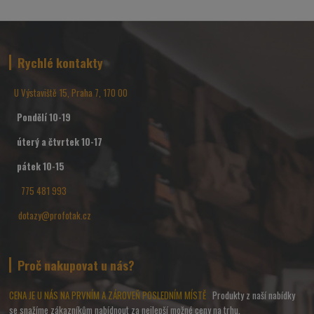
Rychlé kontakty
U Výstaviště 15, Praha 7, 170 00
Pondělí 10-19
úterý a čtvrtek 10-17
pátek 10-15
775 481 993
dotazy@profotak.cz
Proč nakupovat u nás?
CENA JE U NÁS NA PRVNÍM A ZÁROVEŇ POSLEDNÍM MÍSTĚ
Produkty z naší nabídky
se snažíme zákazníkům nabídnout za nejlepší možné ceny na trhu.