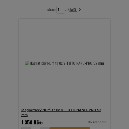
další
strana
z 3
Magnetický ND filtr 8x VFFOTO NANO-PRO 52
mm
1 350 Kč
do 48 hodin
/
ks