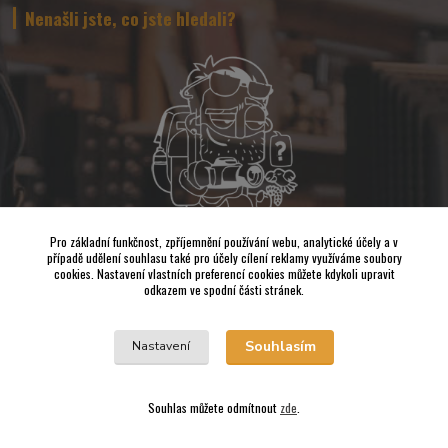
Nenašli jste, co jste hledali?
Pro základní funkčnost, zpříjemnění používání webu, analytické účely a v
případě udělení souhlasu také pro účely cílení reklamy využíváme soubory
Napište nám a pokusíme se udělat vše, abychom pro Vás sehnali to
cookies. Nastavení vlastních preferencí cookies můžete kdykoli upravit
nejvhodnější FOTO a VIDEO příslušenství.
odkazem ve spodní části stránek.
Vrácení zboží
Souhlasím
Nastavení
Souhlas můžete odmítnout
zde
.
© Copyright 2026 www.profotak.cz