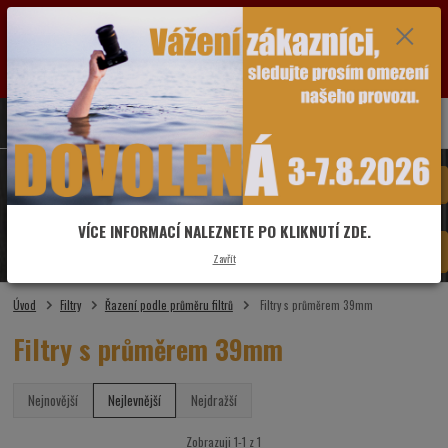
VÁŽENÍ ZÁKAZNÍCI: OD SOBOTY 1.8.2026 DO PÁTKU 7.8.2026 BUDE PRODEJNA Z
DŮVODU DOVOLENÉ ZAVŘENÁ. POZASTAVEN BUDE V TUTO DOBU I PROVOZ ESHOPU.
VŠECHNY DOTAZY A OBJEDNÁVKY PŘIJATÉ VE ZMÍNĚNÉM OBDOBÍ BUDOU VYŘIZOVÁNY
OD PONDĚLÍ 10.8.2026. DĚKUJEME ZA POCHOPENÍ A PŘEDEM SE OMLOUVÁME ZA MOŽNÉ
KOMPLIKACE.
0
ks
775 481 993
CZK
za
0,00 Kč
Menu
VÍCE INFORMACÍ NALEZNETE PO KLIKNUTÍ ZDE.
Hledat
Zavřít
Úvod
Filtry
Řazení podle průměru filtrů
Filtry s průměrem 39mm
Filtry s průměrem 39mm
Nejnovější
Nejlevnější
Nejdražší
Zobrazuji 1-1 z 1