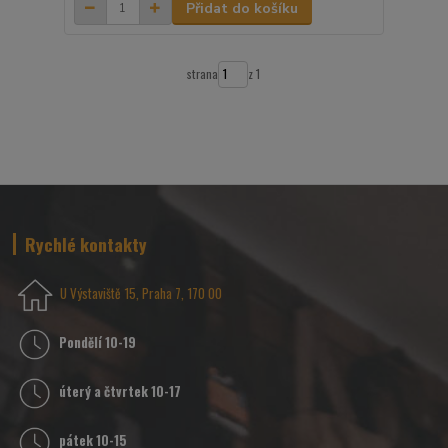
Přidat do košíku
strana
z 1
Rychlé kontakty
U Výstaviště 15, Praha 7, 170 00
Pondělí 10-19
úterý a čtvrtek 10-17
pátek 10-15