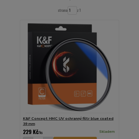
strana
z 1
K&F Concept HMC UV ochranný filtr blue coated
39 mm
229 Kč
Skladem
/
ks