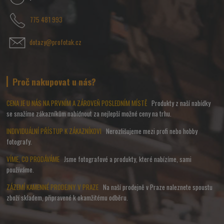
775 481 993
dotazy@profotak.cz
Proč nakupovat u nás?
CENA JE U NÁS NA PRVNÍM A ZÁROVEŇ POSLEDNÍM MÍSTĚ
Produkty z naší nabídky
se snažíme zákazníkům nabídnout za nejlepší možné ceny na trhu.
INDIVIDUÁLNÍ PŘÍSTUP K ZÁKAZNÍKOVI
Nerozlišujeme mezi profi nebo hobby
fotografy.
VÍME, CO PRODÁVÁME
Jsme fotografové a produkty, které nabízíme, sami
používáme.
ZÁZEMÍ KAMENNÉ PRODEJNY V PRAZE
Na naší prodejně v Praze naleznete spoustu
zboží skladem, připravené k okamžitému odběru.