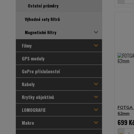
Ostatní průměry
Výhodné sety filtrů
Magnetické filtry
Filmy
GPS moduly
GoPro příslušenství
Kabely
Krytky objektivů
FOTGA N
LOMOGRAFIE
62mm
699 K
Makro