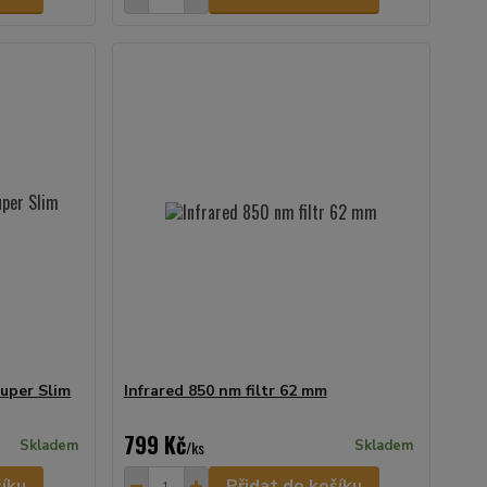
uper Slim
Infrared 850 nm filtr 62 mm
799 Kč
Skladem
/
ks
Skladem
šíku
Přidat do košíku