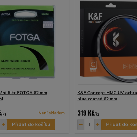
ační filtr FOTGA 62 mm
K&F Concept HMC UV ochran
UM
blue coated 62 mm
č
319 Kč
/
ks
Není skladem
/
ks
Přidat do košíku
Přidat do ko