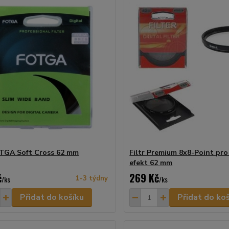
OTGA Soft Cross 62 mm
Filtr Premium 8x8-Point pr
efekt 62 mm
č
269 Kč
/
ks
1-3 týdny
/
ks
Přidat do košíku
Přidat do ko