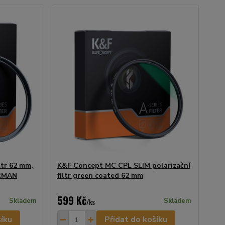
tr 62 mm,
K&F Concept MC CPL SLIM polarizační
RMAN
filtr green coated 62 mm
599 Kč
Skladem
/
ks
Skladem
šíku
Přidat do košíku