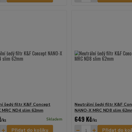
ní šedý filtr K&F Concept
Neutrální šedý filtr K&F Co
 MRC ND4 slim 62mm
NANO-X MRC ND8 slim 62m
č
649 Kč
/
ks
Skladem
/
ks
Přidat do košíku
Přidat do ko