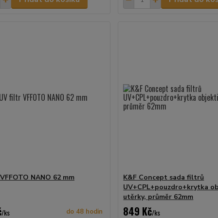
tr VFFOTO NANO 62 mm
K&F Concept sada filtrů
UV+CPL+pouzdro+krytka ob
utěrky, průměr 62mm
č
849 Kč
/
ks
do 48 hodin
/
ks