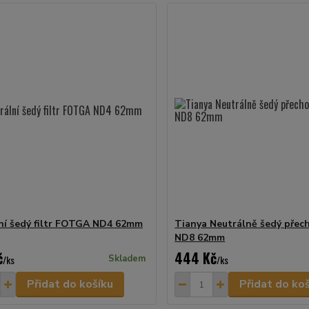
ní šedý filtr FOTGA ND4 62mm
Tianya Neutrálně šedý přech
ND8 62mm
č
444 Kč
/
ks
Skladem
/
ks
Přidat do košíku
Přidat do ko