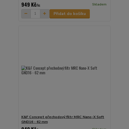
949 Kč
Skladem
/
ks
Přidat do košíku
K&F Concept přechodový filtr MRC Nano-X Soft
GND16 - 62 mm