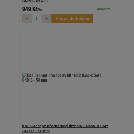
GND8 - 62 mm
949 Kč
Skladem
/
ks
Přidat do košíku
K&F Concept přechodový filtr MRC Nano-X Soft
GND16 - 58 mm