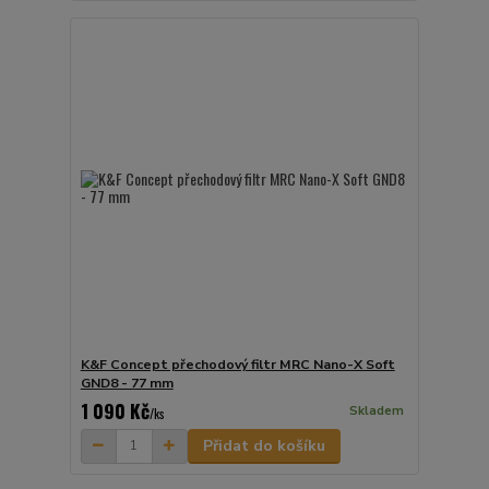
K&F Concept přechodový filtr MRC Nano-X Soft
GND8 - 77 mm
1 090 Kč
Skladem
/
ks
Přidat do košíku