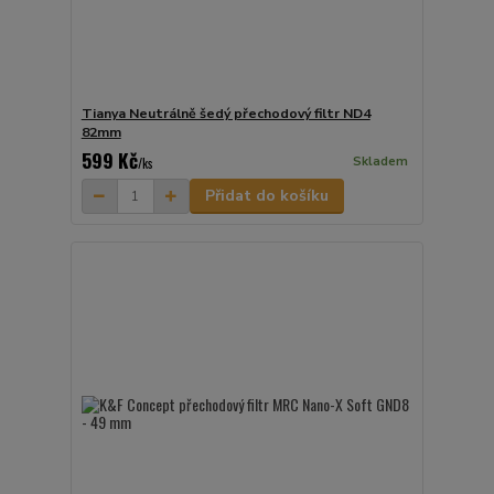
Tianya Neutrálně šedý přechodový filtr ND4
82mm
599 Kč
Skladem
/
ks
Přidat do košíku