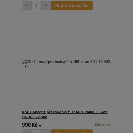
Přidat do košíku
K&F Concept přechodový filtr MRC Nano-X Soft
GND8 - 72 mm
990 Kč
Skladem
/
ks