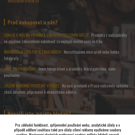
dotazy@profotak.cz
Proč nakupovat u nás?
CENA JE U NÁS NA PRVNÍM A ZÁROVEŇ POSLEDNÍM MÍSTĚ
Produkty z naší nabídky
se snažíme zákazníkům nabídnout za nejlepší možné ceny na trhu.
INDIVIDUÁLNÍ PŘÍSTUP K ZÁKAZNÍKOVI
Nerozlišujeme mezi profi nebo hobby
fotografy.
VÍME, CO PRODÁVÁME
Jsme fotografové a produkty, které nabízíme, sami
používáme.
ZÁZEMÍ KAMENNÉ PRODEJNY V PRAZE
Na naší prodejně v Praze naleznete spoustu
zboží skladem, připravené k okamžitému odběru.
Nenašli jste, co jste hledali?
Pro základní funkčnost, zpříjemnění používání webu, analytické účely a v
případě udělení souhlasu také pro účely cílení reklamy využíváme soubory
Napište nám a pokusíme se udělat vše, abychom pro Vás sehnali to
cookies. Nastavení vlastních preferencí cookies můžete kdykoli upravit