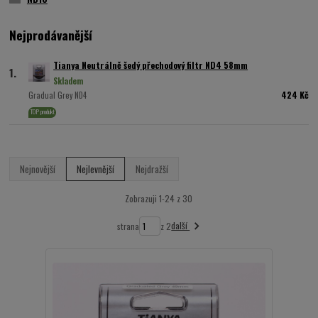
Nejprodávanější
Tianya Neutrálně šedý přechodový filtr ND4 58mm
1.
Skladem
424 Kč
Gradual Grey ND4
TOP produkt
Nejnovější
Nejlevnější
Nejdražší
Zobrazuji 1-24 z 30
další
strana
z 2