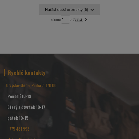
Načíst další produkty (6)
další
strana
z 2
Rychlé kontakty
U Výstaviště 15, Praha 7, 170 00
Pondělí 10-19
úterý a čtvrtek 10-17
pátek 10-15
775 481 993