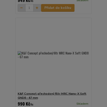
949 Kč
Skladem
/
ks
Přidat do košíku
K&F Concept přechodový filtr MRC Nano-X Soft
GND8 - 67 mm
990 Kč
Skladem
/
ks