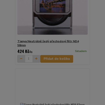
Tianya Neutrálně šedý přechodový filtr ND4
58mm
424 Kč
Skladem
/
ks
Přidat do košíku