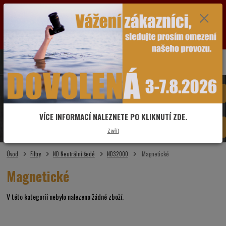
VÁŽENÍ ZÁKAZNÍCI: OD SOBOTY 1.8.2026 DO PÁTKU 7.8.2026 BUDE PRODEJNA Z
DŮVODU DOVOLENÉ ZAVŘENÁ. POZASTAVEN BUDE V TUTO DOBU I PROVOZ ESHOPU.
VŠECHNY DOTAZY A OBJEDNÁVKY PŘIJATÉ VE ZMÍNĚNÉM OBDOBÍ BUDOU VYŘIZOVÁNY
OD PONDĚLÍ 10.8.2026. DĚKUJEME ZA POCHOPENÍ A PŘEDEM SE OMLOUVÁME ZA MOŽNÉ
KOMPLIKACE.
0
ks
775 481 993
CZK
za
0,00 Kč
Menu
VÍCE INFORMACÍ NALEZNETE PO KLIKNUTÍ ZDE.
Hledat
Zavřít
Úvod
Filtry
ND Neutrální šedé
ND32000
Magnetické
Magnetické
V této kategorii nebylo nalezeno žádné zboží.