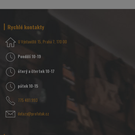
Rychlé kontakty
U Výstaviště 15, Praha 7, 170 00
Pondělí 10-19
úterý a čtvrtek 10-17
pátek 10-15
775 481 993
dotazy@profotak.cz