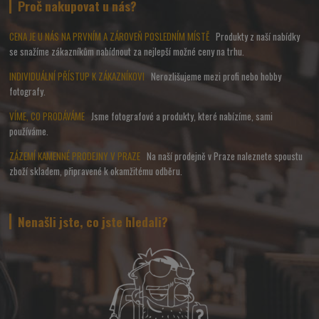
Proč nakupovat u nás?
CENA JE U NÁS NA PRVNÍM A ZÁROVEŇ POSLEDNÍM MÍSTĚ
Produkty z naší nabídky
se snažíme zákazníkům nabídnout za nejlepší možné ceny na trhu.
INDIVIDUÁLNÍ PŘÍSTUP K ZÁKAZNÍKOVI
Nerozlišujeme mezi profi nebo hobby
fotografy.
VÍME, CO PRODÁVÁME
Jsme fotografové a produkty, které nabízíme, sami
používáme.
ZÁZEMÍ KAMENNÉ PRODEJNY V PRAZE
Na naší prodejně v Praze naleznete spoustu
zboží skladem, připravené k okamžitému odběru.
Nenašli jste, co jste hledali?