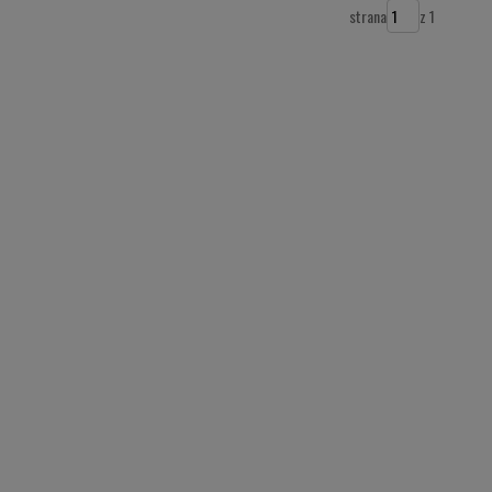
strana
z 1