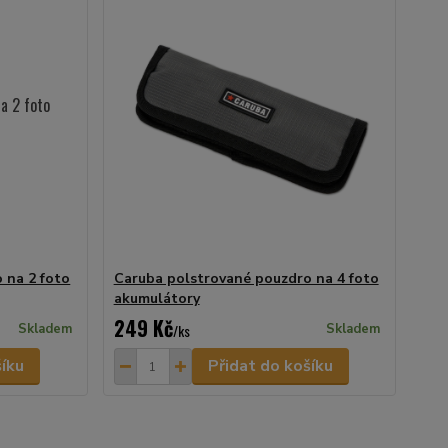
 na 2 foto
Caruba polstrované pouzdro na 4 foto
akumulátory
249 Kč
Skladem
/
ks
Skladem
šíku
Přidat do košíku