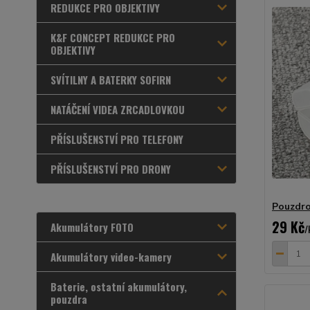
REDUKCE PRO OBJEKTIVY
K&F CONCEPT REDUKCE PRO
OBJEKTIVY
SVÍTILNY A BATERKY SOFIRN
NATÁČENÍ VIDEA ZRCADLOVKOU
PŘÍSLUŠENSTVÍ PRO TELEFONY
PŘÍSLUŠENSTVÍ PRO DRONY
Pouzdro 
29 Kč
Akumulátory FOTO
/
Akumulátory video-kamery
Baterie, ostatní akumulátory,
pouzdra