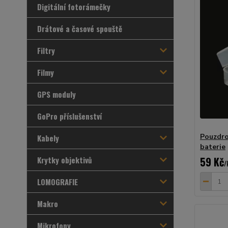
Digitální fotorámečky
Drátové a časové spouště
Filtry
Filmy
GPS moduly
GoPro příslušenství
Pouzdro
Kabely
baterie
Krytky objektivů
59 Kč
/
LOMOGRAFIE
Makro
Mikrofony