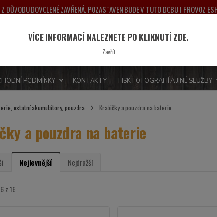
NA Z DŮVODU DOVOLENÉ ZAVŘENÁ. POZASTAVEN BUDE V TUTO DOBU I PROVOZ E
PONDĚLÍ 10.8.2026. DĚKUJEME ZA POCHOPENÍ A PŘEDEM SE OMLOUVÁME ZA MO
VÍCE INFORMACÍ NALEZNETE PO KLIKNUTÍ ZDE.
Nevít
Hledat
Zavřít
775 
HODNÍ PODMÍNKY
KONTAKTY
TISK FOTOGRAFIÍ A JINÉ SLUŽBY
terie, ostatní akumulátory, pouzdra
Krabičky a pouzdra na baterie
čky a pouzdra na baterie
ší
Nejlevnější
Nejdražší
16 z 16