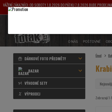
VÁŽENÍ ZÁKAZNÍCI: OD SOBOTY 1.8.2026 DO PÁTKU 7.8.2026 BUDE PRODEJ
VYŘIZOVÁNY OD 
O NÁS
POŠTOVNÉ
OBC
Úvod
Ba
DÁRKOVÉ FOTO PŘEDMĚTY
Krabi
BAZAR
VÝHODNÉ SETY
Nejnověj
VÝPRODEJ
Zobrazuji 1-