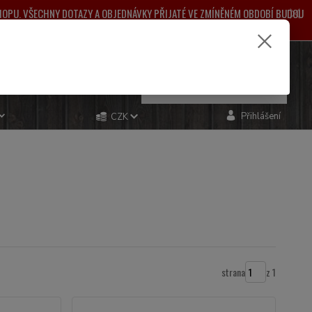
SHOPU. VŠECHNY DOTAZY A OBJEDNÁVKY PŘIJATÉ VE ZMÍNĚNÉM OBDOBÍ BUDOU
ŽNÉ KOMPLIKACE.
e si rady? Zavolejte.
0
ks
za
0,00 Kč
481 993
Přihlášení
CZK
strana
z 1