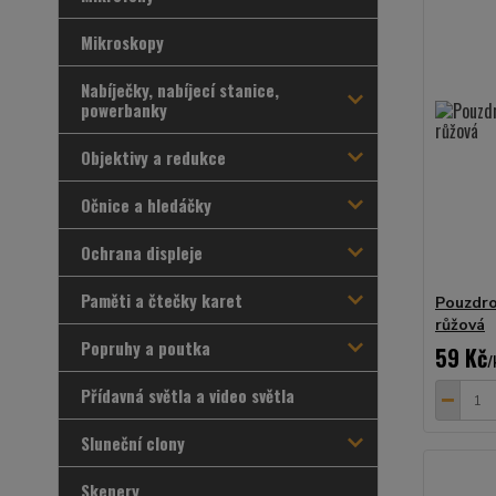
Mikroskopy
Nabíječky, nabíjecí stanice,
powerbanky
Objektivy a redukce
Očnice a hledáčky
Ochrana displeje
Paměti a čtečky karet
Pouzdro
růžová
Popruhy a poutka
59 Kč
/
Přídavná světla a video světla
Sluneční clony
Skenery