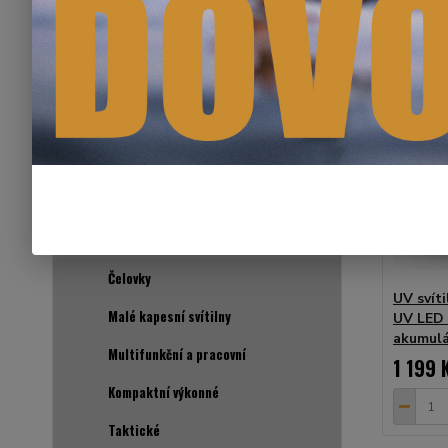
K&F CONCEPT REDUKCE PRO
OBJEKTIVY
SVÍTILNY A BATERKY SOFIRN
Svítilny
Samotné svítilny
Sety s akumulátorem
Čelovky
UV svít
Malé kapesní svítilny
UV LED 
akumul
Multifunkční a pracovní
1 199 
Kompaktní výkonné
Taktické