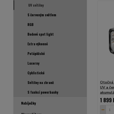
UV svítilny
S červeným světlem
RGB
Bodové spot light
Extra výkonné
Potápěčské
Lucerny
Cyklistické
Svítilny na zbraně
Otočná 
UV a če
S funkcí powerbanky
akumulá
1 899 
Nabíječky