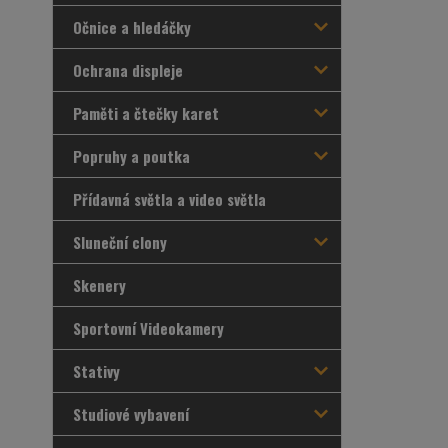
Očnice a hledáčky
Ochrana displeje
Paměti a čtečky karet
Popruhy a poutka
Přídavná světla a video světla
Sluneční clony
Skenery
Sportovní Videokamery
Stativy
Studiové vybavení