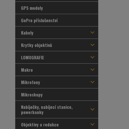
GPS moduly
GoPro příslušenství
Kabely
Krytky objektivů
LOMOGRAFIE
Makro
Mikrofony
Mikroskopy
Nabíječky, nabíjecí stanice,
powerbanky
Objektivy a redukce