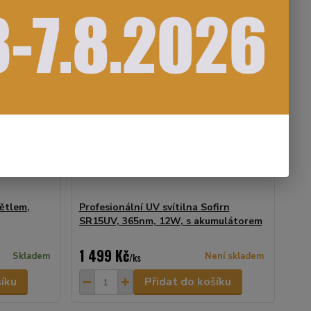
větlem,
Profesionální UV svítilna Sofirn
SR15UV, 365nm, 12W, s akumulátorem
1 499 Kč
Skladem
/
ks
Není skladem
šíku
Přidat do košíku