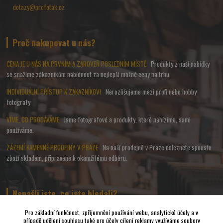
dotazy@profotak.cz
Proč nakupovat u nás?
CENA JE U NÁS NA PRVNÍM A ZÁROVEŇ POSLEDNÍM MÍSTĚ
Produkty z naší nabídky
se snažíme zákazníkům nabídnout za nejlepší možné ceny na trhu.
INDIVIDUÁLNÍ PŘÍSTUP K ZÁKAZNÍKOVI
Nerozlišujeme mezi profi nebo hobby
fotografy.
VÍME, CO PRODÁVÁME
Jsme fotografové a produkty, které nabízíme, sami
používáme.
ZÁZEMÍ KAMENNÉ PRODEJNY V PRAZE
Na naší prodejně v Praze naleznete spoustu
zboží skladem, připravené k okamžitému odběru.
Nenašli jste, co jste hledali?
Pro základní funkčnost, zpříjemnění používání webu, analytické účely a v
případě udělení souhlasu také pro účely cílení reklamy využíváme soubory
Napište nám a pokusíme se udělat vše, abychom pro Vás sehnali to