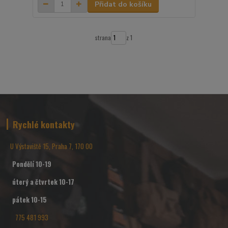
Přidat do košíku
strana
z 1
Rychlé kontakty
U Výstaviště 15, Praha 7, 170 00
Pondělí 10-19
úterý a čtvrtek 10-17
pátek 10-15
775 481 993