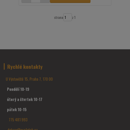
strana
z 1
Rychlé kontakty
U Výstaviště 15, Praha 7, 170 00
Pondělí 10-19
úterý a čtvrtek 10-17
pátek 10-15
775 481 993
dotazy@profotak.cz