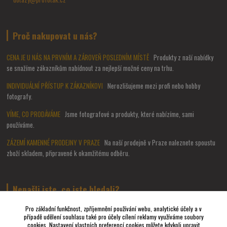
Proč nakupovat u nás?
CENA JE U NÁS NA PRVNÍM A ZÁROVEŇ POSLEDNÍM MÍSTĚ
Produkty z naší nabídky
se snažíme zákazníkům nabídnout za nejlepší možné ceny na trhu.
INDIVIDUÁLNÍ PŘÍSTUP K ZÁKAZNÍKOVI
Nerozlišujeme mezi profi nebo hobby
fotografy.
VÍME, CO PRODÁVÁME
Jsme fotografové a produkty, které nabízíme, sami
používáme.
ZÁZEMÍ KAMENNÉ PRODEJNY V PRAZE
Na naší prodejně v Praze naleznete spoustu
zboží skladem, připravené k okamžitému odběru.
Nenašli jste, co jste hledali?
Pro základní funkčnost, zpříjemnění používání webu, analytické účely a v
případě udělení souhlasu také pro účely cílení reklamy využíváme soubory
Napište nám a pokusíme se udělat vše, abychom pro Vás sehnali to
cookies. Nastavení vlastních preferencí cookies můžete kdykoli upravit